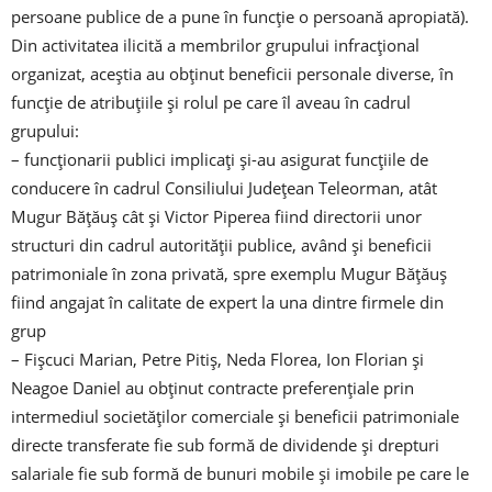
persoane publice de a pune în funcție o persoană apropiată).
Din activitatea ilicită a membrilor grupului infracțional
organizat, aceștia au obținut beneficii personale diverse, în
funcție de atribuțiile și rolul pe care îl aveau în cadrul
grupului:
– funcționarii publici implicați și-au asigurat funcțiile de
conducere în cadrul Consiliului Județean Teleorman, atât
Mugur Bățăuș cât și Victor Piperea fiind directorii unor
structuri din cadrul autorității publice, având și beneficii
patrimoniale în zona privată, spre exemplu Mugur Bățăuș
fiind angajat în calitate de expert la una dintre firmele din
grup
– Fișcuci Marian, Petre Pitiș, Neda Florea, Ion Florian și
Neagoe Daniel au obținut contracte preferențiale prin
intermediul societăților comerciale și beneficii patrimoniale
directe transferate fie sub formă de dividende și drepturi
salariale fie sub formă de bunuri mobile și imobile pe care le