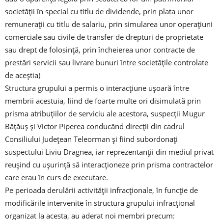
societății în special cu titlu de dividende, prin plata unor
remunerații cu titlu de salariu, prin simularea unor operațiuni
comerciale sau civile de transfer de drepturi de proprietate
sau drept de folosință, prin încheierea unor contracte de
prestări servicii sau livrare bunuri între societățile controlate
de aceștia)
Structura grupului a permis o interacțiune ușoară între
membrii acestuia, fiind de foarte multe ori disimulată prin
prisma atribuțiilor de serviciu ale acestora, suspecții Mugur
Bățăuș și Victor Piperea conducând direcții din cadrul
Consiliului Județean Teleorman și fiind subordonați
suspectului Liviu Dragnea, iar reprezentanții din mediul privat
reușind cu ușurință să interacționeze prin prisma contractelor
care erau în curs de executare.
Pe perioada derulării activității infracționale, în funcție de
modificările intervenite în structura grupului infracțional
organizat la acesta, au aderat noi membri precum: