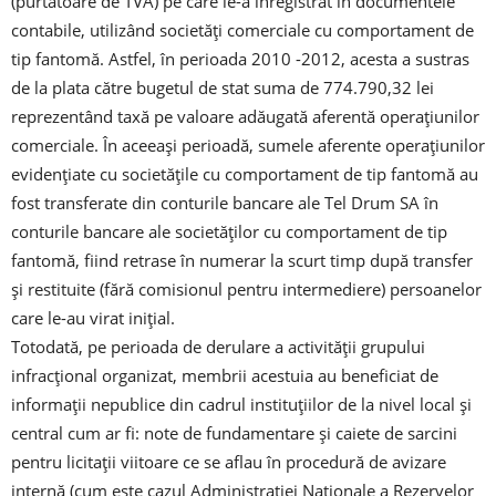
(purtătoare de TVA) pe care le-a înregistrat în documentele
contabile, utilizând societăți comerciale cu comportament de
tip fantomă. Astfel, în perioada 2010 -2012, acesta a sustras
de la plata către bugetul de stat suma de 774.790,32 lei
reprezentând taxă pe valoare adăugată aferentă operațiunilor
comerciale. În aceeași perioadă, sumele aferente operațiunilor
evidențiate cu societățile cu comportament de tip fantomă au
fost transferate din conturile bancare ale Tel Drum SA în
conturile bancare ale societăților cu comportament de tip
fantomă, fiind retrase în numerar la scurt timp după transfer
și restituite (fără comisionul pentru intermediere) persoanelor
care le-au virat inițial.
Totodată, pe perioada de derulare a activității grupului
infracțional organizat, membrii acestuia au beneficiat de
informații nepublice din cadrul instituțiilor de la nivel local și
central cum ar fi: note de fundamentare și caiete de sarcini
pentru licitații viitoare ce se aflau în procedură de avizare
internă (cum este cazul Administrației Naționale a Rezervelor