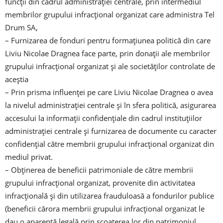
funcții din cadrul administrației centrale, prin intermediul
membrilor grupului infracțional organizat care administra Tel
Drum SA,
– Furnizarea de fonduri pentru formațiunea politică din care
Liviu Nicolae Dragnea face parte, prin donații ale membrilor
grupului infracțional organizat și ale societăților controlate de
aceștia
– Prin prisma influenței pe care Liviu Nicolae Dragnea o avea
la nivelul administrației centrale și în sfera politică, asigurarea
accesului la informații confidențiale din cadrul instituțiilor
administrației centrale și furnizarea de documente cu caracter
confidențial către membrii grupului infracțional organizat din
mediul privat.
– Obținerea de beneficii patrimoniale de către membrii
grupului infracțional organizat, provenite din activitatea
infracțională și din utilizarea frauduloasă a fondurilor publice
(beneficii cărora membrii grupului infracțional organizat le
dau o aparență legală prin scoaterea lor din patrimoniul