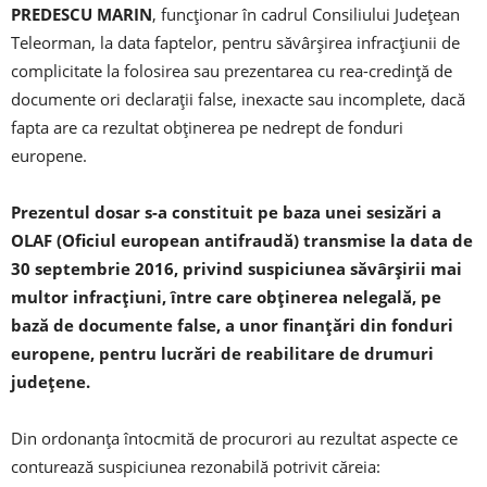
PREDESCU MARIN
, funcționar în cadrul Consiliului Județean
Teleorman, la data faptelor, pentru săvârșirea infracțiunii de
complicitate la folosirea sau prezentarea cu rea-credință de
documente ori declarații false, inexacte sau incomplete, dacă
fapta are ca rezultat obținerea pe nedrept de fonduri
europene.
Prezentul dosar s-a constituit pe baza unei sesizări a
OLAF (Oficiul european antifraudă) transmise la data de
30 septembrie 2016, privind suspiciunea săvârșirii mai
multor infracțiuni, între care obținerea nelegală, pe
bază de documente false, a unor finanțări din fonduri
europene, pentru lucrări de reabilitare de drumuri
județene.
Din ordonanța întocmită de procurori au rezultat aspecte ce
conturează suspiciunea rezonabilă potrivit căreia: