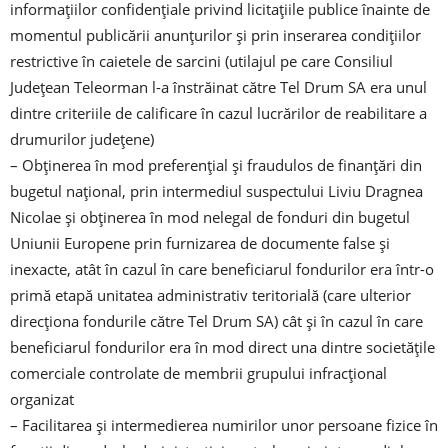
informațiilor confidențiale privind licitațiile publice înainte de
momentul publicării anunțurilor și prin inserarea condițiilor
restrictive în caietele de sarcini (utilajul pe care Consiliul
Județean Teleorman l-a înstrăinat către Tel Drum SA era unul
dintre criteriile de calificare în cazul lucrărilor de reabilitare a
drumurilor județene)
– Obținerea în mod preferențial și fraudulos de finanțări din
bugetul național, prin intermediul suspectului Liviu Dragnea
Nicolae și obținerea în mod nelegal de fonduri din bugetul
Uniunii Europene prin furnizarea de documente false și
inexacte, atât în cazul în care beneficiarul fondurilor era într-o
primă etapă unitatea administrativ teritorială (care ulterior
direcționa fondurile către Tel Drum SA) cât și în cazul în care
beneficiarul fondurilor era în mod direct una dintre societățile
comerciale controlate de membrii grupului infracțional
organizat
– Facilitarea și intermedierea numirilor unor persoane fizice în