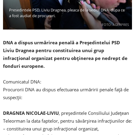
Presedintele PSD, Liviu Dragnea, pleaca de la sediul DNA, dupa ce
a fost audiat de procurori.
FOTO: AGERPRES
DNA a dispus urmărirea penală a Președintelui PSD
Liviu Dragnea pentru constituirea unui grup
infracțional organizat pentru obținerea pe nedrept de
fonduri europene.
Comunicatul DNA:
Procurorii DNA au dispus efectuarea urmăririi penale față de
suspecții:
DRAGNEA NICOLAE-LIVIU
, președintele Consiliului Județean
Teleorman la data faptelor, pentru săvârșirea infracțiunilor de:
– constituirea unui grup infracțional organizat,