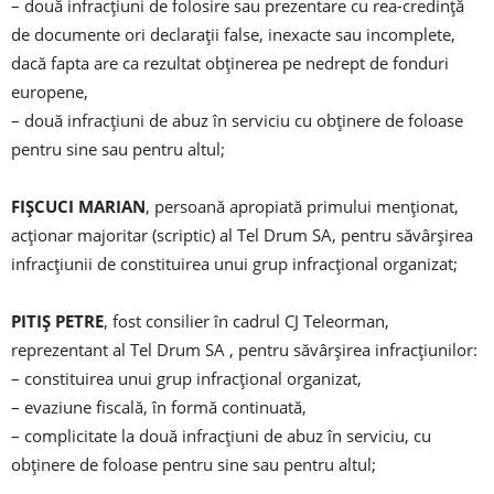
– două infracțiuni de folosire sau prezentare cu rea-credință
de documente ori declarații false, inexacte sau incomplete,
dacă fapta are ca rezultat obținerea pe nedrept de fonduri
europene,
– două infracțiuni de abuz în serviciu cu obținere de foloase
pentru sine sau pentru altul;
FIȘCUCI MARIAN
, persoană apropiată primului menționat,
acționar majoritar (scriptic) al Tel Drum SA, pentru săvârșirea
infracțiunii de constituirea unui grup infracțional organizat;
PITIȘ PETRE
, fost consilier în cadrul CJ Teleorman,
reprezentant al Tel Drum SA , pentru săvârșirea infracțiunilor:
– constituirea unui grup infracțional organizat,
– evaziune fiscală, în formă continuată,
– complicitate la două infracțiuni de abuz în serviciu, cu
obținere de foloase pentru sine sau pentru altul;