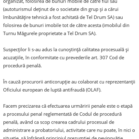
organizat, folosirea de bunuri mobile de către fiul său
(autoturismul deținut de o societate din grup și a cărui
îmbunătățire tehnică a fost achitată de Tel Drum SA) sau
folosirea de bunuri imobile tot de către acesta (imobilul din
Turnu Măgurele proprietate a Tel Drum SA).
Suspecților li s-au adus la cunoștință calitatea procesuală și
acuzațiile, în conformitate cu prevederile art. 307 Cod de
procedură penală.
În cauză procurorii anticorupție au colaborat cu reprezentanții
Oficiului european de luptă antifraudă (OLAF).
Facem precizarea că efectuarea urmăririi penale este o etapă
a procesului penal reglementată de Codul de procedură
penală, având ca scop crearea cadrului procesual de
administrare a probatoriului, activitate care nu poate, în nici o
situație, să înfrângă principiul prezumției de nevinovăție.