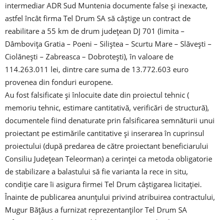
intermediar ADR Sud Muntenia documente false și inexacte,
astfel încât firma Tel Drum SA să câștige un contract de
reabilitare a 55 km de drum județean DJ 701 (limita –
Dâmbovița Gratia – Poeni – Siliștea – Scurtu Mare – Slăvești –
Ciolănești – Zabreasca – Dobrotești), în valoare de
114.263.011 lei, dintre care suma de 13.772.603 euro
provenea din fonduri europene.
Au fost falsificate și înlocuite date din proiectul tehnic (
memoriu tehnic, estimare cantitativă, verificări de structură),
documentele fiind denaturate prin falsificarea semnăturii unui
proiectant pe estimările cantitative și inserarea în cuprinsul
proiectului (după predarea de către proiectant beneficiarului
Consiliu Județean Teleorman) a cerinței ca metoda obligatorie
de stabilizare a balastului să fie varianta la rece in situ,
condiție care îi asigura firmei Tel Drum câștigarea licitației.
Înainte de publicarea anunțului privind atribuirea contractului,
Mugur Bățăus a furnizat reprezentanților Tel Drum SA