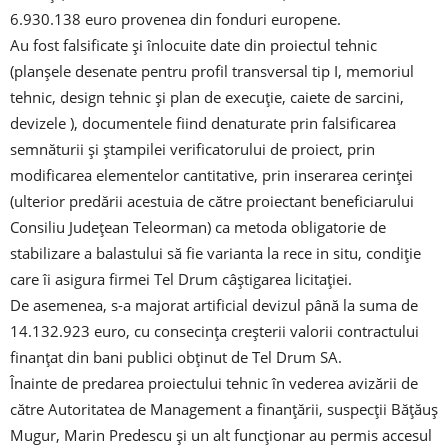
6.930.138 euro provenea din fonduri europene.
Au fost falsificate și înlocuite date din proiectul tehnic
(planșele desenate pentru profil transversal tip I, memoriul
tehnic, design tehnic și plan de execuție, caiete de sarcini,
devizele ), documentele fiind denaturate prin falsificarea
semnăturii și ștampilei verificatorului de proiect, prin
modificarea elementelor cantitative, prin inserarea cerinței
(ulterior predării acestuia de către proiectant beneficiarului
Consiliu Județean Teleorman) ca metoda obligatorie de
stabilizare a balastului să fie varianta la rece in situ, condiție
care îi asigura firmei Tel Drum câștigarea licitației.
De asemenea, s-a majorat artificial devizul până la suma de
14.132.923 euro, cu consecința creșterii valorii contractului
finanțat din bani publici obținut de Tel Drum SA.
Înainte de predarea proiectului tehnic în vederea avizării de
către Autoritatea de Management a finanțării, suspecții Bățăuș
Mugur, Marin Predescu și un alt funcționar au permis accesul