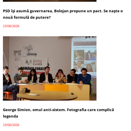
PSD își asumă guvernarea, Bolojan propune un pact. Se naște o
nouă formulă de putere?
23/06/2026
George Simion, omul anti-sistem. Fotografia care complică
legenda
23/06/2026