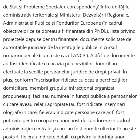
de Stat și Probleme Speciale), corespondență între unitățile
administrativ teritoriale și Ministerul Dezvoltării Regionale,
Administrației Publice și Fondurilor Europene (în cadrul
obiectivelor ce se doreau a fi finanțate din PNDL), liste privind
proiectele depuse pentru finanțare, documente solicitate de
autoritățile judiciare de la instituțiile publice în cursul
urmăririi penale (cum este cazul ANCPI). Astfel de documente
au fost identificate cu ocazia perchezițiilor domiciliare
efectuate la sediile persoanelor juridice de drept privat. În
plus, conform înscrisurilor ridicate cu ocazia perchezițiilor
domiciliare, membrii grupului infracțional organizat,
propuneau și facilitau numirea în funcții publice a persoanelor
cu care aveau relații apropiate (au fost ridicate însemnări
olografe în care, fie erau indicate persoane care ar fi fost
potrivite pentru ocuparea unui post de conducere în cadrul
administrației centrale și care au fost numite ulterior în aceste
posturi, fie erau indicate detalii cu privire la dorința unor