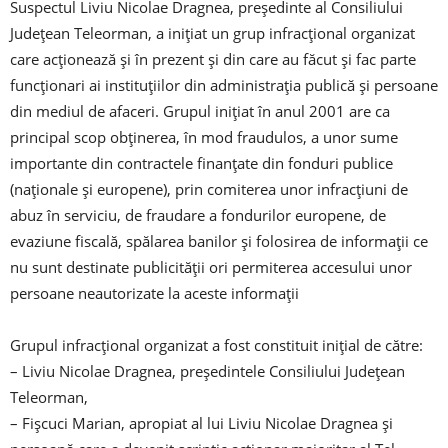
Suspectul Liviu Nicolae Dragnea, președinte al Consiliului
Județean Teleorman, a inițiat un grup infracțional organizat
care acționează și în prezent și din care au făcut și fac parte
funcționari ai instituțiilor din administrația publică și persoane
din mediul de afaceri. Grupul inițiat în anul 2001 are ca
principal scop obținerea, în mod fraudulos, a unor sume
importante din contractele finanțate din fonduri publice
(naționale și europene), prin comiterea unor infracțiuni de
abuz în serviciu, de fraudare a fondurilor europene, de
evaziune fiscală, spălarea banilor și folosirea de informații ce
nu sunt destinate publicității ori permiterea accesului unor
persoane neautorizate la aceste informații
Grupul infracțional organizat a fost constituit inițial de către:
– Liviu Nicolae Dragnea, președintele Consiliului Județean
Teleorman,
– Fișcuci Marian, apropiat al lui Liviu Nicolae Dragnea și