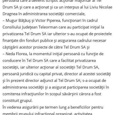
persoană care a devenit scriptic acționar majoritar al Tel
Drum SA și care a acționat și ca un interpus al lui Liviu Nicolae
Dragnea în administrarea societății comerciale,
– Mugur Bățăuș și Victor Piperea, funcționari în cadrul
Consiliului Județean Teleorman care au participat inițial la
privatizarea Tel Drum SA iar ulterior s-au ocupat de proiectele
finanțate din fonduri publice și asigurarea cadrului necesar
câștigării acestor proiecte de către Tel Drum SA și
– Neda Florea, la momentul inițial persoană cu funcție de
conducere în Tel Drum SA care a facilitat privatizarea
societății, iar ulterior acționar al societății Tel Drum SA,
persoană juridică cu capital privat, director al acestei societăți
și în prezent director adjunct al Tel Drum SA; s-a ocupat de
administrarea societății și a asigurat participarea societății în
comiterea infracțiunilor în scopul săvârșirii cărora a fost
constituit grupul.
În vederea asigurării pe termen lung a beneficiilor pentru
membrii grupului infracțional organizat, activitatea