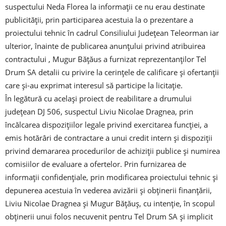
suspectului Neda Florea la informații ce nu erau destinate
publicității, prin participarea acestuia la o prezentare a
proiectului tehnic în cadrul Consiliului Județean Teleorman iar
ulterior, înainte de publicarea anunțului privind atribuirea
contractului , Mugur Bățăus a furnizat reprezentanților Tel
Drum SA detalii cu privire la cerințele de calificare și ofertanții
care și-au exprimat interesul să participe la licitație.
În legătură cu același proiect de reabilitare a drumului
județean DJ 506, suspectul Liviu Nicolae Dragnea, prin
încălcarea dispozițiilor legale privind exercitarea funcției, a
emis hotărâri de contractare a unui credit intern și dispoziții
privind demararea procedurilor de achiziții publice și numirea
comisiilor de evaluare a ofertelor. Prin furnizarea de
informații confidențiale, prin modificarea proiectului tehnic și
depunerea acestuia în vederea avizării și obținerii finanțării,
Liviu Nicolae Dragnea și Mugur Bățăuș, cu intenție, în scopul
obținerii unui folos necuvenit pentru Tel Drum SA și implicit