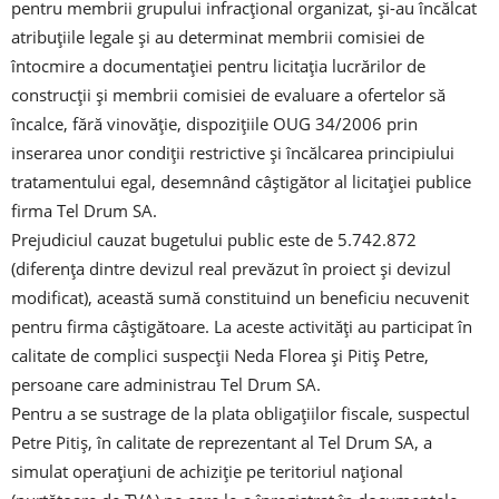
pentru membrii grupului infracțional organizat, și-au încălcat
atribuțiile legale și au determinat membrii comisiei de
întocmire a documentației pentru licitația lucrărilor de
construcții și membrii comisiei de evaluare a ofertelor să
încalce, fără vinovăție, dispozițiile OUG 34/2006 prin
inserarea unor condiții restrictive și încălcarea principiului
tratamentului egal, desemnând câștigător al licitației publice
firma Tel Drum SA.
Prejudiciul cauzat bugetului public este de 5.742.872
(diferența dintre devizul real prevăzut în proiect și devizul
modificat), această sumă constituind un beneficiu necuvenit
pentru firma câștigătoare. La aceste activități au participat în
calitate de complici suspecții Neda Florea și Pitiș Petre,
persoane care administrau Tel Drum SA.
Pentru a se sustrage de la plata obligațiilor fiscale, suspectul
Petre Pitiș, în calitate de reprezentant al Tel Drum SA, a
simulat operațiuni de achiziție pe teritoriul național