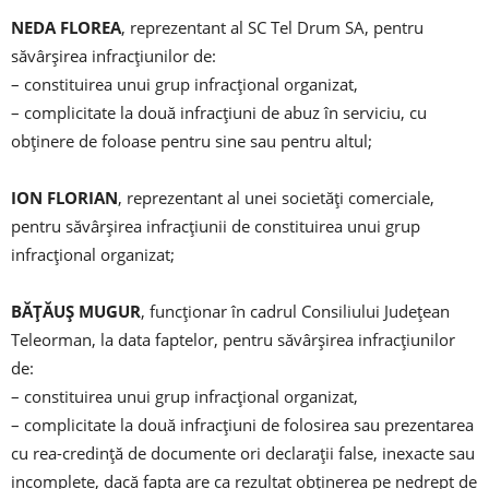
NEDA FLOREA
, reprezentant al SC Tel Drum SA, pentru
săvârșirea infracțiunilor de:
– constituirea unui grup infracțional organizat,
– complicitate la două infracțiuni de abuz în serviciu, cu
obținere de foloase pentru sine sau pentru altul;
ION FLORIAN
, reprezentant al unei societăți comerciale,
pentru săvârșirea infracțiunii de constituirea unui grup
infracțional organizat;
BĂȚĂUȘ MUGUR
, funcționar în cadrul Consiliului Județean
Teleorman, la data faptelor, pentru săvârșirea infracțiunilor
de:
– constituirea unui grup infracțional organizat,
– complicitate la două infracțiuni de folosirea sau prezentarea
cu rea-credință de documente ori declarații false, inexacte sau
incomplete, dacă fapta are ca rezultat obținerea pe nedrept de