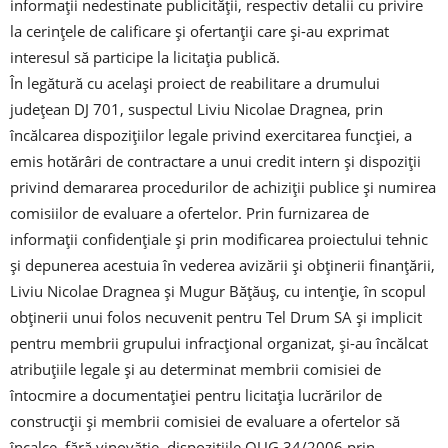
informații nedestinate publicității, respectiv detalii cu privire
la cerințele de calificare și ofertanții care și-au exprimat
interesul să participe la licitația publică.
În legătură cu același proiect de reabilitare a drumului
județean DJ 701, suspectul Liviu Nicolae Dragnea, prin
încălcarea dispozițiilor legale privind exercitarea funcției, a
emis hotărâri de contractare a unui credit intern și dispoziții
privind demararea procedurilor de achiziții publice și numirea
comisiilor de evaluare a ofertelor. Prin furnizarea de
informații confidențiale și prin modificarea proiectului tehnic
și depunerea acestuia în vederea avizării și obținerii finanțării,
Liviu Nicolae Dragnea și Mugur Bățăuș, cu intenție, în scopul
obținerii unui folos necuvenit pentru Tel Drum SA și implicit
pentru membrii grupului infracțional organizat, și-au încălcat
atribuțiile legale și au determinat membrii comisiei de
întocmire a documentației pentru licitația lucrărilor de
construcții și membrii comisiei de evaluare a ofertelor să
încalce, fără vinovăție, dispozițiile OUG 34/2006 prin