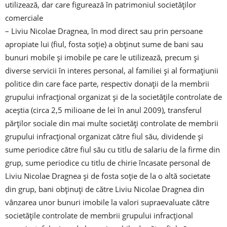
utilizează, dar care figurează în patrimoniul societăților
comerciale
– Liviu Nicolae Dragnea, în mod direct sau prin persoane
apropiate lui (fiul, fosta soție) a obținut sume de bani sau
bunuri mobile și imobile pe care le utilizează, precum și
diverse servicii în interes personal, al familiei și al formațiunii
politice din care face parte, respectiv donații de la membrii
grupului infracțional organizat și de la societățile controlate de
aceștia (circa 2,5 milioane de lei în anul 2009), transferul
părților sociale din mai multe societăți controlate de membrii
grupului infracțional organizat către fiul său, dividende și
sume periodice către fiul său cu titlu de salariu de la firme din
grup, sume periodice cu titlu de chirie încasate personal de
Liviu Nicolae Dragnea și de fosta soție de la o altă societate
din grup, bani obținuți de către Liviu Nicolae Dragnea din
vânzarea unor bunuri imobile la valori supraevaluate către
societățile controlate de membrii grupului infracțional