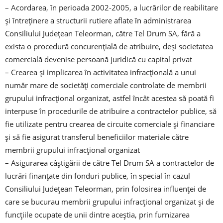
– Acordarea, în perioada 2002-2005, a lucrărilor de reabilitare
și întreținere a structurii rutiere aflate în administrarea
Consiliului Județean Teleorman, către Tel Drum SA, fără a
exista o procedură concurențială de atribuire, deși societatea
comercială devenise persoană juridică cu capital privat
– Crearea și implicarea în activitatea infracțională a unui
număr mare de societăți comerciale controlate de membrii
grupului infracțional organizat, astfel încât acestea să poată fi
interpuse în procedurile de atribuire a contractelor publice, să
fie utilizate pentru crearea de circuite comerciale și financiare
și să fie asigurat transferul beneficiilor materiale către
membrii grupului infracțional organizat
– Asigurarea câștigării de către Tel Drum SA a contractelor de
lucrări finanțate din fonduri publice, în special în cazul
Consiliului Județean Teleorman, prin folosirea influenței de
care se bucurau membrii grupului infracțional organizat și de
funcțiile ocupate de unii dintre aceștia, prin furnizarea