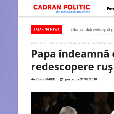
Ext
BREAKING NEWS
Criza politică prelungită ș
Modelul economic al SUA:
Acasă
Cultură
Papa îndeamnă oamenii să redescopere r
Modelul economic al Chinei
Papa îndeamnă 
Modelul economic al Rusiei
redescopere ruș
Occidentul obosit și Estul
Viitorul României în Uniun
de
Victor MAIER
postat pe
31/03/2018
România – ROExit pentru a
Controlul minții prin nan
Huawei dezvoltă un nou ci
SUA și UE se îndepărtează 