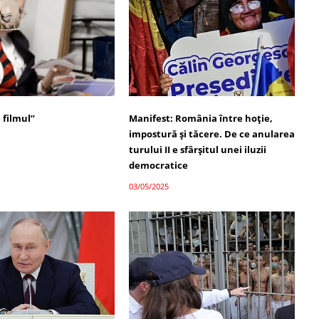
 filmul”
Manifest: România între hoție,
impostură și tăcere. De ce anularea
turului II e sfârșitul unei iluzii
democratice
03/05/2025