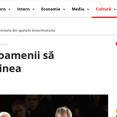
ern
Intern
Economie
Mediu
Cultură
i mizele din spatele interimatului
 cum au devenit cea mai mare economie a lumii
ușinea
: cum a devenit atelierul lumii și rivalul economic al SUA
oamenii să
: de ce rezistă?
inea
 care revine: o realitate pe care România o simte, nu o spune
ea Europeană. Ce ne așteaptă? – O analiză structurală a demografiei, fi
 supraviețui ca țară
oparticule
p AI pentru a înlocui Nvidia
de agenda climatică în sectorul energetic