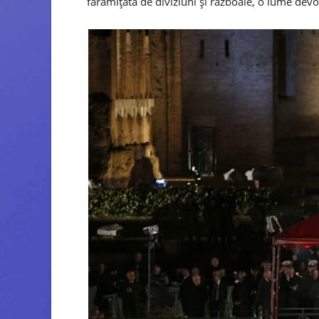
fărâmițată de diviziuni și războaie, o lume dev