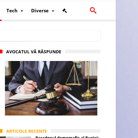
Tech
Diverse
AVOCATUL VĂ RĂSPUNDE
scalității și poziției României în U.E.
ARTICOLE RECENTE
Paradoxul demografic al Rusiei: