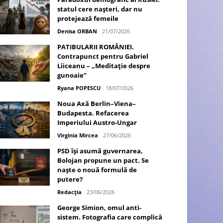
statul cere nașteri, dar nu
protejează femeile
Denisa ORBAN
21/07/2026
PATIBULARII ROMÂNIEI.
Contrapunct pentru Gabriel
Liiceanu – „Meditație despre
gunoaie”
Ryana POPESCU
18/07/2026
Noua Axă Berlin–Viena–
Budapesta. Refacerea
Imperiului Austro-Ungar
Virginia Mircea
27/06/2026
PSD își asumă guvernarea,
Bolojan propune un pact. Se
naște o nouă formulă de
putere?
Redacția
23/06/2026
George Simion, omul anti-
sistem. Fotografia care complică