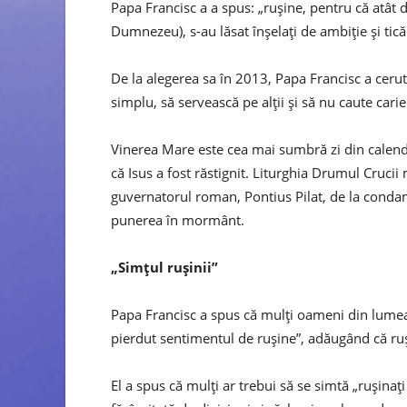
Papa Francisc a a spus: „rușine, pentru că atât de 
Dumnezeu), s-au lăsat înșelați de ambiție și tică
De la alegerea sa în 2013, Papa Francisc a cerut a
simplu, să servească pe alții și să nu caute carier
Vinerea Mare este cea mai sumbră zi din calenda
că Isus a fost răstignit. Liturghia Drumul Cruc
guvernatorul roman, Pontius Pilat, de la conda
punerea în mormânt.
„Simțul rușinii”
Papa Francisc a spus că mulți oameni din lumea 
pierdut sentimentul de rușine”, adăugând că ru
El a spus că mulți ar trebui să se simtă „rușinaț