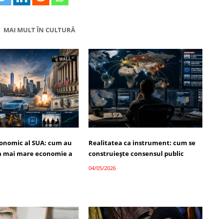
MAI MULT ÎN CULTURĂ
onomic al SUA: cum au
Realitatea ca instrument: cum se
a mai mare economie a
construiește consensul public
04/05/2026