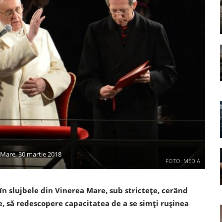
a Mare, 30 martie 2018
FOTO: MEDIA
n slujbele din Vinerea Mare, sub strictețe, cerând
le, să redescopere capacitatea de a se simți rușinea