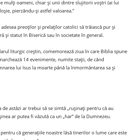
mulți oameni, chiar și unii dintre slujitorii voștri (ai lui
loșie, pierzându-și astfel valoarea.”
desea preoților și prelaților catolici să trăiască pur și
ă și statut în Biserică sau în societate în general.
rul liturgic creștin, comemorează ziua în care Biblia spune
ii marchează 14 evenimente, numite stații, de când
mnarea lui Isus la moarte până la înmormântarea sa și
de astăzi ar trebui să se simtă „rușinați pentru că au
șinea ar putea fi văzută ca un „har” de la Dumnezeu.
i pentru că generațiile noastre lăsă tinerilor o lume care este