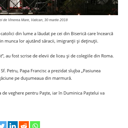
bei de Vinerea Mare, Vatican, 30 martie 2018
catolici din lume a lăudat pe cei din Biserică care încearcă
n munca lor ajutând săracii, imigranții și deținuții.
”, au fost scrise de elevii de liceu și de colegiile din Roma.
ca Sf. Petru, Papa Francisc a prezidat slujba „Pasiunea
rugăciune pe dușumeaua din marmură.
 de veghere pentru Paște, iar în Duminica Paștelui va