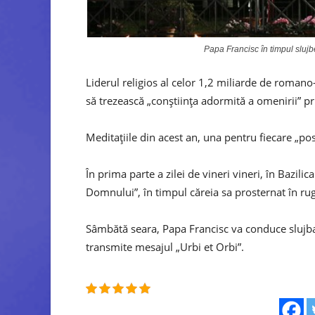
Papa Francisc în timpul sluj
Liderul religios al celor 1,2 miliarde de romano-
să trezească „conștiința adormită a omenirii” pri
Meditațiile din acest an, una pentru fiecare „post
În prima parte a zilei de vineri vineri, în Bazili
Domnului”, în timpul căreia sa prosternat în 
Sâmbătă seara, Papa Francisc va conduce slujba
transmite mesajul „Urbi et Orbi”.