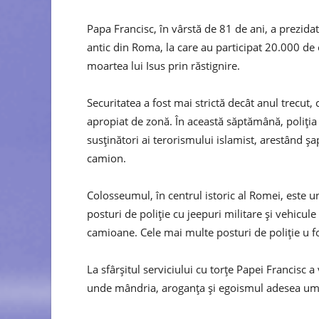
Papa Francisc, în vârstă de 81 de ani, a prezida
antic din Roma, la care au participat 20.000 de
moartea lui Isus prin răstignire.
Securitatea a fost mai strictă decât anul trecut,
apropiat de zonă. În această săptămână, poliția 
susținători ai terorismului islamist, arestând ș
camion.
Colosseumul, în centrul istoric al Romei, este una
posturi de poliție cu jeepuri militare și vehicul
camioane. Cele mai multe posturi de poliție u fos
La sfârșitul serviciului cu torțe Papei Francisc
unde mândria, aroganța și egoismul adesea umbr