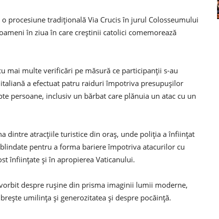
t o procesiune tradițională Via Crucis în jurul Colosseumului
 oameni în ziua în care creștinii catolici comemorează
 cu mai multe verificări pe măsură ce participanții s-au
italiană a efectuat patru raiduri împotriva presupușilor
apte persoane, inclusiv un bărbat care plănuia un atac cu un
 dintre atracțiile turistice din oraș, unde poliția a înființat
e blindate pentru a forma bariere împotriva atacurilor cu
t înființate și în apropierea Vaticanului.
 a vorbit despre rușine din prisma imaginii lumii moderne,
ește umilința și generozitatea și despre pocăință.