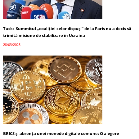
Tusk: Summitul „coaliției celor dispuși” de la Paris nu a decis să
trimită misiune de stabilizare în Ucraina
28/03/2025
BRICS și absența unei monede digitale comune: O alegere