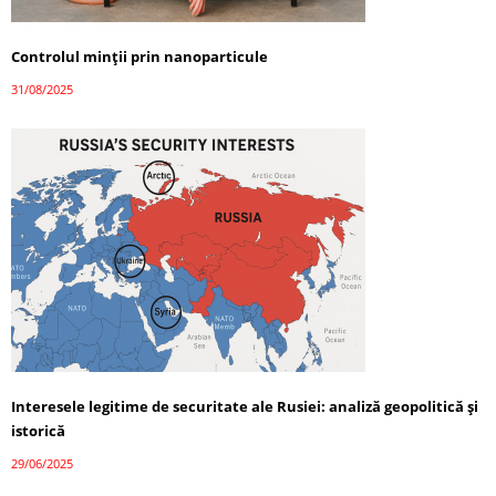
Controlul minții prin nanoparticule
31/08/2025
Interesele legitime de securitate ale Rusiei: analiză geopolitică și
istorică
29/06/2025