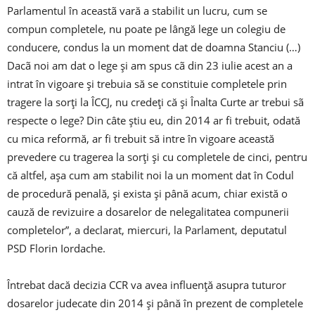
Parlamentul în aceastã vară a stabilit un lucru, cum se
compun completele, nu poate pe lângă lege un colegiu de
conducere, condus la un moment dat de doamna Stanciu (…)
Dacã noi am dat o lege şi am spus cã din 23 iulie acest an a
intrat în vigoare şi trebuia să se constituie completele prin
tragere la sorţi la ÎCCJ, nu credeţi că şi Înalta Curte ar trebui sã
respecte o lege? Din câte ştiu eu, din 2014 ar fi trebuit, odată
cu mica reformă, ar fi trebuit să intre în vigoare această
prevedere cu tragerea la sorţi şi cu completele de cinci, pentru
că altfel, aşa cum am stabilit noi la un moment dat în Codul
de procedură penală, şi exista şi până acum, chiar există o
cauză de revizuire a dosarelor de nelegalitatea compunerii
completelor”, a declarat, miercuri, la Parlament, deputatul
PSD Florin Iordache.
Întrebat dacă decizia CCR va avea influenţă asupra tuturor
dosarelor judecate din 2014 şi până în prezent de completele