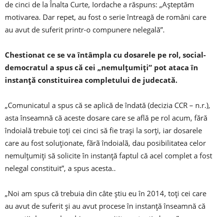
de cinci de la Înalta Curte, Iordache a răspuns: „Aşteptăm
motivarea. Dar repet, au fost o serie întreagă de români care
au avut de suferit printr-o compunere nelegală”.
Chestionat ce se va întâmpla cu dosarele pe rol, social-
democratul a spus că cei „nemulţumiţi” pot ataca în
instanţă constituirea completului de judecată.
„Comunicatul a spus că se aplică de îndată (decizia CCR – n.r.),
asta înseamnă că aceste dosare care se află pe rol acum, fără
îndoială trebuie toţi cei cinci să fie traşi la sorţi, iar dosarele
care au fost soluţionate, fãrã îndoialã, dau posibilitatea celor
nemulţumiţi să solicite în instanţă faptul că acel complet a fost
nelegal constituit”, a spus acesta..
„Noi am spus că trebuia din câte ştiu eu în 2014, toţi cei care
au avut de suferit şi au avut procese în instanţă înseamnă că