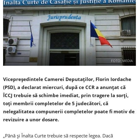
FOTO: MEDIA
Vicepreşedintele Camerei Deputaţilor, Florin Iordache
(PSD), a declarat miercuri, după ce CCR a anunţat că
ÎCCJ trebuie să schimbe imediat, prin tragere la sorţi,
toţi membrii completelor de 5 judecători, că
nelegalitatea compunerii completelor poate fi motiv de
revizuire a unor dosare.
„Până şi Înalta Curte trebuie sã respecte legea. Dacã