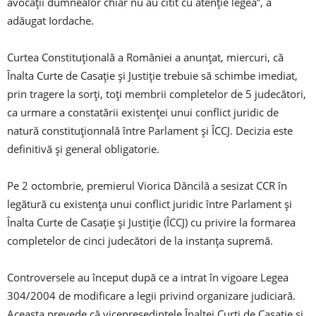
avocaţii dumnealor chiar nu au citit cu atenţie legea”, a
adăugat Iordache.
Curtea Constituţională a României a anunţat, miercuri, că
Înalta Curte de Casaţie şi Justiţie trebuie să schimbe imediat,
prin tragere la sorţi, toţi membrii completelor de 5 judecători,
ca urmare a constatării existenţei unui conflict juridic de
natură constituţionnală între Parlament şi ÎCCJ. Decizia este
definitivă şi general obligatorie.
Pe 2 octombrie, premierul Viorica Dăncilă a sesizat CCR în
legătură cu existenţa unui conflict juridic între Parlament şi
Înalta Curte de Casaţie şi Justiţie (ÎCCJ) cu privire la formarea
completelor de cinci judecători de la instanţa supremă.
Controversele au început după ce a intrat în vigoare Legea
304/2004 de modificare a legii privind organizare judiciară.
Aceasta prevede că vicepreşedintele Înaltei Curţi de Casaţie şi