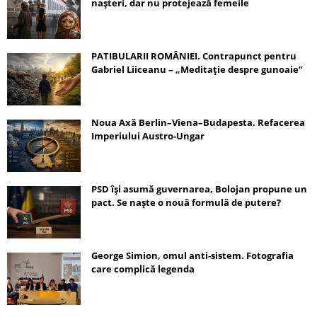
nașteri, dar nu protejează femeile
PATIBULARII ROMÂNIEI. Contrapunct pentru
Gabriel Liiceanu – „Meditație despre gunoaie”
Noua Axă Berlin–Viena–Budapesta. Refacerea
Imperiului Austro-Ungar
PSD își asumă guvernarea, Bolojan propune un
pact. Se naște o nouă formulă de putere?
George Simion, omul anti-sistem. Fotografia
care complică legenda