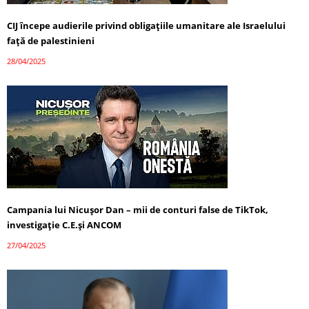
CIJ începe audierile privind obligațiile umanitare ale Israelului
față de palestinieni
28/04/2025
Campania lui Nicușor Dan – mii de conturi false de TikTok,
investigație C.E.și ANCOM
27/04/2025