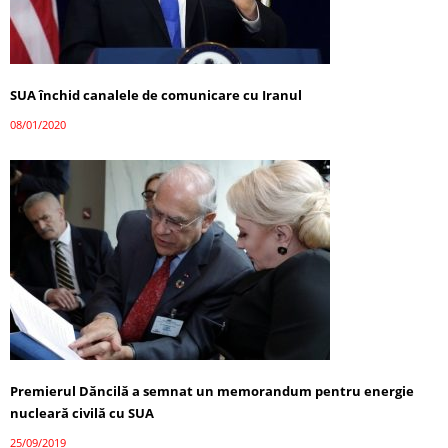
SUA închid canalele de comunicare cu Iranul
08/01/2020
Premierul Dăncilă a semnat un memorandum pentru energie
nucleară civilă cu SUA
25/09/2019