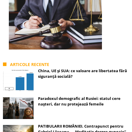
ARTICOLE RECENTE
China, UE și SUA: ce valoare are libertatea fără
siguranță socială?
Paradoxul demografic al Rusiei: statul cere
nașteri, dar nu protejează femeile
PATIBULARII ROMÂNIEI. Contrapunct pentru
Gabriel Liiceanu – „Meditație despre gunoaie”