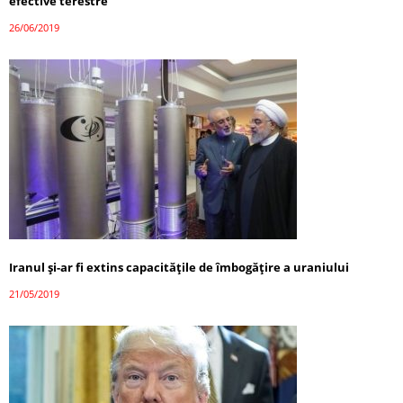
efective terestre
26/06/2019
Iranul şi-ar fi extins capacităţile de îmbogăţire a uraniului
21/05/2019