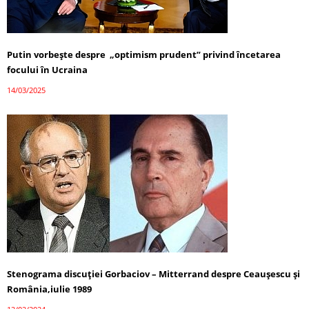
Putin vorbește despre „optimism prudent” privind încetarea
focului în Ucraina
14/03/2025
Stenograma discuției Gorbaciov – Mitterrand despre Ceaușescu și
România,iulie 1989