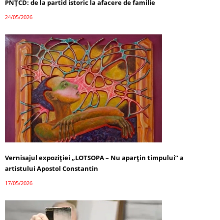
PNȚCD: de la partid istoric la afacere de familie
24/05/2026
Vernisajul expoziției „LOTSOPA – Nu aparțin timpului” a
artistului Apostol Constantin
17/05/2026