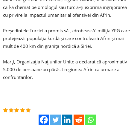
că l-a chemat pe omologul său turc a-și exprima îngrijorarea
cu privire la impactul umanitar al ofensivei din Afrin.
Președintele Turciei a promis să „zdrobească” miliția YPG care
protejează populația kurdă și care controlează Afrin și mai
mult de 400 km din granița nordică a Siriei.
Marți, Organizația Națiunilor Unite a declarat că aproximativ
5.000 de persoane au părăsit regiunea Afrin ca urmare a
confruntărilor.