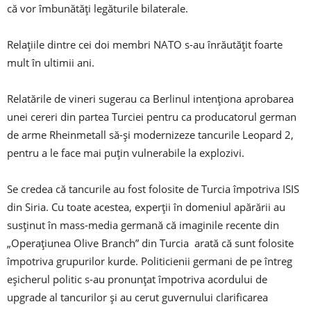
că vor îmbunătăți legăturile bilaterale.
Relațiile dintre cei doi membri NATO s-au înrăutățit foarte
mult în ultimii ani.
Relatările de vineri sugerau ca Berlinul intenționa aprobarea
unei cereri din partea Turciei pentru ca producatorul german
de arme Rheinmetall să-și modernizeze tancurile Leopard 2,
pentru a le face mai puțin vulnerabile la explozivi.
Se credea că tancurile au fost folosite de Turcia împotriva ISIS
din Siria. Cu toate acestea, experții în domeniul apărării au
susținut în mass-media germană că imaginile recente din
„Operațiunea Olive Branch” din Turcia arată că sunt folosite
împotriva grupurilor kurde. Politicienii germani de pe întreg
eșicherul politic s-au pronunțat împotriva acordului de
upgrade al tancurilor și au cerut guvernului clarificarea