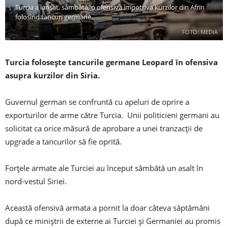
Turcia a lansat, sâmbătă, o ofensivă împotriva kurzilor din Afrin
folosind tancuri germane.
FOTO: MEDIA
Turcia folosește tancurile germane Leopard în ofensiva
asupra kurzilor din Siria.
Guvernul german se confruntă cu apeluri de oprire a
exporturilor de arme către Turcia. Unii politicieni germani au
solicitat ca orice măsură de aprobare a unei tranzacții de
upgrade a tancurilor să fie oprită.
Forțele armate ale Turciei au început sâmbătă un asalt în
nord-vestul Siriei.
Această ofensivă armata a pornit la doar câteva săptămâni
după ce miniștrii de externe ai Turciei și Germaniei au promis