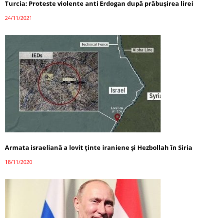
Turcia: Proteste violente anti Erdogan după prăbușirea lirei
24/11/2021
Armata israeliană a lovit ținte iraniene și Hezbollah în Siria
18/11/2020