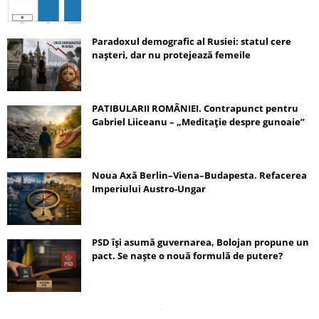
Paradoxul demografic al Rusiei: statul cere
nașteri, dar nu protejează femeile
PATIBULARII ROMÂNIEI. Contrapunct pentru
Gabriel Liiceanu – „Meditație despre gunoaie”
Noua Axă Berlin–Viena–Budapesta. Refacerea
Imperiului Austro-Ungar
PSD își asumă guvernarea, Bolojan propune un
pact. Se naște o nouă formulă de putere?