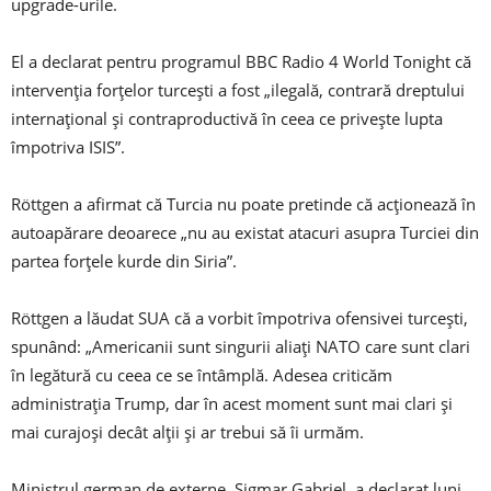
upgrade-urile.
El a declarat pentru programul BBC Radio 4 World Tonight că
intervenția forțelor turcești a fost „ilegală, contrară dreptului
internațional și contraproductivă în ceea ce privește lupta
împotriva ISIS”.
Röttgen a afirmat că Turcia nu poate pretinde că acționează în
autoapărare deoarece „nu au existat atacuri asupra Turciei din
partea forțele kurde din Siria”.
Röttgen a lăudat SUA că a vorbit împotriva ofensivei turcești,
spunând: „Americanii sunt singurii aliați NATO care sunt clari
în legătură cu ceea ce se întâmplă. Adesea criticăm
administrația Trump, dar în acest moment sunt mai clari și
mai curajoși decât alții și ar trebui să îi urmăm.
Ministrul german de externe, Sigmar Gabriel, a declarat luni