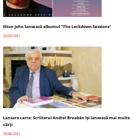
Elton John lansează albumul ”The Lockdown Sessions”
02/09/2021
Lansare carte: Scriitorul Andrei Breabăn își lansează mai multe
cărți
30/06/2021