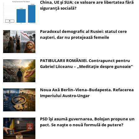
China, UE și SUA: ce valoare are libertatea fără
siguranță socială?
Paradoxul demografic al Rusiei: statul cere
nașteri, dar nu protejează femeile
PATIBULARII ROMÂNIEI. Contrapunct pentru
Gabriel Liiceanu – „Meditație despre gunoaie”
Noua Axă Berlin–Viena–Budapesta. Refacerea
Imperiului Austro-Ungar
PSD își asumă guvernarea, Bolojan propune un
pact. Se naște o nouă formulă de putere?