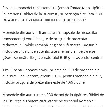
Reversul monedei redă stema lui Şerban Cantacuzino, tipărită
în interiorul Bibliei de la Bucureşti, şi inscripţia circulară ‘330
DE ANI DE LA TIPARIREA BIBLIEI DE LA BUCURESTI’.
Monedele din aur vor fi ambalate în capsule de metacrilat
transparent și vor fi însoţite de broşuri de prezentare
redactate în limbile română, engleză şi franceză. Broşurile
includ certificatul de autenticitate al emisiunii, pe care se
găsesc semnăturile guvernatorului BNR şi a casierului central.
Tirajul pentru această emisiune este de 250 de monede din
aur. Preţul de vânzare, exclusiv TVA, pentru moneda din aur,
inclusiv broşura de prezentare este de 1.695,00 lei.
Monedele din aur cu tema 330 de ani de la tipărirea Bibliei de
la Bucureşti au putere circulatorie pe teritoriul României.
Lansarea în circuitul numismatic a acestor monede din aur se