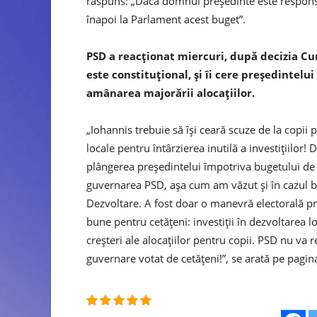
răspuns: „Dacă domnul preşedinte este responsabi
înapoi la Parlament acest buget”.
PSD a reacţionat miercuri, după decizia Curţ
este constituţional, şi îi cere preşedintelui
amânarea majorării alocaţiilor.
„Iohannis trebuie să îşi ceară scuze de la copii 
locale pentru întârzierea inutilă a investiţiilor!
plângerea preşedintelui împotriva bugetului de s
guvernarea PSD, aşa cum am văzut şi în cazul blo
Dezvoltare. A fost doar o manevră electorală pri
bune pentru cetăţeni: investiţii în dezvoltarea loc
creşteri ale alocaţiilor pentru copii. PSD nu v
guvernare votat de cetăţeni!”, se arată pe pagi