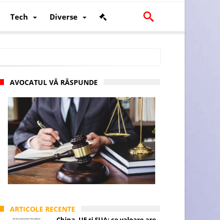
Tech
Diverse
AVOCATUL VĂ RĂSPUNDE
scalității și poziției României în U.E.
ARTICOLE RECENTE
China, UE și SUA: ce valoare are