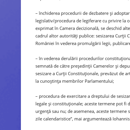
– închiderea procedurii de dezbatere şi adoptar
legislativ/procedura de legiferare cu privire la 
exprimat în Camera decizională, se deschid alte p
cadrul altor autorităţi publice: sesizarea Curţii 
României în vederea promulgării legii, publicare
– în vederea derulării procedurilor constituţion
semnată de către preşedinţii Camerelor şi depusă
sesizare a Curţii Constituţionale, prevăzut de art
la cunoştinţa membrilor Parlamentului;
– procedura de exercitare a dreptului de sesiza
legale şi constituţionale; aceste termene pot fi
urgenţă sau nu; de asemenea, aceste termene se 
zile calendaristice”, mai argumentează Iohannis