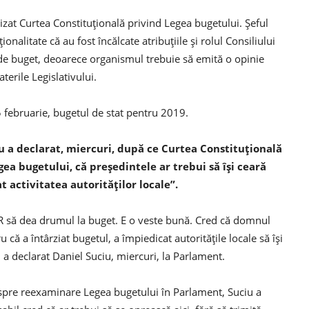
izat Curtea Constituţională privind Legea bugetului. Şeful
nalitate că au fost încălcate atribuţiile şi rolul Consiliului
 de buget, deoarece organismul trebuie să emită o opinie
erile Legislativului.
 februarie, bugetul de stat pentru 2019.
u a declarat, miercuri, după ce Curtea Constituţională
gea bugetului, că preşedintele ar trebui să îşi ceară
t activitatea autorităţilor locale”.
R să dea drumul la buget. E o veste bună. Cred că domnul
u că a întârziat bugetul, a împiedicat autorităţile locale să îşi
, a declarat Daniel Suciu, miercuri, la Parlament.
 spre reexaminare Legea bugetului în Parlament, Suciu a