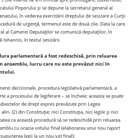
vocatului Poporului şi se depune la secretarul general al
enatului, în vederea exercitării dreptului de sesizare a Curţii
ocedură de urgenţă, termenul este de două zile. Data la care
ral al Camerei Deputaţilor se comunică deputaţilor, în
Iohannis, în textul sesizării.
ura parlamentară a fost redeschisă, prin reluarea
 în ansamblu, lucru care nu este prevăzut nici în
ntului.
amerei decizionale, procedura legislativă parlamentară, a
arte a procesului de legiferare – se încheie; aceasta se poate
 subiectelor de drept expres prevăzute prin Legea
lin. (2) din Constituţie; nici Constituţia, nici legile şi nici
atea ca această procedură să se redeschidă prin reluarea
nsamblu cu ocazia votului final (elaborarea unui nou raport
punerea legii la un nou vot final);