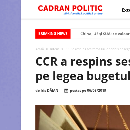
Ext
BREAKING NEWS
China, UE și SUA: ce valoar
Criza politică prelungită ș
Acasă
Intern
CCR a respins sesizarea lui Iohannis pe leg
Modelul economic al SUA:
CCR a respins se
Modelul economic al Chinei
pe legea bugetu
Modelul economic al Rusiei
Occidentul obosit și Estul
de
Iris DĂIAN
postat pe
06/03/2019
Viitorul României în Uniun
România – ROExit pentru a
Controlul minții prin nan
Huawei dezvoltă un nou ci