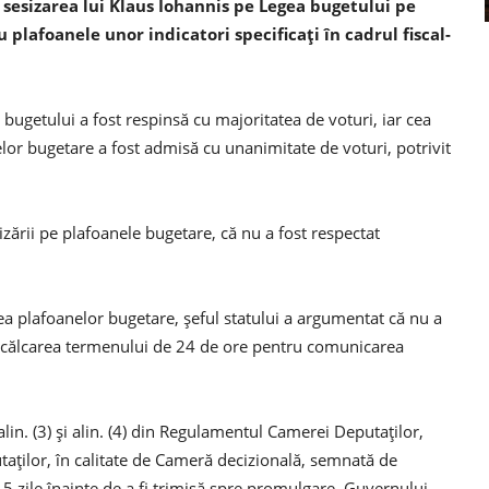
 sesizarea lui Klaus Iohannis pe Legea bugetului pe
u plafoanele unor indicatori specificaţi în cadrul fiscal-
 bugetului a fost respinsă cu majoritatea de voturi, iar cea
lor bugetare a fost admisă cu unanimitate de voturi, potrivit
zării pe plafoanele bugetare, că nu a fost respectat
ea plafoanelor bugetare, şeful statului a argumentat că nu a
încălcarea termenului de 24 de ore pentru comunicarea
 alin. (3) şi alin. (4) din Regulamentul Camerei Deputaţilor,
aţilor, în calitate de Cameră decizională, semnată de
5 zile înainte de a fi trimisă spre promulgare, Guvernului,