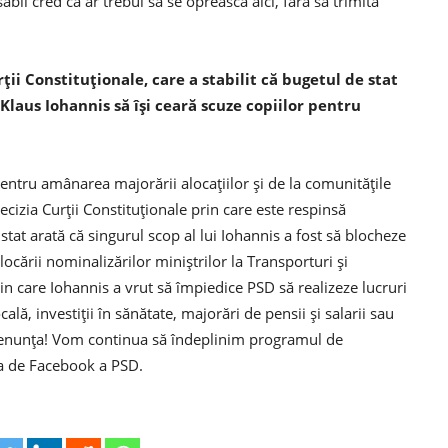
l cred că ar trebui să se oprească aici, fără să trimită
ii Constituţionale, care a stabilit că bugetul de stat
 Klaus Iohannis să îşi ceară scuze copiilor pentru
pentru amânarea majorării alocaţiilor şi de la comunităţile
 Decizia Curţii Constituţionale prin care este respinsă
tat arată că singurul scop al lui Iohannis a fost să blocheze
cării nominalizărilor miniştrilor la Transporturi şi
n care Iohannis a vrut să împiedice PSD să realizeze lucruri
ală, investiţii în sănătate, majorări de pensii şi salarii sau
a renunţa! Vom continua să îndeplinim programul de
na de Facebook a PSD.