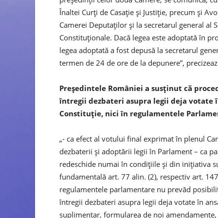
Înaltei Curţi de Casaţie şi Justiţie, precum şi A
Camerei Deputaţilor şi la secretarul general al S
Constituţionale. Dacă legea este adoptată în pr
legea adoptată a fost depusă la secretarul gene
termen de 24 de ore de la depunere”, precizează 
Preşedintele României a susţinut că proced
întregii dezbateri asupra legii deja votate
Constituţie, nici în regulamentele Parlame
„- ca efect al votului final exprimat în plenul C
dezbaterii şi adoptării legii în Parlament – ca p
redeschide numai în condiţiile şi din iniţiativa
fundamentală art. 77 alin. (2), respectiv art. 147 a
regulamentele parlamentare nu prevăd posibilit
întregii dezbateri asupra legii deja votate în a
suplimentar, formularea de noi amendamente, su