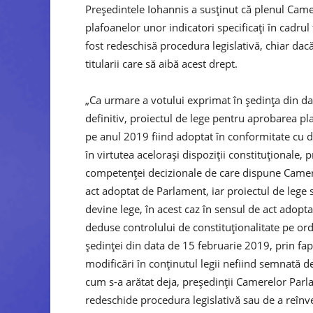
Președintele Iohannis a susținut că plenul Came
plafoanelor unor indicatori specificaţi în cadrul
fost redeschisă procedura legislativă, chiar da
titularii care să aibă acest drept.
„Ca urmare a votului exprimat în şedinţa din d
definitiv, proiectul de lege pentru aprobarea pla
pe anul 2019 fiind adoptat în conformitate cu dis
în virtutea aceloraşi dispoziţii constituţionale, 
competenţei decizionale de care dispune Camera
act adoptat de Parlament, iar proiectul de lege
devine lege, în acest caz în sensul de act adopta
deduse controlului de constituţionalitate pe or
şedinţei din data de 15 februarie 2019, prin fa
modificări în conţinutul legii nefiind semnată d
cum s-a arătat deja, preşedinţii Camerelor Parlam
redeschide procedura legislativă sau de a reînve