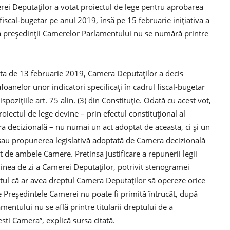
rei Deputaţilor a votat proiectul de lege pentru aprobarea
 fiscal-bugetar pe anul 2019, însă pe 15 februarie iniţiativa a
că preşedinţii Camerelor Parlamentului nu se numără printre
ata de 13 februarie 2019, Camera Deputaţilor a decis
foanelor unor indicatori specificaţi în cadrul fiscal-bugetar
poziţiile art. 75 alin. (3) din Constituţie. Odată cu acest vot,
proiectul de lege devine – prin efectul constituţional al
 decizională – nu numai un act adoptat de aceasta, ci şi un
 sau propunerea legislativă adoptată de Camera decizională
t de ambele Camere. Pretinsa justificare a repunerii legii
dinea de zi a Camerei Deputaţilor, potrivit stenogramei
ptul că ar avea dreptul Camera Deputaţilor să opereze orice
e Preşedintele Camerei nu poate fi primită întrucât, după
entului nu se află printre titularii dreptului de a
sti Camera”, explică sursa citată.