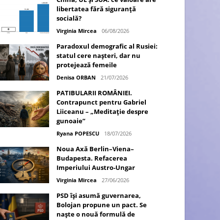
libertatea fără siguranță
socială?
Virginia Mircea
06/08/2026
Paradoxul demografic al Rusiei:
statul cere nașteri, dar nu
protejează femeile
Denisa ORBAN
21/07/2026
PATIBULARII ROMÂNIEI.
Contrapunct pentru Gabriel
Liiceanu – „Meditație despre
gunoaie”
Ryana POPESCU
18/07/2026
Noua Axă Berlin–Viena–
Budapesta. Refacerea
Imperiului Austro-Ungar
Virginia Mircea
27/06/2026
PSD își asumă guvernarea,
Bolojan propune un pact. Se
naște o nouă formulă de