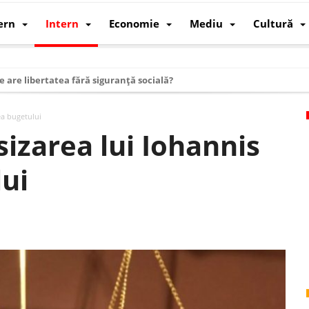
ern
Intern
Economie
Mediu
Cultură
e are libertatea fără siguranță socială?
i mizele din spatele interimatului
ea bugetului
 cum au devenit cea mai mare economie a lumii
sizarea lui Iohannis
: cum a devenit atelierul lumii și rivalul economic al SUA
lui
: de ce rezistă?
 care revine: o realitate pe care România o simte, nu o spune
ea Europeană. Ce ne așteaptă? – O analiză structurală a demografiei, fi
 supraviețui ca țară
oparticule
p AI pentru a înlocui Nvidia