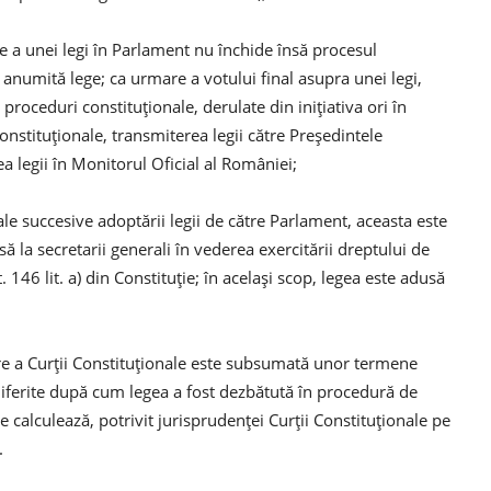
e a unei legi în Parlament nu închide însă procesul
o anumită lege; ca urmare a votului final asupra unei legi,
roceduri constituţionale, derulate din iniţiativa ori în
Constituţionale, transmiterea legii către Preşedintele
a legii în Monitorul Oficial al României;
ale succesive adoptării legii de către Parlament, aceasta este
 la secretarii generali în vederea exercitării dreptului de
. 146 lit. a) din Constituţie; în acelaşi scop, legea este adusă
re a Curţii Constituţionale este subsumată unor termene
 diferite după cum legea a fost dezbătută în procedură de
calculează, potrivit jurisprudenţei Curţii Constituţionale pe
.