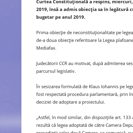
Curtea Constituţională a respins, miercuri,
2019, însă a admis obiecţia sa în legătură c
bugetar pe anul 2019.
Prima obiecţie de neconstituţionalitate pe legea
de-a doua obiecţie referitoare la Legea plafoane
Mediafax.
Judecătorii CCR au motivat, după admiterea sesi
parcursul legislativ.
În sesizarea formulată de Klaus Iohannis pe leg
fost respectată procedura parlamentară, prin 
deciziei de adoptare a proiectului.
„Astfel, în mod similar, din dispoziţiile art. 133
rezultă că legea adoptată de către Camera Deput
preşedinţii celor două Camere, se comunică, cu 