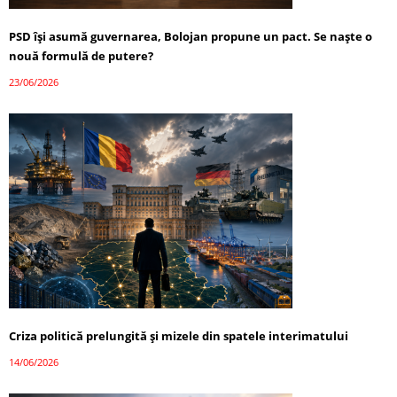
PSD își asumă guvernarea, Bolojan propune un pact. Se naște o
nouă formulă de putere?
23/06/2026
Criza politică prelungită și mizele din spatele interimatului
14/06/2026