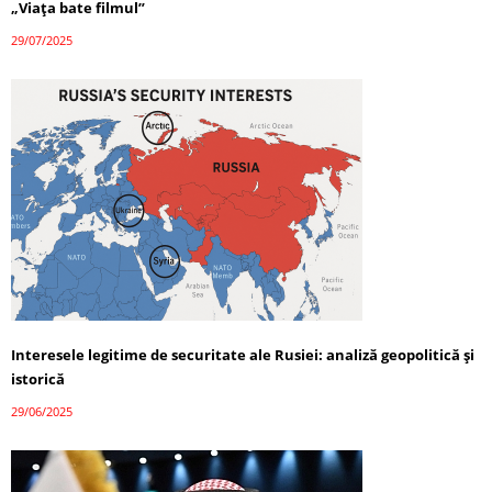
„Viața bate filmul”
29/07/2025
Interesele legitime de securitate ale Rusiei: analiză geopolitică și
istorică
29/06/2025