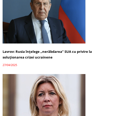
Lavrov: Rusia înțelege „nerăbdarea” SUA cu privire la
soluționarea crizei ucrainene
27/04/2025