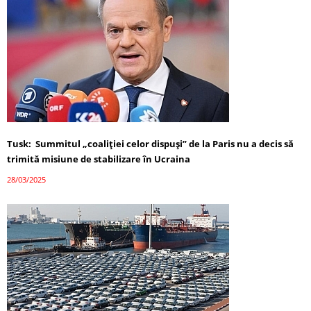
Tusk: Summitul „coaliției celor dispuși” de la Paris nu a decis să
trimită misiune de stabilizare în Ucraina
28/03/2025