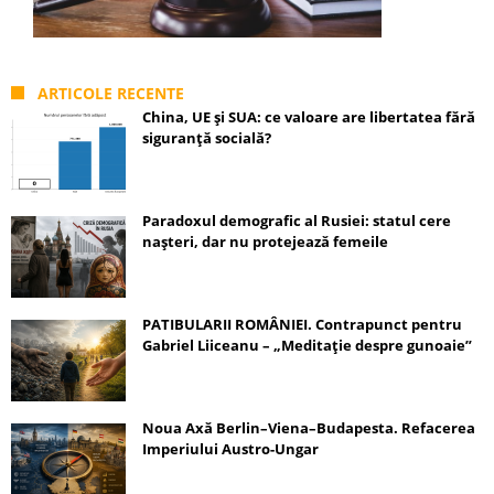
ARTICOLE RECENTE
China, UE și SUA: ce valoare are libertatea fără
siguranță socială?
Paradoxul demografic al Rusiei: statul cere
nașteri, dar nu protejează femeile
PATIBULARII ROMÂNIEI. Contrapunct pentru
Gabriel Liiceanu – „Meditație despre gunoaie”
Noua Axă Berlin–Viena–Budapesta. Refacerea
Imperiului Austro-Ungar