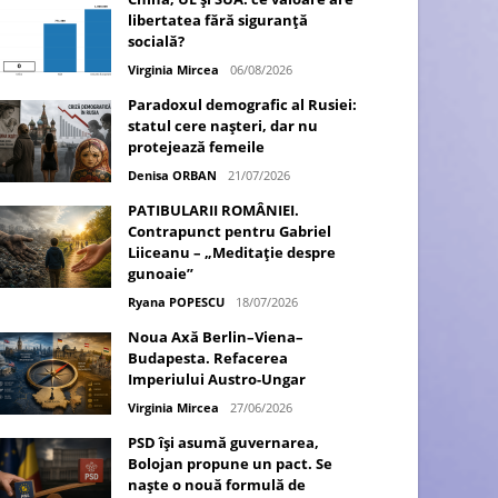
libertatea fără siguranță
socială?
Virginia Mircea
06/08/2026
Paradoxul demografic al Rusiei:
statul cere nașteri, dar nu
protejează femeile
Denisa ORBAN
21/07/2026
PATIBULARII ROMÂNIEI.
Contrapunct pentru Gabriel
Liiceanu – „Meditație despre
gunoaie”
Ryana POPESCU
18/07/2026
Noua Axă Berlin–Viena–
Budapesta. Refacerea
Imperiului Austro-Ungar
Virginia Mircea
27/06/2026
PSD își asumă guvernarea,
Bolojan propune un pact. Se
naște o nouă formulă de