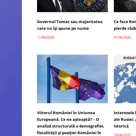
Guvernul Tomac sau majoritatea
Ce face Ro
care nu își spune pe nume
pierde răzb
11/06/2026
01/06/2026
Viitorul României în Uniunea
Interesele 
Europeană. Ce ne așteaptă? – O
ale Rusiei: 
analiză structurală a demografiei,
istorică
fiscalității și poziției României în
29/06/2025