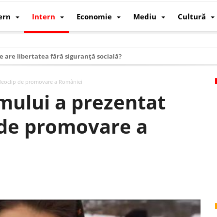
ern
Intern
Economie
Mediu
Cultură
e are libertatea fără siguranță socială?
i mizele din spatele interimatului
ideoclip de promovare a României
 cum au devenit cea mai mare economie a lumii
mului a prezentat
: cum a devenit atelierul lumii și rivalul economic al SUA
 de promovare a
: de ce rezistă?
 care revine: o realitate pe care România o simte, nu o spune
ea Europeană. Ce ne așteaptă? – O analiză structurală a demografiei, fi
 supraviețui ca țară
oparticule
p AI pentru a înlocui Nvidia