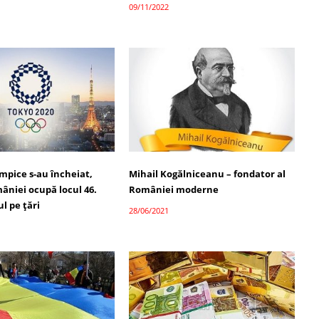
09/11/2022
impice s-au încheiat,
Mihail Kogălniceanu – fondator al
âniei ocupă locul 46.
României moderne
l pe țări
28/06/2021