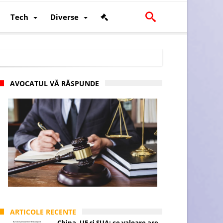
Tech
Diverse
AVOCATUL VĂ RĂSPUNDE
scalității și poziției României în U.E.
ARTICOLE RECENTE
China, UE și SUA: ce valoare are