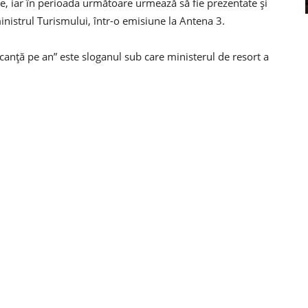
e, iar în perioada următoare urmează să fie prezentate şi
inistrul Turismului, într-o emisiune la Antena 3.
canţă pe an” este sloganul sub care ministerul de resort a