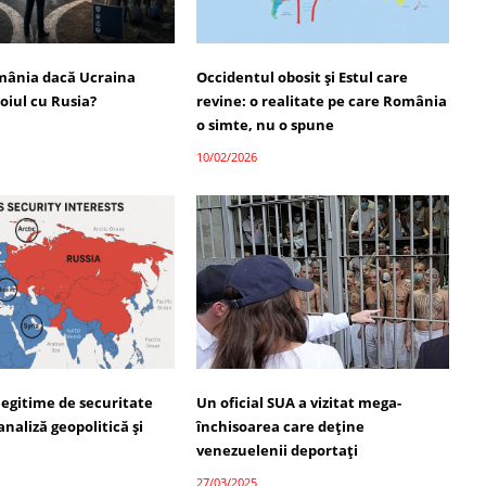
mânia dacă Ucraina
Occidentul obosit și Estul care
oiul cu Rusia?
revine: o realitate pe care România
o simte, nu o spune
10/02/2026
legitime de securitate
Un oficial SUA a vizitat mega-
analiză geopolitică și
închisoarea care deține
venezuelenii deportați
27/03/2025