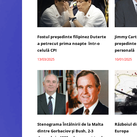
Fostul președinte filipinez Duterte
Jimmy Cart
a petrecut prima noapte într-o
președinte
celulă CPI
personală
13/03/2025
10/01/2025
Stenograma Întâlnirii de la Malta
Războiul d
dintre Gorbaciov și Bush, 2-3
Europa