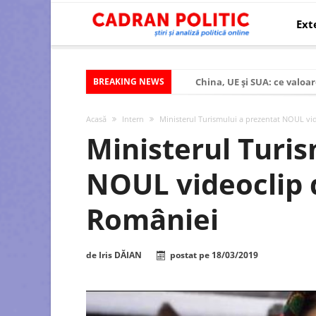
Ext
BREAKING NEWS
China, UE și SUA: ce valoar
Criza politică prelungită ș
Acasă
Intern
Ministerul Turismului a prezentat NOUL v
Modelul economic al SUA:
Ministerul Turis
Modelul economic al Chinei
NOUL videoclip
Modelul economic al Rusiei
Occidentul obosit și Estul
României
Viitorul României în Uniun
România – ROExit pentru a
de
Iris DĂIAN
postat pe
18/03/2019
Controlul minții prin nan
Huawei dezvoltă un nou ci