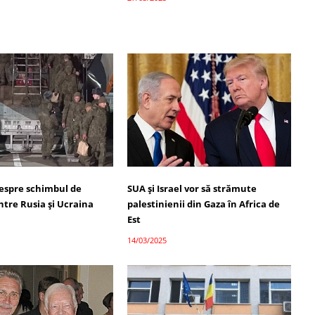
despre schimbul de
SUA și Israel vor să strămute
între Rusia și Ucraina
palestinienii din Gaza în Africa de
Est
14/03/2025