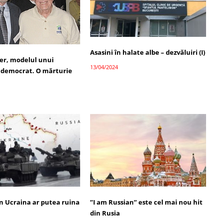
Asasini în halate albe – dezvăluiri (I)
er, modelul unui
13/04/2024
 democrat. O mărturie
in Ucraina ar putea ruina
”I am Russian” este cel mai nou hit
din Rusia