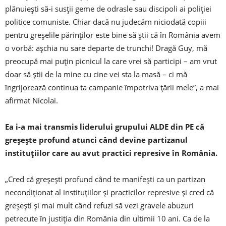
plănuieşti să-i susţii geme de odrasle sau discipoli ai poliţiei
politice comuniste. Chiar dacă nu judecăm niciodată copiii
pentru greşelile părinţilor este bine să ştii că în România avem
o vorbă: aşchia nu sare departe de trunchi! Dragă Guy, mă
preocupă mai puţin picnicul la care vrei să participi – am vrut
doar să ştii de la mine cu cine vei sta la masă – ci mă
îngrijorează continua ta campanie împotriva ţării mele”, a mai
afirmat Nicolai.
Ea i-a mai transmis liderului grupului ALDE din PE că
greşeşte profund atunci când devine partizanul
instituţiilor care au avut practici represive în România.
„Cred că greşeşti profund când te manifeşti ca un partizan
necondiţionat al instituţiilor şi practicilor represive şi cred că
greşeşti şi mai mult când refuzi să vezi gravele abuzuri
petrecute în justiţia din România din ultimii 10 ani. Ca de la