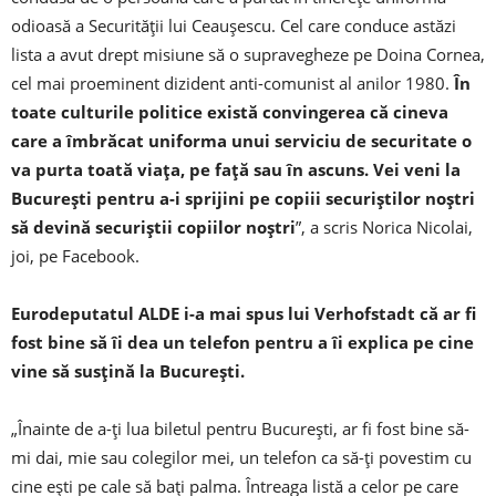
odioasă a Securităţii lui Ceauşescu. Cel care conduce astăzi
lista a avut drept misiune să o supravegheze pe Doina Cornea,
cel mai proeminent dizident anti-comunist al anilor 1980.
În
toate culturile politice există convingerea că cineva
care a îmbrăcat uniforma unui serviciu de securitate o
va purta toată viaţa, pe faţă sau în ascuns. Vei veni la
Bucureşti pentru a-i sprijini pe copiii securiştilor noştri
să devină securiştii copiilor noştri
”, a scris Norica Nicolai,
joi, pe Facebook.
Eurodeputatul ALDE i-a mai spus lui Verhofstadt că ar fi
fost bine să îi dea un telefon pentru a îi explica pe cine
vine să susţină la Bucureşti.
„Înainte de a-ţi lua biletul pentru Bucureşti, ar fi fost bine să-
mi dai, mie sau colegilor mei, un telefon ca să-ţi povestim cu
cine eşti pe cale să baţi palma. Întreaga listă a celor pe care