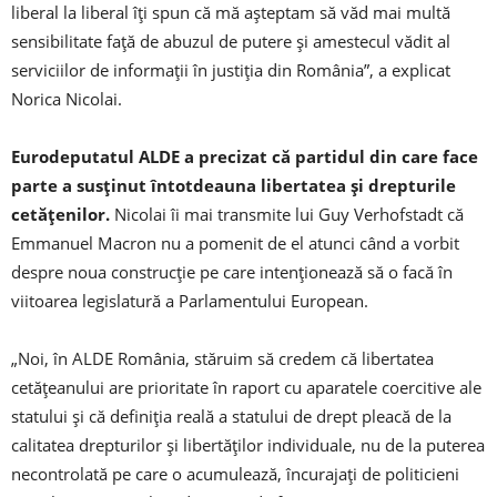
liberal la liberal îţi spun că mă aşteptam să văd mai multă
sensibilitate faţă de abuzul de putere şi amestecul vădit al
serviciilor de informaţii în justiţia din România”, a explicat
Norica Nicolai.
Eurodeputatul ALDE a precizat că partidul din care face
parte a susţinut întotdeauna libertatea şi drepturile
cetăţenilor.
Nicolai îi mai transmite lui Guy Verhofstadt că
Emmanuel Macron nu a pomenit de el atunci când a vorbit
despre noua construcţie pe care intenţionează să o facă în
viitoarea legislatură a Parlamentului European.
„Noi, în ALDE România, stăruim să credem că libertatea
cetăţeanului are prioritate în raport cu aparatele coercitive ale
statului şi că definiţia reală a statului de drept pleacă de la
calitatea drepturilor şi libertăţilor individuale, nu de la puterea
necontrolată pe care o acumulează, încurajaţi de politicieni