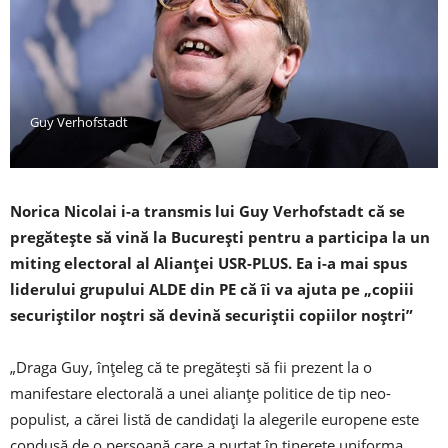
Guy Verhofstadt
Norica Nicolai i-a transmis lui Guy Verhofstadt că se
pregăteşte să vină la Bucureşti pentru a participa la un
miting electoral al Alianţei USR-PLUS. Ea i-a mai spus
liderului grupului ALDE din PE că îi va ajuta pe „copiii
securiştilor noştri să devină securiştii copiilor noştri”
„Draga Guy, înţeleg că te pregăteşti să fii prezent la o
manifestare electorală a unei alianţe politice de tip neo-
populist, a cărei listă de candidaţi la alegerile europene este
condusă de o persoană care a purtat în tinereţe uniforma