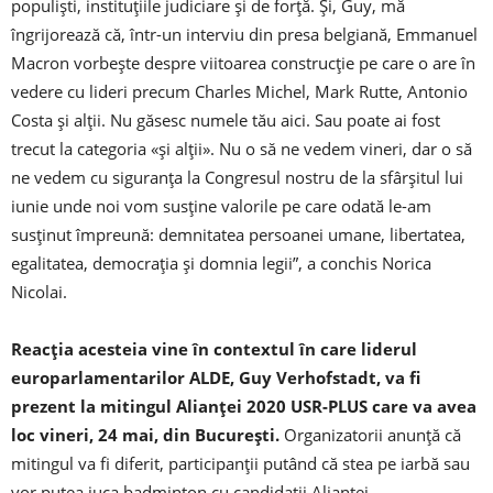
populişti, instituţiile judiciare şi de forţă. Şi, Guy, mă
îngrijorează că, într-un interviu din presa belgiană, Emmanuel
Macron vorbeşte despre viitoarea construcţie pe care o are în
vedere cu lideri precum Charles Michel, Mark Rutte, Antonio
Costa şi alţii. Nu găsesc numele tău aici. Sau poate ai fost
trecut la categoria «şi alţii». Nu o să ne vedem vineri, dar o să
ne vedem cu siguranţa la Congresul nostru de la sfârşitul lui
iunie unde noi vom susţine valorile pe care odată le-am
susţinut împreună: demnitatea persoanei umane, libertatea,
egalitatea, democraţia şi domnia legii”, a conchis Norica
Nicolai.
Reacţia acesteia vine în contextul în care liderul
europarlamentarilor ALDE, Guy Verhofstadt, va fi
prezent la mitingul Alianţei 2020 USR-PLUS care va avea
loc vineri, 24 mai, din Bucureşti.
Organizatorii anunţă că
mitingul va fi diferit, participanţii putând că stea pe iarbă sau
vor putea juca badminton cu candidaţii Alianţei.