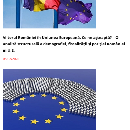
Viitorul României în Uniunea Europeană. Ce ne așteaptă? – O
analiză structurală a demografiei, fiscalității și poziției României
în U.E.
08/02/2026