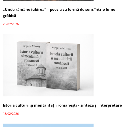
„Unde rămâne iubirea” – poezia ca formă de sens într-o lume
grăbită
23/02/2026
Istoria culturii și mentalității românești – sinteză și interpretare
13/02/2026