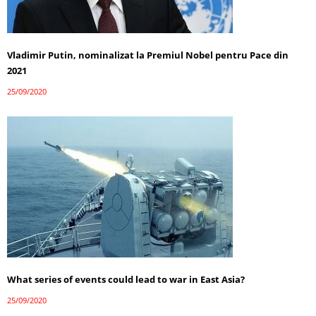
Vladimir Putin, nominalizat la Premiul Nobel pentru Pace din
2021
25/09/2020
What series of events could lead to war in East Asia?
25/09/2020