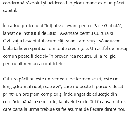
condamnă războiul și uciderea ființelor umane este un păcat
capital.
În cadrul proiectului ”Inițiativa Levant pentru Pace Globală”,
lansat de Institutul de Studii Avansate pentru Cultura și
Civilizația Levantului acum câțiva ani, am reușit să aducem
laolaltă lideri spirituali din toate credințele. Un astfel de mesaj
comun poate fi decisiv în prevenirea recursului la religie
pentru alimentarea conflictelor.
Cultura păcii nu este un remediu pe termen scurt, este un
lung ,,drum al nopții către zi’’, care nu poate fi parcurs decât
printr-un program complex și îndelungat de educație din
copilărie până la senectute, la nivelul societății în ansamblu și
care până la urmă trebuie să fie asumat de fiecare dintre noi.