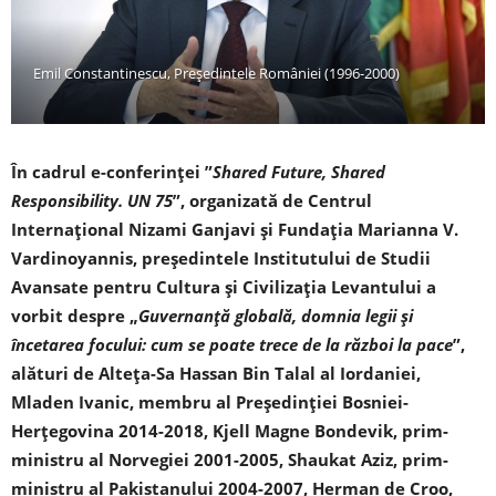
Emil Constantinescu, Președintele României (1996-2000)
În cadrul e-conferinței ”
Shared Future, Shared
Responsibility. UN 75
”, organizată de Centrul
Internațional Nizami Ganjavi și Fundația Marianna V.
Vardinoyannis, președintele Institutului de Studii
Avansate pentru Cultura și Civilizația Levantului a
vorbit despre „
Guvernanță globală, domnia legii și
încetarea focului: cum se poate trece de la război la pace
”,
alături de Alteța-Sa Hassan Bin Talal al Iordaniei,
Mladen Ivanic, membru al Președinției Bosniei-
Herțegovina 2014-2018, Kjell Magne Bondevik, prim-
ministru al Norvegiei 2001-2005, Shaukat Aziz, prim-
ministru al Pakistanului 2004-2007, Herman de Croo,