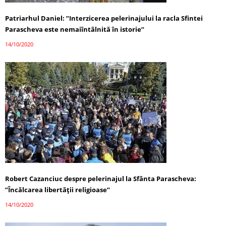
Patriarhul Daniel: ”Interzicerea pelerinajului la racla Sfintei
Parascheva este nemaiîntâlnită în istorie”
14/10/2020
Robert Cazanciuc despre pelerinajul la Sfânta Parascheva:
”Încălcarea libertății religioase”
14/10/2020