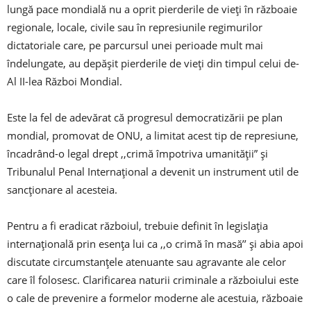
lungă pace mondială nu a oprit pierderile de vieți în războaie
regionale, locale, civile sau în represiunile regimurilor
dictatoriale care, pe parcursul unei perioade mult mai
îndelungate, au depășit pierderile de vieți din timpul celui de-
Al II-lea Război Mondial.
Este la fel de adevărat că progresul democratizării pe plan
mondial, promovat de ONU, a limitat acest tip de represiune,
încadrând-o legal drept ,,crimă împotriva umanității” și
Tribunalul Penal Internațional a devenit un instrument util de
sancționare al acesteia.
Pentru a fi eradicat războiul, trebuie definit în legislația
internațională prin esența lui ca ,,o crimă în masă’’ și abia apoi
discutate circumstanțele atenuante sau agravante ale celor
care îl folosesc. Clarificarea naturii criminale a războiului este
o cale de prevenire a formelor moderne ale acestuia, războaie