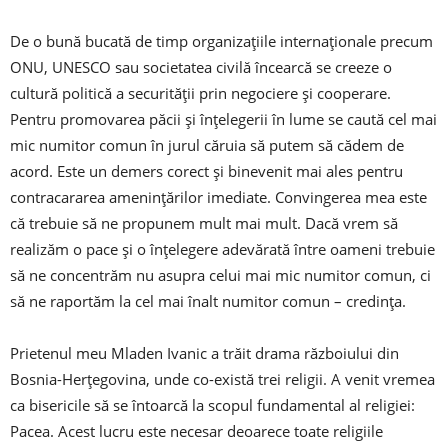
De o bună bucată de timp organizaţiile internaţionale precum
ONU, UNESCO sau societatea civilă încearcă se creeze o
cultură politică a securităţii prin negociere şi cooperare.
Pentru promovarea păcii şi înţelegerii în lume se caută cel mai
mic numitor comun în jurul căruia să putem să cădem de
acord. Este un demers corect şi binevenit mai ales pentru
contracararea ameninţărilor imediate. Convingerea mea este
că trebuie să ne propunem mult mai mult. Dacă vrem să
realizăm o pace şi o înţelegere adevărată între oameni trebuie
să ne concentrăm nu asupra celui mai mic numitor comun, ci
să ne raportăm la cel mai înalt numitor comun – credinţa.
Prietenul meu Mladen Ivanic a trăit drama războiului din
Bosnia-Herțegovina, unde co-există trei religii. A venit vremea
ca bisericile să se întoarcă la scopul fundamental al religiei:
Pacea. Acest lucru este necesar deoarece toate religiile