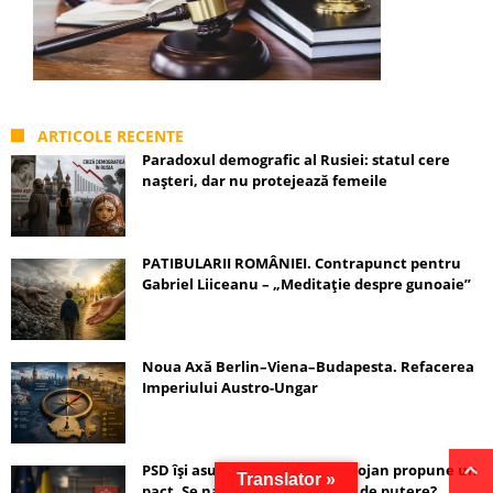
ARTICOLE RECENTE
Paradoxul demografic al Rusiei: statul cere
nașteri, dar nu protejează femeile
PATIBULARII ROMÂNIEI. Contrapunct pentru
Gabriel Liiceanu – „Meditație despre gunoaie”
Noua Axă Berlin–Viena–Budapesta. Refacerea
Imperiului Austro-Ungar
PSD își asumă guvernarea, Bolojan propune un
Translator »
pact. Se naște o nouă formulă de putere?