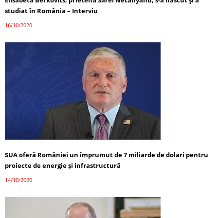
Elisabeta Berkovits, prietena Sarei Netanyahu, s-a născut și a
studiat în România – Interviu
16/10/2020
SUA oferă României un împrumut de 7 miliarde de dolari pentru
proiecte de energie și infrastructură
14/10/2020