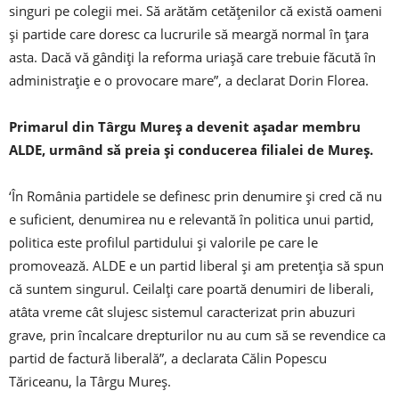
singuri pe colegii mei. Să arătăm cetăţenilor că există oameni
şi partide care doresc ca lucrurile să meargă normal în ţara
asta. Dacă vă gândiţi la reforma uriaşă care trebuie făcută în
administraţie e o provocare mare”, a declarat Dorin Florea.
Primarul din Târgu Mureş a devenit aşadar membru
ALDE, urmând să preia şi conducerea filialei de Mureş.
‘În România partidele se definesc prin denumire şi cred că nu
e suficient, denumirea nu e relevantă în politica unui partid,
politica este profilul partidului şi valorile pe care le
promovează. ALDE e un partid liberal şi am pretenţia să spun
că suntem singurul. Ceilalţi care poartă denumiri de liberali,
atâta vreme cât slujesc sistemul caracterizat prin abuzuri
grave, prin încalcare drepturilor nu au cum să se revendice ca
partid de factură liberală”, a declarata Călin Popescu
Tăriceanu, la Târgu Mureş.