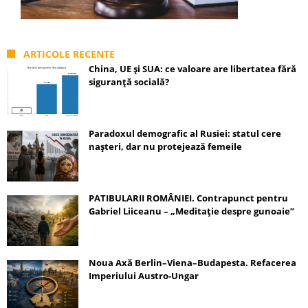
ARTICOLE RECENTE
China, UE și SUA: ce valoare are libertatea fără
siguranță socială?
Paradoxul demografic al Rusiei: statul cere
nașteri, dar nu protejează femeile
PATIBULARII ROMÂNIEI. Contrapunct pentru
Gabriel Liiceanu – „Meditație despre gunoaie”
Noua Axă Berlin–Viena–Budapesta. Refacerea
Imperiului Austro-Ungar