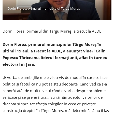
Dorin Florea, primarul municipiului Târgu Mureş
Dorin Florea, primarul din Târgu Mureş, a trecut la ALDE
Dorin Florea, primarul municipiului Târgu Mureş în
ultimii 19 ani, a trecut la ALDE, a anunţat vineri Călin
Popescu Tăriceanu, liderul formaţiunii, aflat în turneu
electoral în ţară.
„E vorba de ambiţiile mele vis-a-vis de modul în care se face
politică şi faptul că nu pot să stau deoparte. Când văd că s-a
coborât atât de mult nivelul când e vorba despre probleme
serioase şi se preferă ura… Eu rămân adeptul valorilor de
dreapta şi spre satisfacţia colegilor în ceea ce priveşte
construcţia dreptei în Târgu Mureş, mă determină să nu îi las