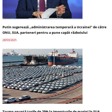
Putin sugerează „administrarea temporară a Ucrainei” de către
ONU, SUA, parteneri pentru a pune capăt războiului
28/03/2025
Trump anunță tarife de 25% la importurile de mașini în SUA