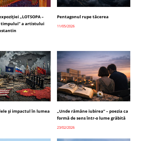
 expoziției „LOTSOPA –
Pentagonul rupe tăcerea
timpului” a artistului
11/05/2026
nstantin
alele și impactul în lumea
„Unde rămâne iubirea” – poezia ca
formă de sens într-o lume grăbită
23/02/2026