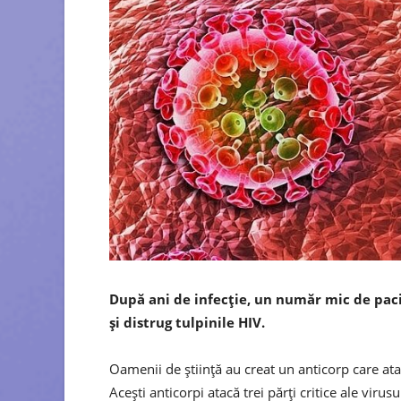
După ani de infecție, un număr mic de paci
și distrug tulpinile HIV.
Oamenii de știință au creat un anticorp care ata
Acești anticorpi atacă trei părți critice ale virusu