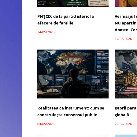
PNȚCD: de la partid istoric la
Vernisajul
afacere de familie
Nu aparțin 
Apostol Co
24/05/2026
17/05/2026
Realitatea ca instrument: cum se
Istorii par
construiește consensul public
globală
04/05/2026
22/04/2026