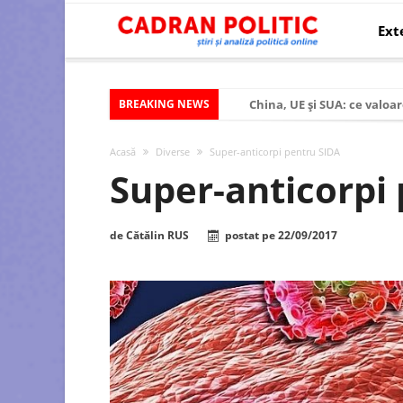
Ext
BREAKING NEWS
China, UE și SUA: ce valoar
Criza politică prelungită ș
Acasă
Diverse
Super-anticorpi pentru SIDA
Modelul economic al SUA:
Super-anticorpi
Modelul economic al Chinei
Modelul economic al Rusiei
de
Cătălin RUS
postat pe
22/09/2017
Occidentul obosit și Estul
Viitorul României în Uniun
România – ROExit pentru a
Controlul minții prin nan
Huawei dezvoltă un nou ci