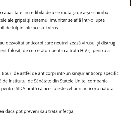
capacitate incredibilă de a se muta și de a-și schimba
le ale gripei și sistemul imunitar se află într-o luptă
de tulpini ale acestui virus.
u dezvoltat anticorpi care neutralizează virusul și distrug
ent folosiți de cercetători pentru a trata HIV și pentru a
 tipuri de astfel de anticorpi într-un singur anticorp specific
ă de Institutul de Sănătate din Statele Unite, compania
 pentru SIDA arată că acesta este cel bun anticorp natural
 dacă pot preveni sau trata infecția.