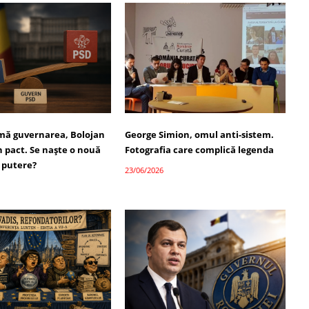
umă guvernarea, Bolojan
George Simion, omul anti-sistem.
 pact. Se naște o nouă
Fotografia care complică legenda
 putere?
23/06/2026