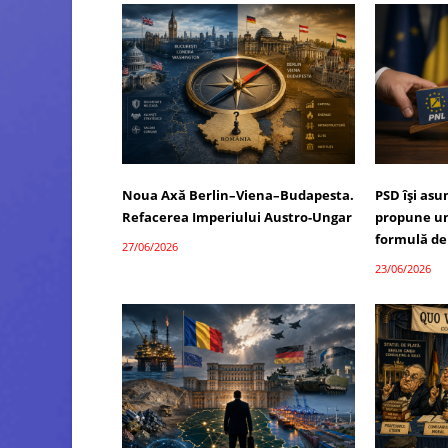
Noua Axă Berlin–Viena–Budapesta.
PSD își as
Refacerea Imperiului Austro-Ungar
propune un
formulă de
27/06/2026
23/06/2026