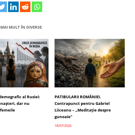
MAI MULT ÎN DIVERSE
demografic al Rusiei:
PATIBULARII ROMÂNIEI.
 nașteri, dar nu
Contrapunct pentru Gabriel
 femeile
Liiceanu – „Meditație despre
gunoaie”
18/07/2026