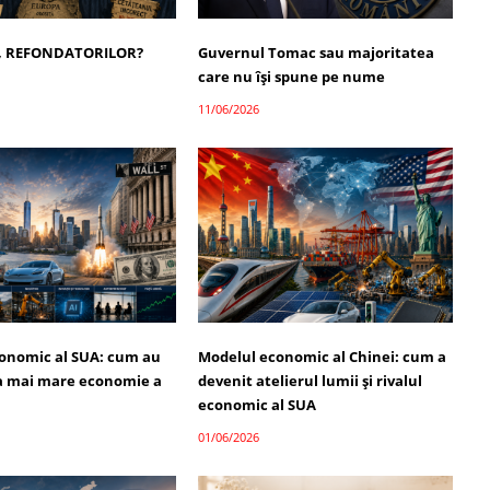
, REFONDATORILOR?
Guvernul Tomac sau majoritatea
care nu își spune pe nume
11/06/2026
onomic al SUA: cum au
Modelul economic al Chinei: cum a
a mai mare economie a
devenit atelierul lumii și rivalul
economic al SUA
01/06/2026