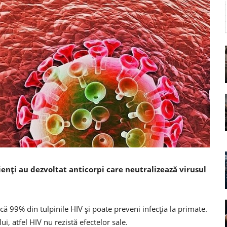
enți au dezvoltat anticorpi care neutralizează virusul
că 99% din tulpinile HIV și poate preveni infecția la primate.
lui, atfel HIV nu rezistă efectelor sale.