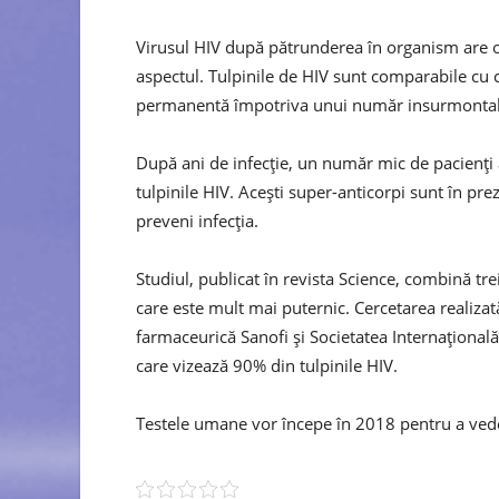
Virusul HIV după pătrunderea în organism are o 
aspectul. Tulpinile de HIV sunt comparabile cu ce
permanentă împotriva unui număr insurmontabil 
După ani de infecție, un număr mic de pacienți a
tulpinile HIV. Acești super-anticorpi sunt în prez
preveni infecția.
Studiul, publicat în revista Science, combină trei
care este mult mai puternic. Cercetarea realizat
farmaceurică Sanofi și Societatea Internațională
care vizează 90% din tulpinile HIV.
Testele umane vor începe în 2018 pentru a vedea