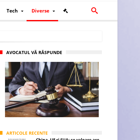
Tech
Diverse
AVOCATUL VĂ RĂSPUNDE
scalității și poziției României în U.E.
ARTICOLE RECENTE
China, UE și SUA: ce valoare are