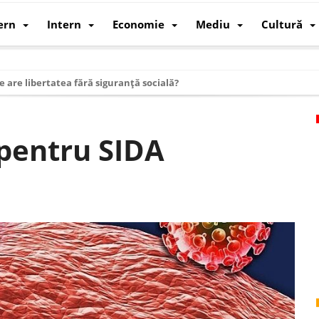
ern
Intern
Economie
Mediu
Cultură
e are libertatea fără siguranță socială?
i mizele din spatele interimatului
 cum au devenit cea mai mare economie a lumii
 pentru SIDA
: cum a devenit atelierul lumii și rivalul economic al SUA
: de ce rezistă?
 care revine: o realitate pe care România o simte, nu o spune
ea Europeană. Ce ne așteaptă? – O analiză structurală a demografiei, fi
 supraviețui ca țară
oparticule
p AI pentru a înlocui Nvidia