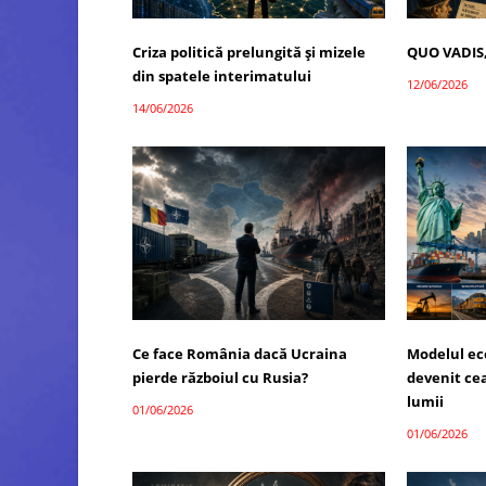
Criza politică prelungită și mizele
QUO VADIS
din spatele interimatului
12/06/2026
14/06/2026
Ce face România dacă Ucraina
Modelul ec
pierde războiul cu Rusia?
devenit ce
lumii
01/06/2026
01/06/2026