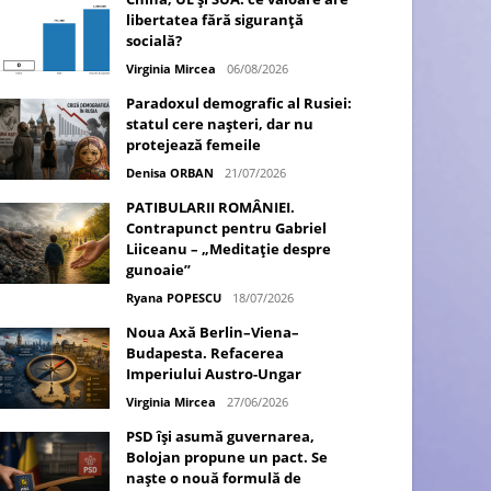
libertatea fără siguranță
socială?
Virginia Mircea
06/08/2026
Paradoxul demografic al Rusiei:
statul cere nașteri, dar nu
protejează femeile
Denisa ORBAN
21/07/2026
PATIBULARII ROMÂNIEI.
Contrapunct pentru Gabriel
Liiceanu – „Meditație despre
gunoaie”
Ryana POPESCU
18/07/2026
Noua Axă Berlin–Viena–
Budapesta. Refacerea
Imperiului Austro-Ungar
Virginia Mircea
27/06/2026
PSD își asumă guvernarea,
Bolojan propune un pact. Se
naște o nouă formulă de