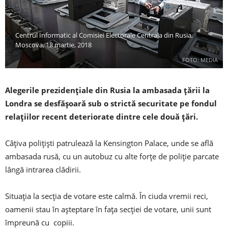
Centrul Informatic al Comisiei Electorale Centrala din Rusia,
Moscova, 18 martie, 2018
FOTO: MEDIA
Alegerile prezidențiale din Rusia la ambasada țării la
Londra se desfășoară sub o strictă securitate pe fondul
relațiilor recent deteriorate dintre cele două țări.
Câțiva polițiști patrulează la Kensington Palace, unde se află
ambasada rusă, cu un autobuz cu alte forțe de poliție parcate
lângă intrarea clădirii.
Situația la secția de votare este calmă. În ciuda vremii reci,
oamenii stau în așteptare în fața secției de votare, unii sunt
împreună cu copiii.