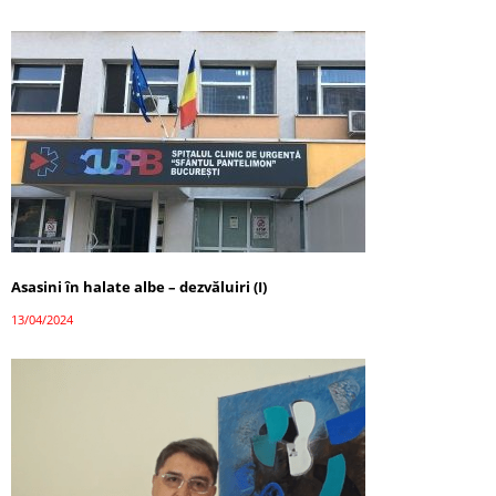
Asasini în halate albe – dezvăluiri (I)
13/04/2024