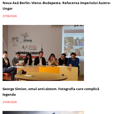
Noua Axă Berlin–Viena–Budapesta. Refacerea Imperiului Austro-
Ungar
27/06/2026
George Simion, omul anti-sistem. Fotografia care complică
legenda
23/06/2026