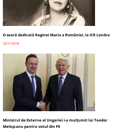
O seară dedicată Reginei Maria a României, la ICR Londra
20/11/2018
Ministrul de Externe al Ungariei i-a mulțumit lui Teodor
Meleșcanu pentru votul din PE