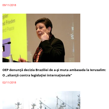
09/11/2018
OEP denunţă decizia Braziliei de a-şi muta ambasada la Ierusalim:
O „alianţă contra legislaţiei internaţionale”
02/11/2018