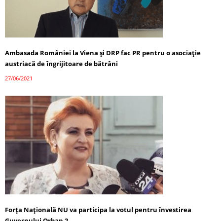
Ambasada României la Viena și DRP fac PR pentru o asociație
austriacă de îngrijitoare de bătrâni
27/06/2021
Forța Națională NU va participa la votul pentru învestirea
Guvernului Orban 2