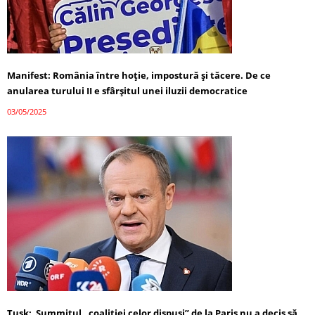
Manifest: România între hoție, impostură și tăcere. De ce
anularea turului II e sfârșitul unei iluzii democratice
03/05/2025
Tusk: Summitul „coaliției celor dispuși” de la Paris nu a decis să