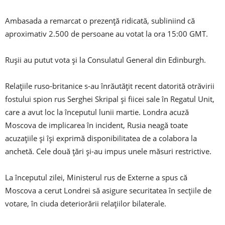
Ambasada a remarcat o prezență ridicată, subliniind că
aproximativ 2.500 de persoane au votat la ora 15:00 GMT.
Rușii au putut vota și la Consulatul General din Edinburgh.
Relațiile ruso-britanice s-au înrăutățit recent datorită otrăvirii
fostului spion rus Serghei Skripal și fiicei sale în Regatul Unit,
care a avut loc la începutul lunii martie. Londra acuză
Moscova de implicarea în incident, Rusia neagă toate
acuzațiile și își exprimă disponibilitatea de a colabora la
anchetă. Cele două țări și-au impus unele măsuri restrictive.
La începutul zilei, Ministerul rus de Externe a spus că
Moscova a cerut Londrei să asigure securitatea în secțiile de
votare, în ciuda deteriorării relațiilor bilaterale.