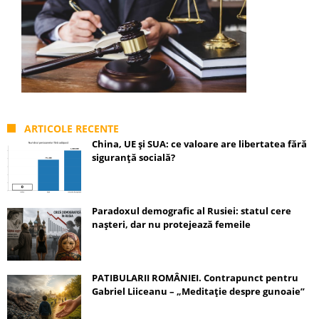
ARTICOLE RECENTE
China, UE și SUA: ce valoare are libertatea fără
siguranță socială?
Paradoxul demografic al Rusiei: statul cere
nașteri, dar nu protejează femeile
PATIBULARII ROMÂNIEI. Contrapunct pentru
Gabriel Liiceanu – „Meditație despre gunoaie”