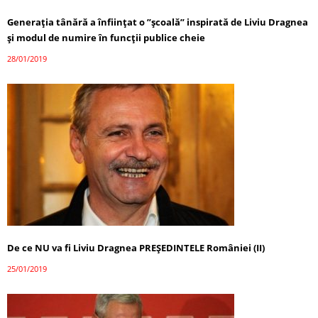
Generația tânără a înființat o ”școală” inspirată de Liviu Dragnea
și modul de numire în funcții publice cheie
28/01/2019
De ce NU va fi Liviu Dragnea PREȘEDINTELE României (II)
25/01/2019