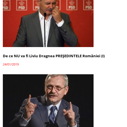
De ce NU va fi Liviu Dragnea PREȘEDINTELE României (I)
24/01/2019