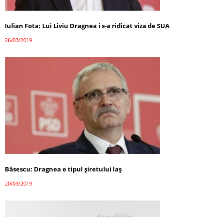
Iulian Fota: Lui Liviu Dragnea i s-a ridicat viza de SUA
26/03/2019
Băsescu: Dragnea e tipul şiretului laş
20/03/2019