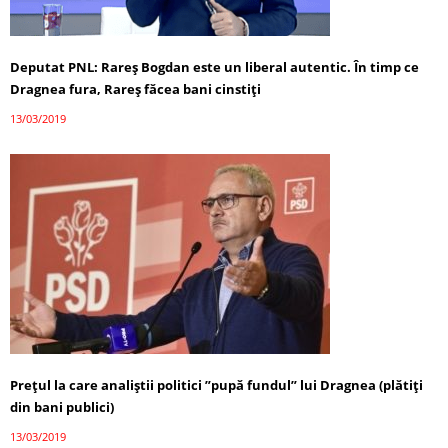
Deputat PNL: Rareş Bogdan este un liberal autentic. În timp ce
Dragnea fura, Rareş făcea bani cinstiţi
13/03/2019
Prețul la care analiștii politici ”pupă fundul” lui Dragnea (plătiți
din bani publici)
13/03/2019