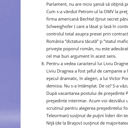
Parlament, nu are nicio șansă să obțină p
Cum s-a vândut Petrom-ul la OMV la preț d
firma americană Bechtel (ținut secret până
Schweighofer ( care a lăsat și lasă în cont
controlul total asupra presei prin contract
România ”dictatura tăcută” și ”statul mafi
privește poporul român, nu este adevărat.
cel mai bun argument în acest sens.
Pentru a vedea caracterul lui Liviu Dragn
Liviu Dragnea a fost șeful de campanie a l
eșecul dramatic, în alegeri, a lui Victor P
demisia. Nu s-a întâmplat. De ce? S-a văzu
După vacantarea postului de președinte PS
președinte interimar. Acum voi dezvălui un
scrutinul pentru alegerea președintelui f
Teleorman) susținut de puțini lideri din te
Niță (de la Brașov) susținut de majoritatea