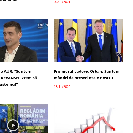
09/01/2021
le AUR: ”Suntem
Premierul Ludovic Orban: Suntem
 REVANȘEI. Vrem să
mândri de președintele nostru
sistemul”
18/11/2020