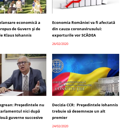
relansare economică a
Economia României va fi afectată
ropus de Guvern și de
din cauza coronavirusului:
le Klaus Iohannis
exporturile vor SCĂDEA
26/02/2020
egrean: Președintele nu
Decizia CCR: Președintele Iohannis
 Parlamentul nici după
trebuie să desemneze un alt
două guverne succesive
premier
24/02/2020