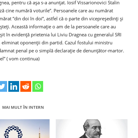
nea, pentru că așa s-a anunțat. Iosif Vissarionovici Stalin
ază cine numără voturile”. Persoanele care au numărat
rat ”din doi în doi”, astfel că o parte din vicepreședinți și
așteți. Această informație o am de la persoanele care au
șit în evidență prietenia lui Liviu Dragnea cu generalul SRI
eliminat oponenții din partid. Cazul fostului ministru
ndamnat penal pe o simplă declarație de denunțător-martor.
lel” ( vom continua)
MAI MULT ÎN INTERN