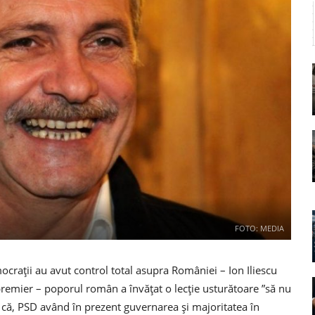
FOTO: MEDIA
rații au avut control total asupra României – Ion Iliescu
 premier – poporul român a învățat o lecție usturătoare ”să nu
el că, PSD având în prezent guvernarea și majoritatea în