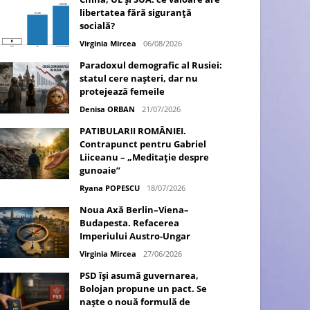
libertatea fără siguranță
socială?
Virginia Mircea
06/08/2026
Paradoxul demografic al Rusiei:
statul cere nașteri, dar nu
protejează femeile
Denisa ORBAN
21/07/2026
PATIBULARII ROMÂNIEI.
Contrapunct pentru Gabriel
Liiceanu – „Meditație despre
gunoaie”
Ryana POPESCU
18/07/2026
Noua Axă Berlin–Viena–
Budapesta. Refacerea
Imperiului Austro-Ungar
Virginia Mircea
27/06/2026
PSD își asumă guvernarea,
Bolojan propune un pact. Se
naște o nouă formulă de