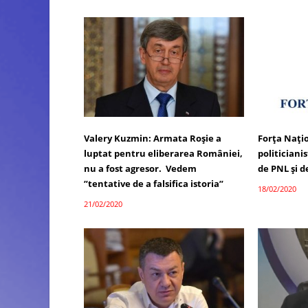
Valery Kuzmin: Armata Roșie a
Forța Națio
luptat pentru eliberarea României,
politiciani
nu a fost agresor. Vedem
de PNL și d
”tentative de a falsifica istoria”
18/02/2020
21/02/2020