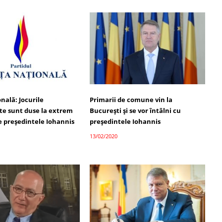
nală: Jocurile
Primarii de comune vin la
ste sunt duse la extrem
București și se vor întâlni cu
e președintele Iohannis
președintele Iohannis
13/02/2020