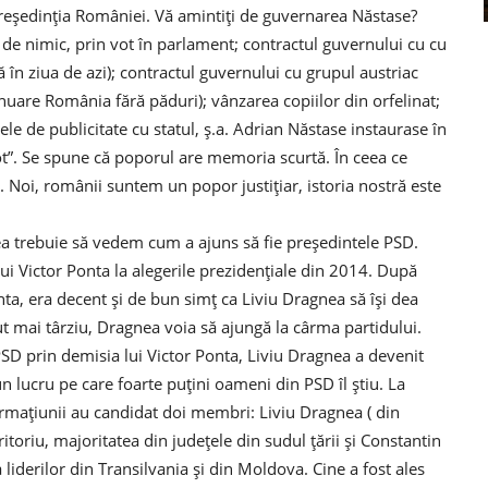
reședinția României. Vă amintiți de guvernarea Năstase?
e nimic, prin vot în parlament; contractul guvernului cu cu
 în ziua de azi); contractul guvernului cu grupul austriac
inuare România fără păduri); vânzarea copiilor din orfelinat;
ele de publicitate cu statul, ș.a. Adrian Năstase instaurase în
ot”. Se spune că poporul are memoria scurtă. În ceea ce
 Noi, românii suntem un popor justițiar, istoria nostră este
ea trebuie să vedem cum a ajuns să fie președintele PSD.
ui Victor Ponta la alegerile prezidențiale din 2014. După
onta, era decent și de bun simț ca Liviu Dragnea să își dea
t mai târziu, Dragnea voia să ajungă la cârma partidului.
D prin demisia lui Victor Ponta, Liviu Dragnea a devenit
 lucru pe care foarte puțini oameni din PSD îl știu. La
ormațiunii au candidat doi membri: Liviu Dragnea ( din
ritoriu, majoritatea din județele din sudul țării și Constantin
 liderilor din Transilvania și din Moldova. Cine a fost ales