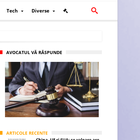
Tech
Diverse
AVOCATUL VĂ RĂSPUNDE
scalității și poziției României în U.E.
ARTICOLE RECENTE
China, UE și SUA: ce valoare are