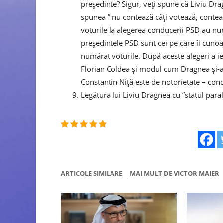
președinte? Sigur, veți spune că Liviu Drag
spunea ” nu contează câți votează, conte
voturile la alegerea conducerii PSD au numă
președintele PSD sunt cei pe care îi cuno
numărat voturile. După aceste alegeri a ie
Florian Coldea și modul cum Dragnea și-a 
Constantin Niță este de notorietate – co
Legătura lui Liviu Dragnea cu ”statul para
ARTICOLE SIMILARE
MAI MULT DE VICTOR MAIER