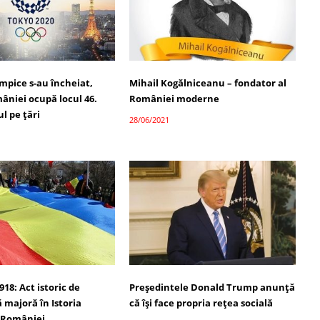
impice s-au încheiat,
Mihail Kogălniceanu – fondator al
âniei ocupă locul 46.
României moderne
l pe țări
28/06/2021
918: Act istoric de
Președintele Donald Trump anunță
 majoră în Istoria
că își face propria rețea socială
 României