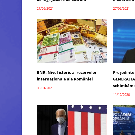
27/06/2021
27/03/2021
BNR: Nivel istoric al rezervelor
Președinte
internaţionale ale României
GENERAȚIA
schimbăm 
05/01/2021
11/12/2020