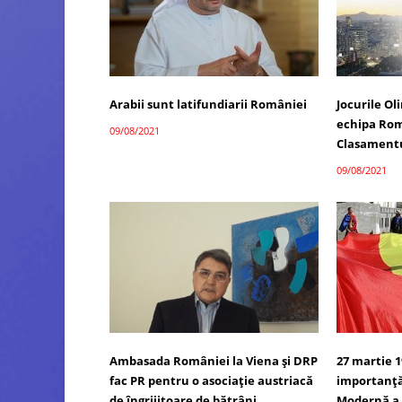
Arabii sunt latifundiarii României
Jocurile Ol
echipa Rom
09/08/2021
Clasamentu
09/08/2021
Ambasada României la Viena și DRP
27 martie 1
fac PR pentru o asociație austriacă
importanță
de îngrijitoare de bătrâni
Modernă a