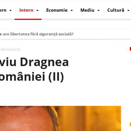
ern
Intern
Economie
Mediu
Cultură
e are libertatea fără siguranță socială?
i mizele din spatele interimatului
 României (II)
 cum au devenit cea mai mare economie a lumii
iviu Dragnea
: cum a devenit atelierul lumii și rivalul economic al SUA
mâniei (II)
: de ce rezistă?
 care revine: o realitate pe care România o simte, nu o spune
ea Europeană. Ce ne așteaptă? – O analiză structurală a demografiei, fi
 supraviețui ca țară
oparticule
p AI pentru a înlocui Nvidia