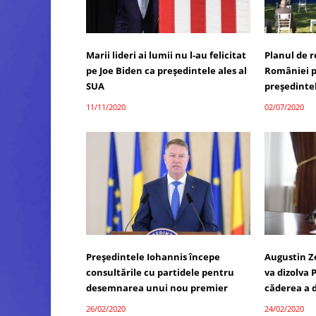
Marii lideri ai lumii nu l-au felicitat
Planul de 
pe Joe Biden ca președintele ales al
României p
SUA
președinte
11/11/2020
02/07/2020
Președintele Iohannis începe
Augustin Z
consultările cu partidele pentru
va dizolva
desemnarea unui nou premier
căderea a 
26/02/2020
24/02/2020