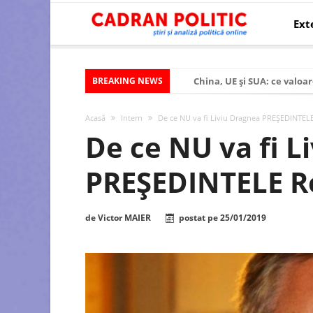
Ext
BREAKING NEWS
China, UE și SUA: ce valoar
Criza politică prelungită ș
Acasă
Intern
De ce NU va fi Liviu Dragnea PREȘEDINTELE
Modelul economic al SUA:
De ce NU va fi L
Modelul economic al Chinei
PREȘEDINTELE Ro
Modelul economic al Rusiei
Occidentul obosit și Estul
de
Victor MAIER
postat pe
25/01/2019
Viitorul României în Uniun
România – ROExit pentru a
Controlul minții prin nan
Huawei dezvoltă un nou ci