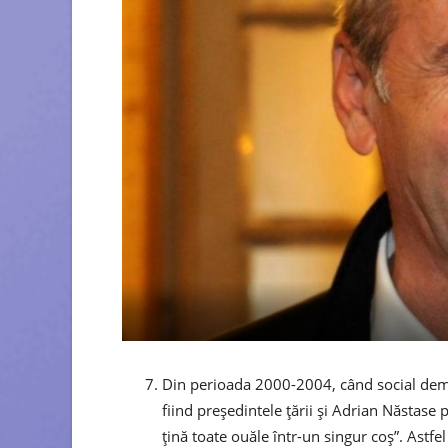
Din perioada 2000-2004, când social democ
fiind președintele țării și Adrian Năstase
țină toate ouăle într-un singur coș”. Astf