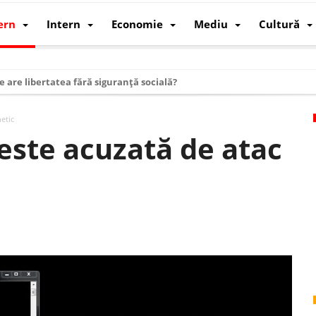
ern
Intern
Economie
Mediu
Cultură
e are libertatea fără siguranță socială?
i mizele din spatele interimatului
etic
 cum au devenit cea mai mare economie a lumii
este acuzată de atac
: cum a devenit atelierul lumii și rivalul economic al SUA
: de ce rezistă?
 care revine: o realitate pe care România o simte, nu o spune
ea Europeană. Ce ne așteaptă? – O analiză structurală a demografiei, fi
 supraviețui ca țară
oparticule
p AI pentru a înlocui Nvidia