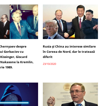
 Chernyaev despre
Rusia și China au interese similare
lui Gorbaciov cu
în Coreea de Nord, dar le tratează
 Kissinger, Giscard
diferit
i Nakasone la Kremlin,
23/10/2020
rie 1989.