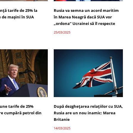
ță tarife de 25% la
Rusia va semna un acord maritim
e de mașini în SUA
în Marea Neagră dacă SUA vor
„ordona” Ucrainei să îl respecte
25/03/2025
ne tarife de 25%
După dezghețarea relațiilor cu SUA,
are cumpără petrol din
Rusia are un nou inamic: Marea
Britanie
14/03/2025