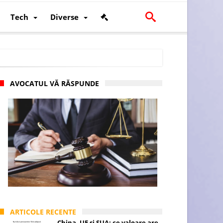
Tech
Diverse
AVOCATUL VĂ RĂSPUNDE
scalității și poziției României în U.E.
ARTICOLE RECENTE
China, UE și SUA: ce valoare are