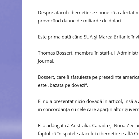
Despre atacul cibernetic se spune că a afectat
provocând daune de miliarde de dolari.
Este prima dată când SUA și Marea Britanie învi
Thomas Bossert, membru în staff-ul Administrați
Journal.
Bossert, care îi sfătuiește pe președinte americ
este „bazată pe dovezi”.
El nu a prezentat nicio dovadă în articol, însă a
în concordanță cu cele care aparțin altor guvern
El a adăugat că Australia, Canada și Noua Zeel
faptul că în spatele atacului cibernetic se află 