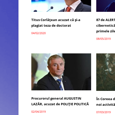
Titus Corlățean acuzat că și-a
87 de ALER
plagiat teza de doctorat
cibernetică
primele zil
04/02/2020
08/05/2019
Procurorul general AUGUSTIN
În Coreea 
LAZĂR, acuzat de POLIȚIE POLITICĂ
noi activit
02/04/2019
07/03/2019