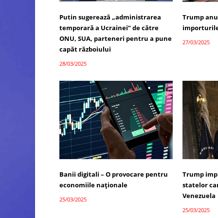
Putin sugerează „administrarea
Trump anun
temporară a Ucrainei” de către
importuril
ONU, SUA, parteneri pentru a pune
27/03/2025
capăt războiului
28/03/2025
Banii digitali – O provocare pentru
Trump impu
economiile naționale
statelor c
Venezuela
25/03/2025
25/03/2025