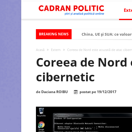
Ext
BREAKING NEWS
China, UE și SUA: ce valoar
Criza politică prelungită ș
Acasă
Extern
Coreea de Nord este acuzată de atac cibern
Modelul economic al SUA:
Coreea de Nord 
Modelul economic al Chinei
cibernetic
Modelul economic al Rusiei
Occidentul obosit și Estul
de
Daciana ROIBU
postat pe
19/12/2017
Viitorul României în Uniun
România – ROExit pentru a
Controlul minții prin nan
Huawei dezvoltă un nou ci