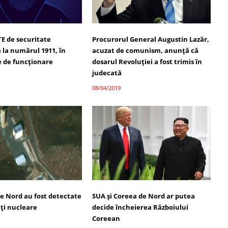
TE de securitate
Procurorul General Augustin Lazăr,
 la numărul 1911, în
acuzat de comunism, anunță că
e de funcţionare
dosarul Revoluţiei a fost trimis în
judecată
08/04/2019
de Nord au fost detectate
SUA şi Coreea de Nord ar putea
ăţi nucleare
decide încheierea Războiului
Coreean