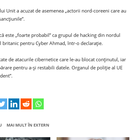
ului Unit a acuzat de asemenea „actorii nord-coreeni care au
ancțiunile”.
 că este „foarte probabil” ca grupul de hacking din nordul
l britanic pentru Cyber ​​Ahmad, într-o declarație.
e de atacurile cibernetice care le-au blocat conținutul, iar
părare pentru a-și restabili datele. Organul de poliție al UE
dent”.
U
MAI MULT ÎN EXTERN