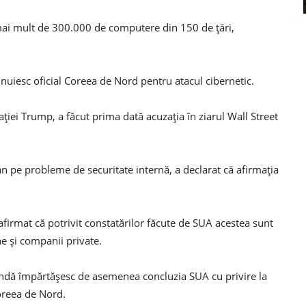
 mai mult de 300.000 de computere din 150 de țări,
nuiesc oficial Coreea de Nord pentru atacul cibernetic.
ei Trump, a făcut prima dată acuzația în ziarul Wall Street
an pe probleme de securitate internă, a declarat că afirmația
 afirmat că potrivit constatărilor făcute de SUA acestea sunt
e și companii private.
andă împărtășesc de asemenea concluzia SUA cu privire la
Coreea de Nord.