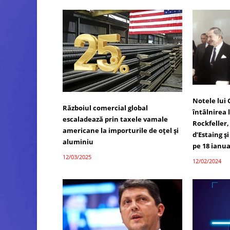
Notele lui
Războiul comercial global
întâlnirea 
escaladează prin taxele vamale
Rockfeller,
americane la importurile de oțel și
d’Estaing ș
aluminiu
pe 18 ianua
12/03/2025
12/02/2024