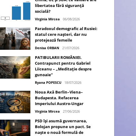
libertatea fără siguranță
socială?
Virginia Mircea
06/08/2026
Paradoxul demografic al Rusiei:
statul cere nașteri, dar nu
protejează femeile
Denisa ORBAN
21/07/2026
PATIBULARII ROMÂNIEI.
Contrapunct pentru Gabriel
Liiceanu – „Meditație despre
gunoaie”
Ryana POPESCU
18/07/2026
Noua Axă Berlin–Viena–
Budapesta. Refacerea
Imperiului Austro-Ungar
Virginia Mircea
27/06/2026
PSD își asumă guvernarea,
Bolojan propune un pact. Se
naște o nouă formulă de