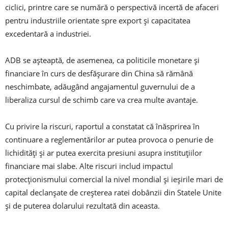
ciclici, printre care se numără o perspectivă incertă de afaceri
pentru industriile orientate spre export și capacitatea
excedentară a industriei.
ADB se așteaptă, de asemenea, ca politicile monetare și
financiare în curs de desfășurare din China să rămână
neschimbate, adăugând angajamentul guvernului de a
liberaliza cursul de schimb care va crea multe avantaje.
Cu privire la riscuri, raportul a constatat că înăsprirea în
continuare a reglementărilor ar putea provoca o penurie de
lichidități și ar putea exercita presiuni asupra instituțiilor
financiare mai slabe. Alte riscuri includ impactul
protecționismului comercial la nivel mondial și ieșirile mari de
capital declanșate de creșterea ratei dobânzii din Statele Unite
și de puterea dolarului rezultată din aceasta.