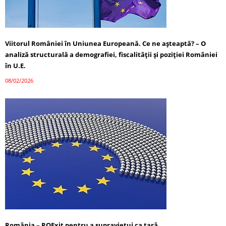
Viitorul României în Uniunea Europeană. Ce ne așteaptă? – O
analiză structurală a demografiei, fiscalității și poziției României
în U.E.
08/02/2026
România – ROExit pentru a supraviețui ca țară