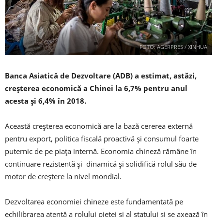
FOTO: AGERPRES / XINHUA
Banca Asiatică de Dezvoltare (ADB) a estimat, astăzi,
creșterea economică a Chinei la 6,7% pentru anul
acesta și 6,4% în 2018.
Această creșterea economică are la bază cererea externă
pentru export, politica fiscală proactivă și consumul foarte
puternic de pe piața internă. Economia chineză rămâne în
continuare rezistentă și dinamică și solidifică rolul său de
motor de creștere la nivel mondial.
Dezvoltarea economiei chineze este fundamentată pe
echilibrarea atentă a rolului pieței și al statului și se axează în