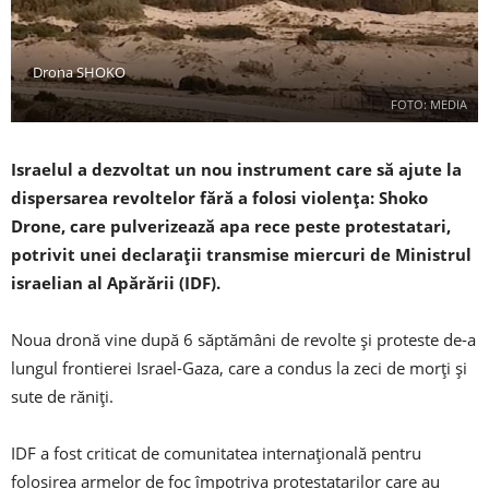
Drona SHOKO
FOTO: MEDIA
Israelul a dezvoltat un nou instrument care să ajute la
dispersarea revoltelor fără a folosi violența: Shoko
Drone, care pulverizează apa rece peste protestatari,
potrivit unei declarații transmise miercuri de Ministrul
israelian al Apărării (IDF).
Noua dronă vine după 6 săptămâni de revolte și proteste de-a
lungul frontierei Israel-Gaza, care a condus la zeci de morți și
sute de răniți.
IDF a fost criticat de comunitatea internațională pentru
folosirea armelor de foc împotriva protestatarilor care au