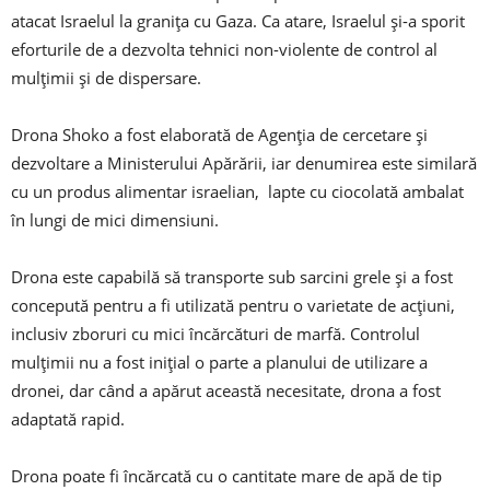
atacat Israelul la granița cu Gaza. Ca atare, Israelul și-a sporit
eforturile de a dezvolta tehnici non-violente de control al
mulțimii și de dispersare.
Drona Shoko a fost elaborată de Agenția de cercetare și
dezvoltare a Ministerului Apărării, iar denumirea este similară
cu un produs alimentar israelian, lapte cu ciocolată ambalat
în lungi de mici dimensiuni.
Drona este capabilă să transporte sub sarcini grele și a fost
concepută pentru a fi utilizată pentru o varietate de acțiuni,
inclusiv zboruri cu mici încărcături de marfă. Controlul
mulțimii nu a fost inițial o parte a planului de utilizare a
dronei, dar când a apărut această necesitate, drona a fost
adaptată rapid.
Drona poate fi încărcată cu o cantitate mare de apă de tip