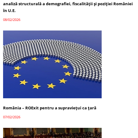
analiză structurală a demografiei, fiscalității și poziției României
în U.E.
08/02/2026
România – ROExit pentru a supraviețui ca țară
07/02/2026