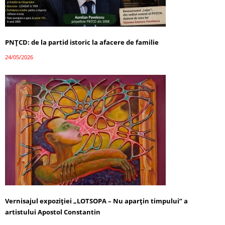
PNȚCD: de la partid istoric la afacere de familie
24/05/2026
Vernisajul expoziției „LOTSOPA – Nu aparțin timpului” a
artistului Apostol Constantin