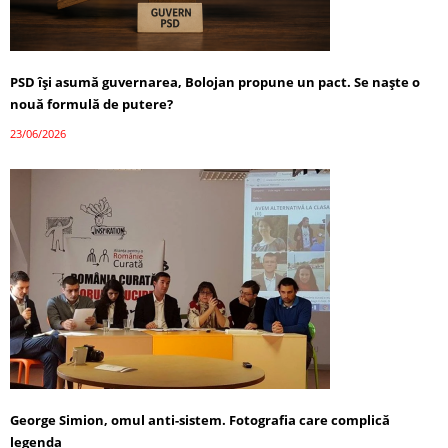
PSD își asumă guvernarea, Bolojan propune un pact. Se naște o
nouă formulă de putere?
23/06/2026
George Simion, omul anti-sistem. Fotografia care complică
legenda