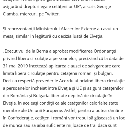
asigurând drepturi egale cetăţenilor UE”, a scris George
Ciamba, miercuri, pe Twitter.
Şi reprezentanţii Ministerului Afacerilor Externe au avut un
mesaj similar în legătură cu decizia luată de Elveţia.
„Executivul de la Berna a aprobat modificarea Ordonanţei
privind libera circulaţie a persoanelor, precizând că la data de
31 mai 2019 încetează aplicarea clauzei de salvgardare care
limita libera circulaţie pentru cetăţenii români şi bulgari.
Decizia respectă prevederile Acordului privind libera circulaţie
a persoanelor încheiat între Elveţia şi UE şi asigură cetăţenilor
din România şi Bulgaria libertate deplină de circulaţie în
Elveţia, în aceleaşi condiţii ca ale cetăţenilor celorlalte state
membre ale Uniunii Europene. Astfel, pentru a putea rămâne
în Confederaţie, cetăţenii români vor trebui să găsească un loc
de muncă sau să aibă suficiente mijloace de trai dacă sunt