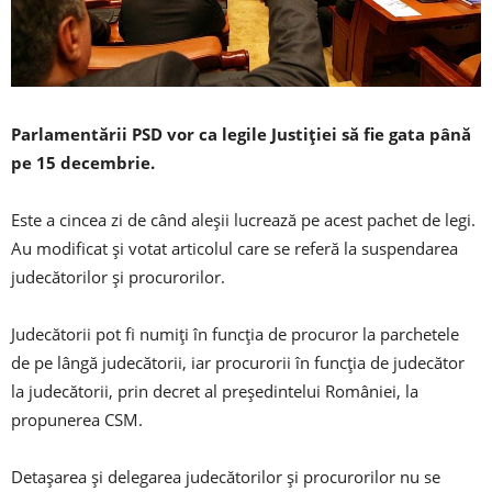
Parlamentării PSD vor ca legile Justiției să fie gata până
pe 15 decembrie.
Este a cincea zi de când aleșii lucrează pe acest pachet de legi.
Au modificat și votat articolul care se referă la suspendarea
judecătorilor și procurorilor.
Judecătorii pot fi numiți în funcția de procuror la parchetele
de pe lângă judecătorii, iar procurorii în funcția de judecător
la judecătorii, prin decret al președintelui României, la
propunerea CSM.
Detașarea și delegarea judecătorilor și procurorilor nu se