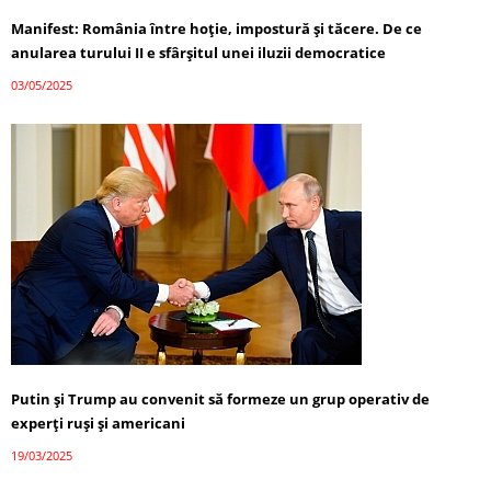
Manifest: România între hoție, impostură și tăcere. De ce
anularea turului II e sfârșitul unei iluzii democratice
03/05/2025
Putin și Trump au convenit să formeze un grup operativ de
experți ruși și americani
19/03/2025