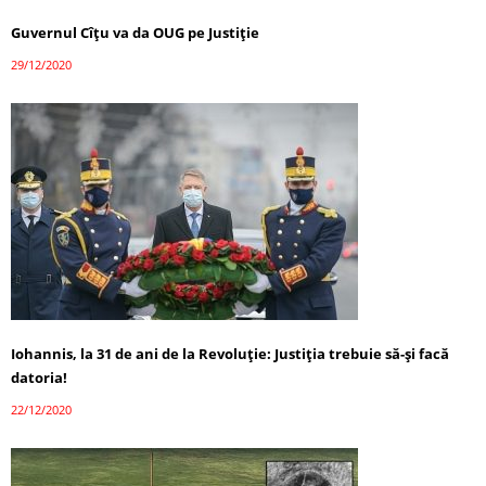
Guvernul Cîțu va da OUG pe Justiție
29/12/2020
Iohannis, la 31 de ani de la Revoluție: Justiția trebuie să-și facă
datoria!
22/12/2020