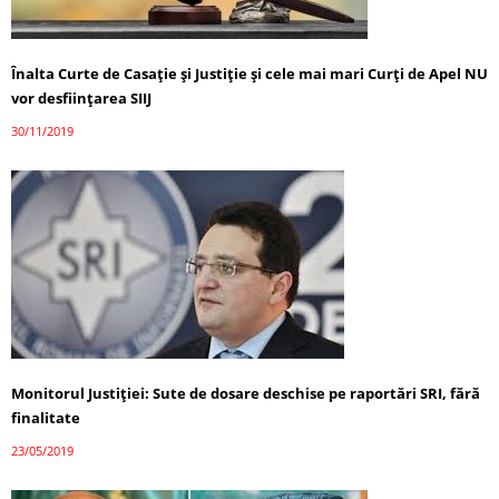
Înalta Curte de Casaţie şi Justiţie și cele mai mari Curți de Apel NU
vor desfiinţarea SIIJ
30/11/2019
Monitorul Justiţiei: Sute de dosare deschise pe raportări SRI, fără
finalitate
23/05/2019