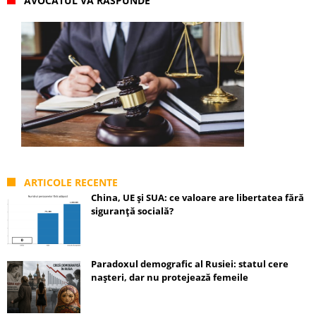
AVOCATUL VĂ RĂSPUNDE
ARTICOLE RECENTE
China, UE și SUA: ce valoare are libertatea fără
siguranță socială?
Paradoxul demografic al Rusiei: statul cere
nașteri, dar nu protejează femeile