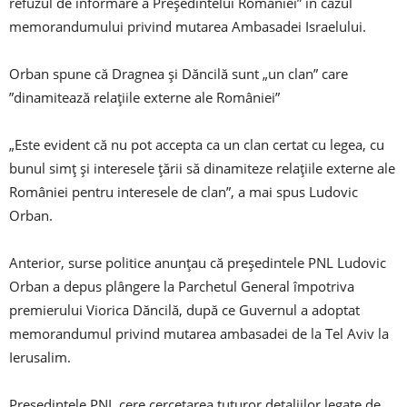
refuzul de informare a Preşedintelui României” în cazul
memorandumului privind mutarea Ambasadei Israelului.
Orban spune că Dragnea şi Dăncilă sunt „un clan” care
”dinamitează relaţiile externe ale României”
„Este evident că nu pot accepta ca un clan certat cu legea, cu
bunul simţ şi interesele ţării să dinamiteze relaţiile externe ale
României pentru interesele de clan”, a mai spus Ludovic
Orban.
Anterior, surse politice anunţau că preşedintele PNL Ludovic
Orban a depus plângere la Parchetul General împotriva
premierului Viorica Dăncilă, după ce Guvernul a adoptat
memorandumul privind mutarea ambasadei de la Tel Aviv la
Ierusalim.
Preşedintele PNL cere cercetarea tuturor detaliilor legate de