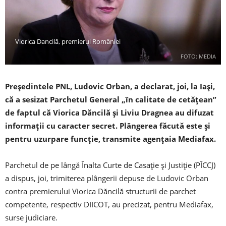
Viorica Dancilă, premierul României
FOTO: MEDIA
Preşedintele PNL, Ludovic Orban, a declarat, joi, la Iaşi,
că a sesizat Parchetul General „în calitate de cetăţean”
de faptul că Viorica Dăncilă şi Liviu Dragnea au difuzat
informaţii cu caracter secret. Plângerea făcută este şi
pentru uzurpare funcţie, transmite agențaia Mediafax.
Parchetul de pe lângă Înalta Curte de Casaţie şi Justiţie (PÎCCJ)
a dispus, joi, trimiterea plângerii depuse de Ludovic Orban
contra premierului Viorica Dăncilă structurii de parchet
competente, respectiv DIICOT, au precizat, pentru Mediafax,
surse judiciare.