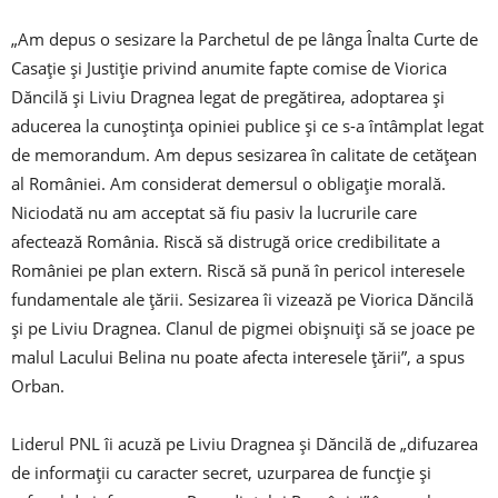
„Am depus o sesizare la Parchetul de pe lânga Înalta Curte de
Casaţie şi Justiţie privind anumite fapte comise de Viorica
Dăncilă şi Liviu Dragnea legat de pregătirea, adoptarea şi
aducerea la cunoştinţa opiniei publice şi ce s-a întâmplat legat
de memorandum. Am depus sesizarea în calitate de cetăţean
al României. Am considerat demersul o obligaţie morală.
Niciodată nu am acceptat să fiu pasiv la lucrurile care
afectează România. Riscă să distrugă orice credibilitate a
României pe plan extern. Riscă să pună în pericol interesele
fundamentale ale ţării. Sesizarea îi vizează pe Viorica Dăncilă
şi pe Liviu Dragnea. Clanul de pigmei obişnuiţi să se joace pe
malul Lacului Belina nu poate afecta interesele ţării”, a spus
Orban.
Liderul PNL îi acuză pe Liviu Dragnea şi Dăncilă de „difuzarea
de informaţii cu caracter secret, uzurparea de funcţie şi