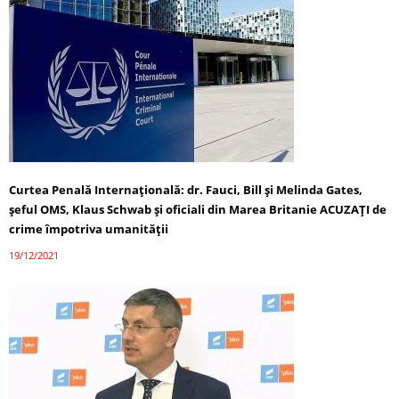
Curtea Penală Internațională: dr. Fauci, Bill și Melinda Gates,
șeful OMS, Klaus Schwab și oficiali din Marea Britanie ACUZAȚI de
crime împotriva umanității
19/12/2021