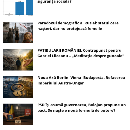
siguranță socială?
Paradoxul demografic al Rusiei: statul cere
nașteri, dar nu protejează femeile
PATIBULARII ROMÂNIEI. Contrapunct pentru
Gabriel Liiceanu – „Meditație despre gunoaie”
Noua Axă Berlin–Viena–Budapesta. Refacerea
Imperiului Austro-Ungar
PSD își asumă guvernarea, Bolojan propune un
pact. Se naște o nouă formulă de putere?