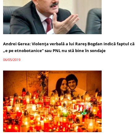
Andrei Gerea: Violența verbală a lui Rareş Bogdan indică faptul că
„e pe etnobotanice” sau PNL nu stă bine în sondaje
06/05/2019