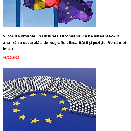
Viitorul României în Uniunea Europeană. Ce ne așteaptă? – O
analiză structurală a demografiei, fiscalității și poziției României
în U.E.
08/02/2026