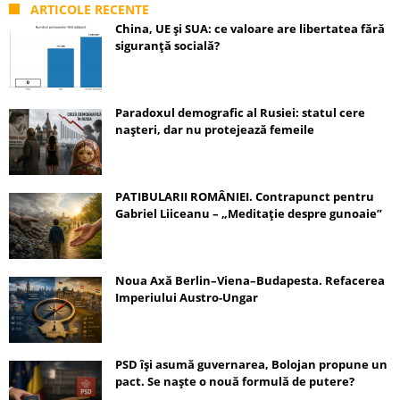
ARTICOLE RECENTE
China, UE și SUA: ce valoare are libertatea fără
siguranță socială?
Paradoxul demografic al Rusiei: statul cere
nașteri, dar nu protejează femeile
PATIBULARII ROMÂNIEI. Contrapunct pentru
Gabriel Liiceanu – „Meditație despre gunoaie”
Noua Axă Berlin–Viena–Budapesta. Refacerea
Imperiului Austro-Ungar
PSD își asumă guvernarea, Bolojan propune un
pact. Se naște o nouă formulă de putere?