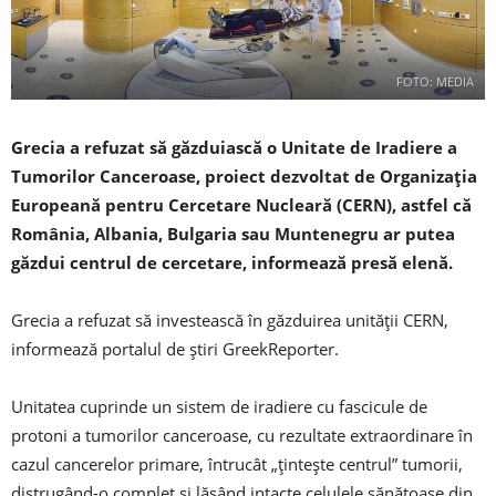
FOTO: MEDIA
Grecia a refuzat să găzduiască o Unitate de Iradiere a
Tumorilor Canceroase, proiect dezvoltat de Organizaţia
Europeană pentru Cercetare Nucleară (CERN), astfel că
România, Albania, Bulgaria sau Muntenegru ar putea
găzdui centrul de cercetare, informează presă elenă.
Grecia a refuzat să investească în găzduirea unităţii CERN,
informează portalul de ştiri GreekReporter.
Unitatea cuprinde un sistem de iradiere cu fascicule de
protoni a tumorilor canceroase, cu rezultate extraordinare în
cazul cancerelor primare, întrucât „ţinteşte centrul” tumorii,
distrugând-o complet şi lăsând intacte celulele sănătoase din