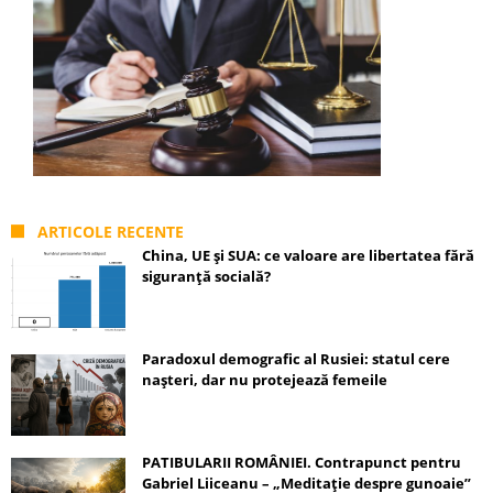
ARTICOLE RECENTE
China, UE și SUA: ce valoare are libertatea fără
siguranță socială?
Paradoxul demografic al Rusiei: statul cere
nașteri, dar nu protejează femeile
PATIBULARII ROMÂNIEI. Contrapunct pentru
Gabriel Liiceanu – „Meditație despre gunoaie”