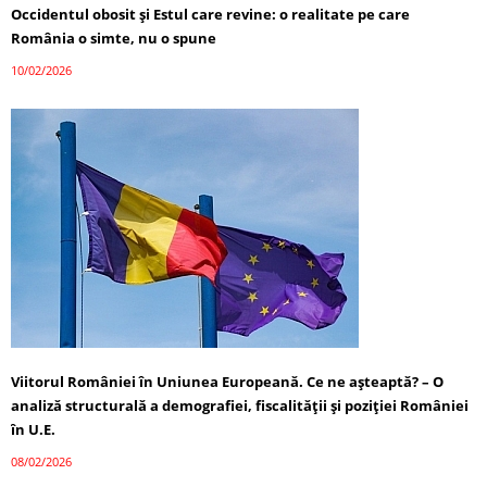
Occidentul obosit și Estul care revine: o realitate pe care
România o simte, nu o spune
10/02/2026
Viitorul României în Uniunea Europeană. Ce ne așteaptă? – O
analiză structurală a demografiei, fiscalității și poziției României
în U.E.
08/02/2026