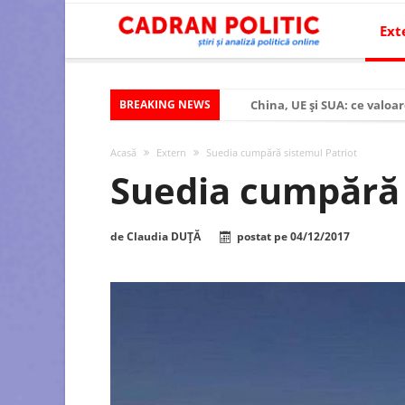
Ext
BREAKING NEWS
China, UE și SUA: ce valoar
Criza politică prelungită ș
Acasă
Extern
Suedia cumpără sistemul Patriot
Modelul economic al SUA:
Suedia cumpără 
Modelul economic al Chinei
Modelul economic al Rusiei
de
Claudia DUȚĂ
postat pe
04/12/2017
Occidentul obosit și Estul
Viitorul României în Uniun
România – ROExit pentru a
Controlul minții prin nan
Huawei dezvoltă un nou ci