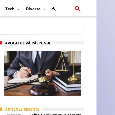
Tech
Diverse
AVOCATUL VĂ RĂSPUNDE
scalității și poziției României în U.E.
ARTICOLE RECENTE
China, UE și SUA: ce valoare are