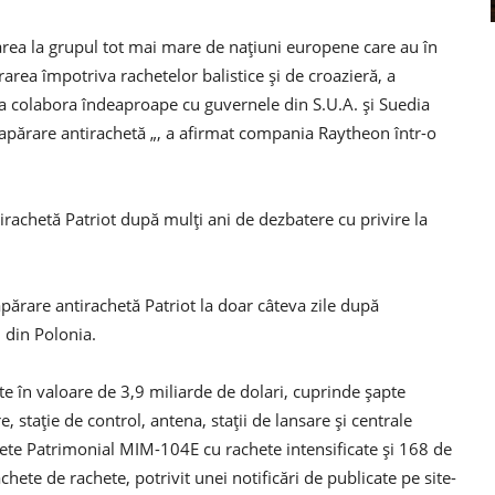
ea la grupul tot mai mare de națiuni europene care au în
rarea împotriva rachetelor balistice și de croazieră, a
a colabora îndeaproape cu guvernele din S.U.A. și Suedia
e apărare antirachetă „, a afirmat compania Raytheon într-o
tirachetă Patriot după mulți ani de dezbatere cu privire la
ărare antirachetă Patriot la doar câteva zile după
 din Polonia.
e în valoare de 3,9 miliarde de dolari, cuprinde șapte
, stație de control, antena, stații de lansare și centrale
ete Patrimonial MIM-104E cu rachete intensificate și 168 de
hete de rachete, potrivit unei notificări de publicate pe site-