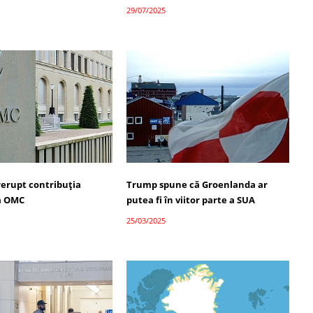
29/07/2025
rerupt contribuția
Trump spune că Groenlanda ar
la OMC
putea fi în viitor parte a SUA
25/03/2025