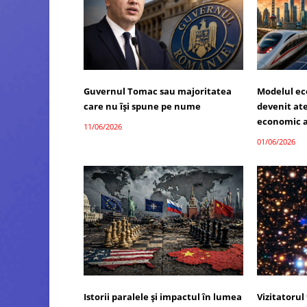
Guvernul Tomac sau majoritatea
Modelul ec
care nu își spune pe nume
devenit atel
economic a
11/06/2026
01/06/2026
Istorii paralele și impactul în lumea
Vizitatorul