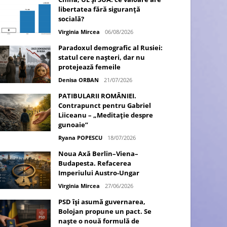
libertatea fără siguranță
socială?
Virginia Mircea
06/08/2026
Paradoxul demografic al Rusiei:
statul cere nașteri, dar nu
protejează femeile
Denisa ORBAN
21/07/2026
PATIBULARII ROMÂNIEI.
Contrapunct pentru Gabriel
Liiceanu – „Meditație despre
gunoaie”
Ryana POPESCU
18/07/2026
Noua Axă Berlin–Viena–
Budapesta. Refacerea
Imperiului Austro-Ungar
Virginia Mircea
27/06/2026
PSD își asumă guvernarea,
Bolojan propune un pact. Se
naște o nouă formulă de