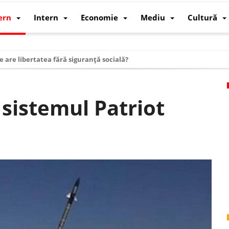
ern
Intern
Economie
Mediu
Cultură
e are libertatea fără siguranță socială?
i mizele din spatele interimatului
 cum au devenit cea mai mare economie a lumii
sistemul Patriot
: cum a devenit atelierul lumii și rivalul economic al SUA
: de ce rezistă?
 care revine: o realitate pe care România o simte, nu o spune
ea Europeană. Ce ne așteaptă? – O analiză structurală a demografiei, fi
 supraviețui ca țară
oparticule
p AI pentru a înlocui Nvidia