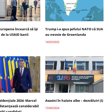
europene încearcă să își
Trump i-a spus șefului NATO că SUA
 de la USAID banii
au nevoie de Groenlanda
i
14/03/2025
zidențiale 2024: Marcel
Asasini în halate albe – dezvăluiri (I)
distanțează considerabil
13/04/2024
lalți candidați