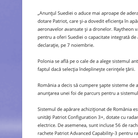
„Anunțul Suediei o aduce mai aproape de aderar
dotare Patriot, care și-a dovedit eficiența în apă
aeronavelor avansate și a dronelor. Raytheon v
pentru a oferi Suediei o capacitate integrată d
declarație, pe 7 noiembrie.
Polonia se află pe o cale de a alege sistemul an
faptul dacă selecția îndeplinește cerințele țării.
România a decis să cumpere șapte sisteme de ap
anunțarea unei foi de parcurs pentru a sistemul
Sistemul de apărare achiziționat de România est
unități Patriot Configuration 3+, dotate cu radare
electrice. De asemenea, sunt incluse 56 de rach
rachete Patriot Advanced Capability-3 pentru rac