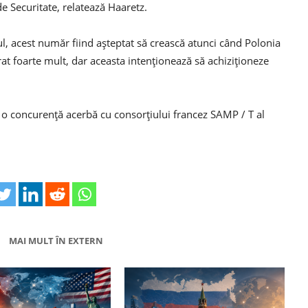
e Securitate, relatează Haaretz.
ul, acest număr fiind așteptat să crească atunci când Polonia
urat foarte mult, dar aceasta intenționează să achiziționeze
 o concurență acerbă cu consorțiului francez SAMP / T al
MAI MULT ÎN EXTERN