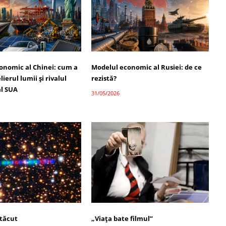
onomic al Chinei: cum a
Modelul economic al Rusiei: de ce
ierul lumii și rivalul
rezistă?
l SUA
31/05/2026
 tăcut
„Viața bate filmul”