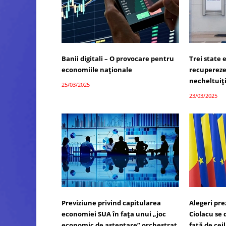
Banii digitali – O provocare pentru
Trei state 
economiile naționale
recupereze
necheltuiț
25/03/2025
23/03/2025
Previziune privind capitularea
Alegeri pre
economiei SUA în fața unui „joc
Ciolacu se 
economic de așteptare” orchestrat
față de cei