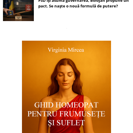
PSD își asumă guvernarea, Bolojan propune un
pact. Se naște o nouă formulă de putere?