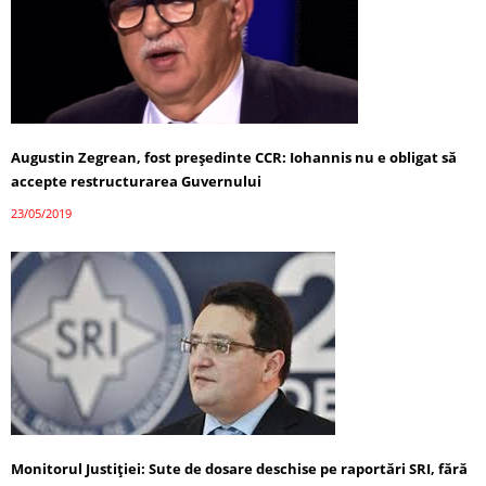
Augustin Zegrean, fost preşedinte CCR: Iohannis nu e obligat să
accepte restructurarea Guvernului
23/05/2019
Monitorul Justiţiei: Sute de dosare deschise pe raportări SRI, fără