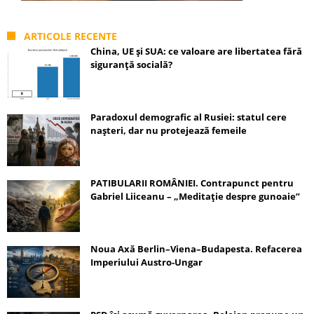
ARTICOLE RECENTE
China, UE și SUA: ce valoare are libertatea fără
siguranță socială?
Paradoxul demografic al Rusiei: statul cere
nașteri, dar nu protejează femeile
PATIBULARII ROMÂNIEI. Contrapunct pentru
Gabriel Liiceanu – „Meditație despre gunoaie”
Noua Axă Berlin–Viena–Budapesta. Refacerea
Imperiului Austro-Ungar