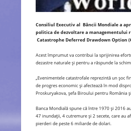
Consiliul Executiv al Băncii Mondiale a a
politica de dezvoltare a managementului ri
Catastrophe Deferred Drawdown Option (
Acest împrumut va contribui la sprijinirea efort
dezastre naturale și pentru a răspunde la schimbăr
„Evenimentele catastrofale reprezintă un șoc fi
de progres economic și afectează în mod disprop
Proskuryakova, șefa Biroului pentru România și
Banca Mondială spune că între 1970 și 2016 au f
47 inundații, 4 cutremure și 2 secete, care au 
pierderi de peste 6 miliarde de dolari.