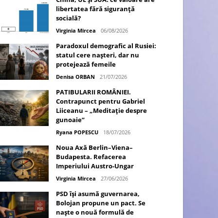
libertatea fără siguranță
socială?
Virginia Mircea
06/08/2026
Paradoxul demografic al Rusiei:
statul cere nașteri, dar nu
protejează femeile
Denisa ORBAN
21/07/2026
PATIBULARII ROMÂNIEI.
Contrapunct pentru Gabriel
Liiceanu – „Meditație despre
gunoaie”
Ryana POPESCU
18/07/2026
Noua Axă Berlin–Viena–
Budapesta. Refacerea
Imperiului Austro-Ungar
Virginia Mircea
27/06/2026
PSD își asumă guvernarea,
Bolojan propune un pact. Se
naște o nouă formulă de