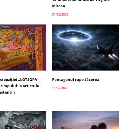
Mircea
31/05/2026
 expoziției „LOTSOPA –
Pentagonul rupe tăcerea
timpului” a artistului
11/05/2026
nstantin