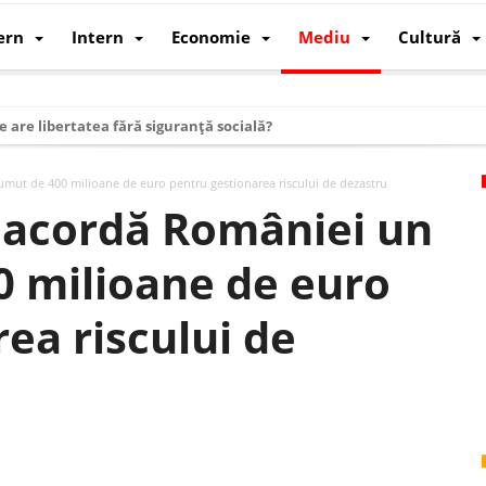
ern
Intern
Economie
Mediu
Cultură
e are libertatea fără siguranță socială?
i mizele din spatele interimatului
ut de 400 milioane de euro pentru gestionarea riscului de dezastru
 cum au devenit cea mai mare economie a lumii
 acordă României un
: cum a devenit atelierul lumii și rivalul economic al SUA
 milioane de euro
: de ce rezistă?
 care revine: o realitate pe care România o simte, nu o spune
ea riscului de
ea Europeană. Ce ne așteaptă? – O analiză structurală a demografiei, fi
 supraviețui ca țară
oparticule
p AI pentru a înlocui Nvidia