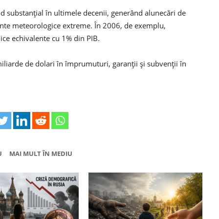
d substanțial în ultimele decenii, generând alunecări de
mente meteorologice extreme. În 2006, de exemplu,
ce echivalente cu 1% din PIB.
liarde de dolari în împrumuturi, garanții și subvenții în
U
MAI MULT ÎN MEDIU