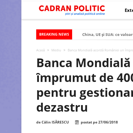
Ext
BREAKING NEWS
China, UE și SUA: ce valoar
Criza politică prelungită ș
Acasă
Mediu
Banca Mondială acordă României un împrum
Modelul economic al SUA:
Banca Mondială
Modelul economic al Chinei
împrumut de 400
Modelul economic al Rusiei
Occidentul obosit și Estul
pentru gestionar
Viitorul României în Uniun
dezastru
România – ROExit pentru a
Controlul minții prin nan
de
Călin ISĂRESCU
postat pe
27/06/2018
Huawei dezvoltă un nou ci