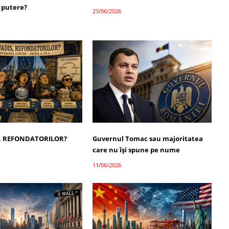
 putere?
23/06/2026
, REFONDATORILOR?
Guvernul Tomac sau majoritatea
care nu își spune pe nume
11/06/2026