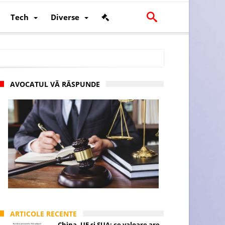
Tech
Diverse
AVOCATUL VĂ RĂSPUNDE
scalității și poziției României în U.E.
ARTICOLE RECENTE
China, UE și SUA: ce valoare are