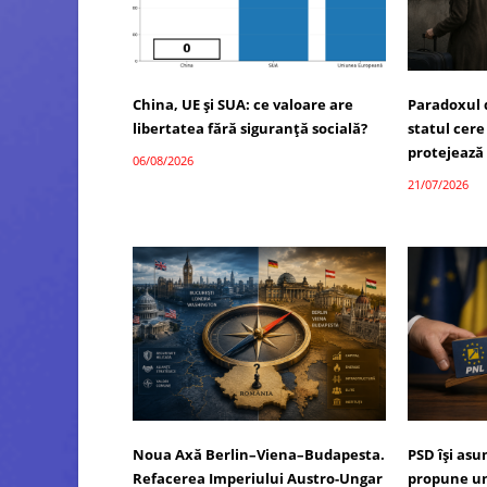
China, UE și SUA: ce valoare are
Paradoxul 
libertatea fără siguranță socială?
statul cere
protejează
06/08/2026
21/07/2026
Noua Axă Berlin–Viena–Budapesta.
PSD își as
Refacerea Imperiului Austro-Ungar
propune un