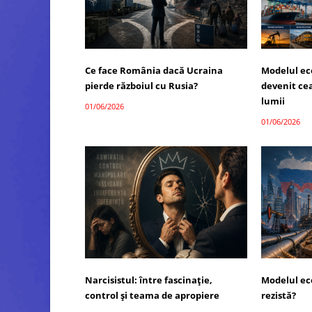
Ce face România dacă Ucraina
Modelul ec
pierde războiul cu Rusia?
devenit ce
lumii
01/06/2026
01/06/2026
Narcisistul: între fascinație,
Modelul ec
control și teama de apropiere
rezistă?