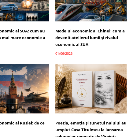
onomic al SUA: cum au
Modelul economic al Chinei: cum a
a mai mare economie a
devenit atelierul lumii și rivalul
economic al SUA
01/06/2026
onomic al Rusiei: de ce
Poezia, emoția și sunetul naiului au
umplut Casa Titulescu la lansarea
volumelor semnate de Virginia