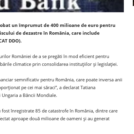
probat un împrumut de 400 milioane de euro pentru
scului de dezastre în România, care include
CAT DDO).
urilor României de a se pregăti în mod eficient pentru
ile climatice prin consolidarea instituțiilor și legislației.
nanciar semnificativ pentru România, care poate inversa anii
orționat pe cei mai săraci”, a declarat Tatiana
 Ungaria a Băncii Mondiale.
ost înregistrate 85 de catastrofe în România, dintre care
afectat aproape două milioane de oameni și au generat