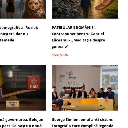
demografic al Rusiei:
PATIBULARII ROMÂNIEI.
 nașteri, dar nu
Contrapunct pentru Gabriel
 femeile
Liiceanu – „Meditație despre
gunoaie”
18/07/2026
umă guvernarea, Bolojan
George Simion, omul anti-sistem.
 pact. Se naște o nouă
Fotografia care complică legenda