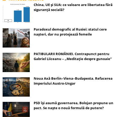
China, UE și SUA: ce valoare are libertatea fără
siguranță socială?
Paradoxul demografic al Rusiei: statul cere
nașteri, dar nu protejează femeile
PATIBULARII ROMÂNIEI. Contrapunct pentru
Gabriel Liiceanu – „Meditație despre gunoaie”
Noua Axă Berlin–Viena–Budapesta. Refacerea
Imperiului Austro-Ungar
PSD își asumă guvernarea, Bolojan propune un
pact. Se naște o nouă formulă de putere?