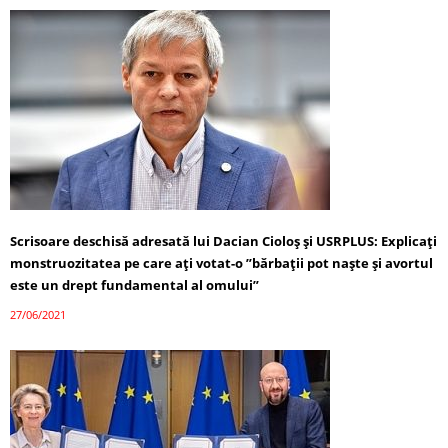
Scrisoare deschisă adresată lui Dacian Cioloș și USRPLUS: Explicați
monstruozitatea pe care ați votat-o ”bărbații pot naște și avortul
este un drept fundamental al omului”
27/06/2021