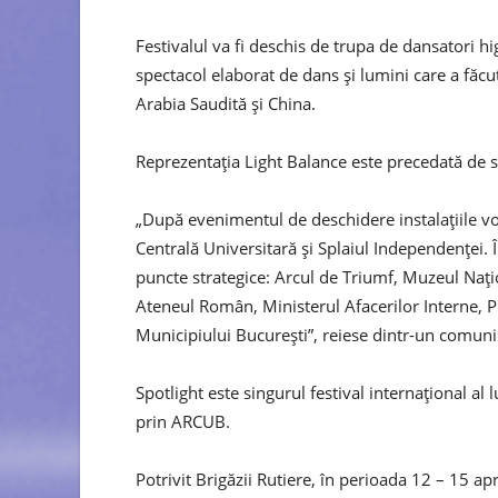
Festivalul va fi deschis de trupa de dansatori h
spectacol elaborat de dans şi lumini care a făc
Arabia Saudită şi China.
Reprezentaţia Light Balance este precedată de s
„După evenimentul de deschidere instalaţiile vor
Centrală Universitară şi Splaiul Independenţei. 
puncte strategice: Arcul de Triumf, Muzeul Naţio
Ateneul Român, Ministerul Afacerilor Interne, Pi
Municipiului Bucureşti”, reiese dintr-un comun
Spotlight este singurul festival internaţional al 
prin ARCUB.
Potrivit Brigăzii Rutiere, în perioada 12 – 15 apri