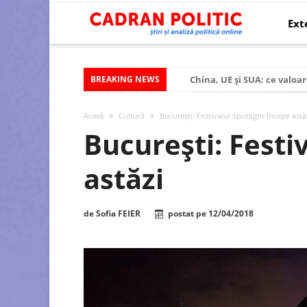
Ext
BREAKING NEWS
China, UE și SUA: ce valoar
Criza politică prelungită ș
Acasă
Cultură
București: Festivalul Spotlight începe astă
Modelul economic al SUA:
București: Festi
Modelul economic al Chinei
astăzi
Modelul economic al Rusiei
Occidentul obosit și Estul
de
Sofia FEIER
postat pe
12/04/2018
Viitorul României în Uniun
România – ROExit pentru a
Controlul minții prin nan
Huawei dezvoltă un nou ci