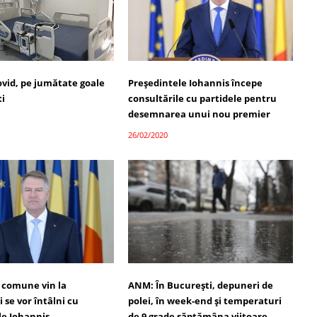
ovid, pe jumătate goale
Președintele Iohannis începe
ti
consultările cu partidele pentru
desemnarea unui nou premier
26/02/2020
e comune vin la
ANM: În București, depuneri de
i se vor întâlni cu
polei, în week-end și temperaturi
le Iohannis
de 9 grade săptămâna viitoare