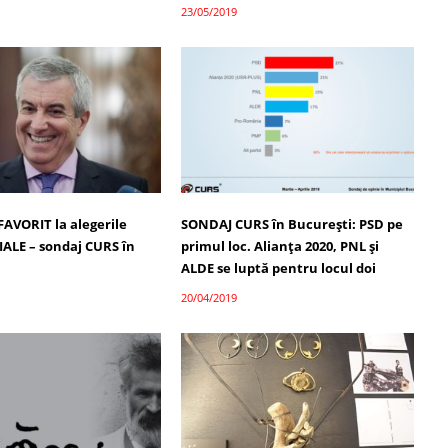
23/05/2019
FAVORIT la alegerile
SONDAJ CURS în București: PSD pe
ALE – sondaj CURS în
primul loc. Alianța 2020, PNL și
ALDE se luptă pentru locul doi
20/04/2019