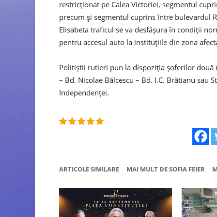
restricţionat pe Calea Victoriei, segmentul cupri
precum şi segmentul cuprins între bulevardul Re
Elisabeta traficul se va desfăşura în condiţii no
pentru accesul auto la instituţiile din zona afect
Politiştii rutieri pun la dispoziţia şoferilor d
– Bd. Nicolae Bălcescu – Bd. I.C. Brătianu sau Str
Independenţei.
ARTICOLE SIMILARE
MAI MULT DE SOFIA FEIER
M