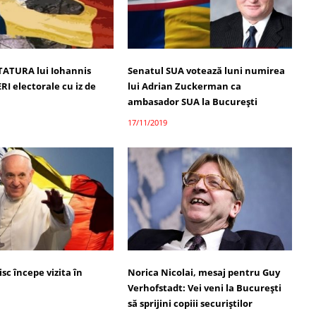
TATURA lui Iohannis
Senatul SUA votează luni numirea
I electorale cu iz de
lui Adrian Zuckerman ca
ambasador SUA la București
17/11/2019
sc începe vizita în
Norica Nicolai, mesaj pentru Guy
Verhofstadt: Vei veni la Bucureşti
să sprijini copiii securiştilor