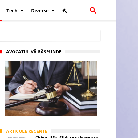
Tech
Diverse
AVOCATUL VĂ RĂSPUNDE
scalității și poziției României în U.E.
ARTICOLE RECENTE
China, UE și SUA: ce valoare are