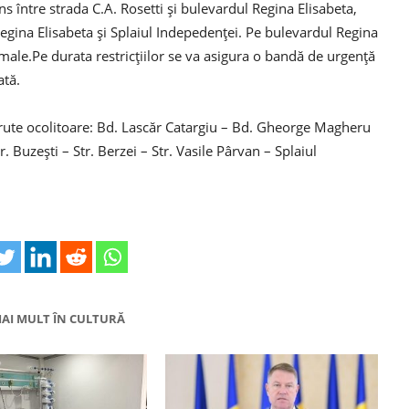
ns între strada C.A. Rosetti şi bulevardul Regina Elisabeta,
gina Elisabeta şi Splaiul Indepedenţei. Pe bulevardul Regina
rmale.Pe durata restricţiilor se va asigura o bandă de urgenţă
ată.
ouă rute ocolitoare: Bd. Lascăr Catargiu – Bd. Gheorge Magheru
. Buzeşti – Str. Berzei – Str. Vasile Pârvan – Splaiul
AI MULT ÎN CULTURĂ