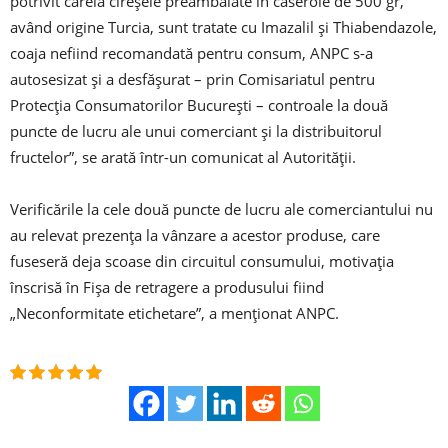
potrivit căreia cireşele preambalate în caserole de 500 gr,
având origine Turcia, sunt tratate cu Imazalil şi Thiabendazole,
coaja nefiind recomandată pentru consum, ANPC s-a
autosesizat şi a desfăşurat – prin Comisariatul pentru
Protecţia Consumatorilor Bucureşti – controale la două
puncte de lucru ale unui comerciant şi la distribuitorul
fructelor”, se arată într-un comunicat al Autorităţii.
Verificările la cele două puncte de lucru ale comerciantului nu
au relevat prezenţa la vânzare a acestor produse, care
fuseseră deja scoase din circuitul consumului, motivaţia
înscrisă în Fişa de retragere a produsului fiind
„Neconformitate etichetare”, a menţionat ANPC.