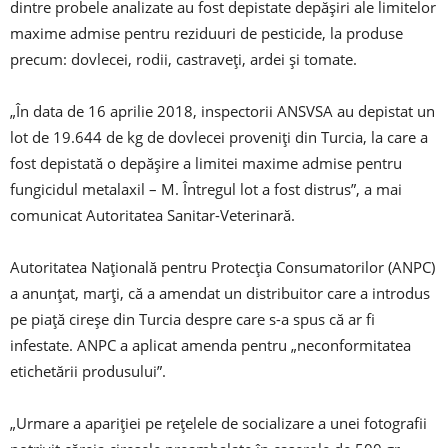
dintre probele analizate au fost depistate depăşiri ale limitelor
maxime admise pentru reziduuri de pesticide, la produse
precum: dovlecei, rodii, castraveţi, ardei şi tomate.
„În data de 16 aprilie 2018, inspectorii ANSVSA au depistat un
lot de 19.644 de kg de dovlecei proveniţi din Turcia, la care a
fost depistată o depăşire a limitei maxime admise pentru
fungicidul metalaxil – M. Întregul lot a fost distrus”, a mai
comunicat Autoritatea Sanitar-Veterinară.
Autoritatea Naţională pentru Protecţia Consumatorilor (ANPC)
a anunţat, marţi, că a amendat un distribuitor care a introdus
pe piaţă cireşe din Turcia despre care s-a spus că ar fi
infestate. ANPC a aplicat amenda pentru „neconformitatea
etichetării produsului”.
„Urmare a apariţiei pe reţelele de socializare a unei fotografii