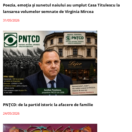
Poezia, emoția și sunetul naiului au umplut Casa Titulescu la
lansarea volumelor semnate de Virginia Mircea
31/05/2026
PNȚCD: de la partid istoric la afacere de familie
24/05/2026