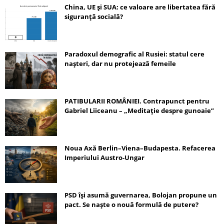
China, UE și SUA: ce valoare are libertatea fără
siguranță socială?
Paradoxul demografic al Rusiei: statul cere
nașteri, dar nu protejează femeile
PATIBULARII ROMÂNIEI. Contrapunct pentru
Gabriel Liiceanu – „Meditație despre gunoaie”
Noua Axă Berlin–Viena–Budapesta. Refacerea
Imperiului Austro-Ungar
PSD își asumă guvernarea, Bolojan propune un
pact. Se naște o nouă formulă de putere?