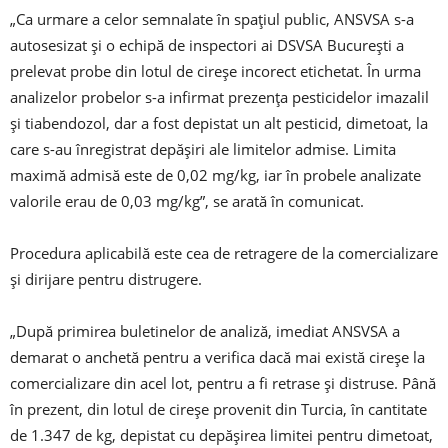
„Ca urmare a celor semnalate în spaţiul public, ANSVSA s-a
autosesizat şi o echipă de inspectori ai DSVSA Bucureşti a
prelevat probe din lotul de cireşe incorect etichetat. În urma
analizelor probelor s-a infirmat prezenţa pesticidelor imazalil
şi tiabendozol, dar a fost depistat un alt pesticid, dimetoat, la
care s-au înregistrat depăşiri ale limitelor admise. Limita
maximă admisă este de 0,02 mg/kg, iar în probele analizate
valorile erau de 0,03 mg/kg”, se arată în comunicat.
Procedura aplicabilă este cea de retragere de la comercializare
şi dirijare pentru distrugere.
„După primirea buletinelor de analiză, imediat ANSVSA a
demarat o anchetă pentru a verifica dacă mai există cireşe la
comercializare din acel lot, pentru a fi retrase şi distruse. Până
în prezent, din lotul de cireşe provenit din Turcia, în cantitate
de 1.347 de kg, depistat cu depăşirea limitei pentru dimetoat,