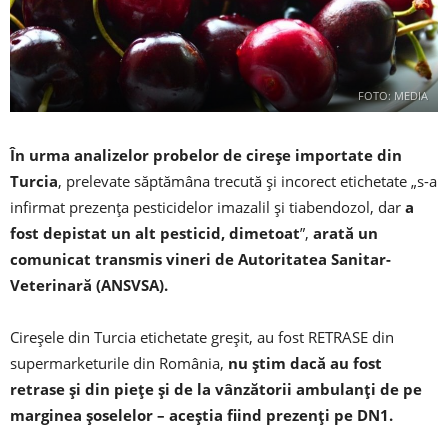
FOTO: MEDIA
În urma analizelor probelor de cireşe importate din
Turcia
, prelevate săptămâna trecută şi incorect etichetate „s-a
infirmat prezenţa pesticidelor imazalil şi tiabendozol, dar
a
fost depistat un alt pesticid, dimetoat
”,
arată un
comunicat transmis vineri de Autoritatea Sanitar-
Veterinară (ANSVSA).
Cireşele din Turcia etichetate greşit, au fost RETRASE din
supermarketurile din România,
nu știm dacă au fost
retrase și din piețe și de la vânzătorii ambulanți de pe
marginea șoselelor – aceștia fiind prezenți pe DN1.