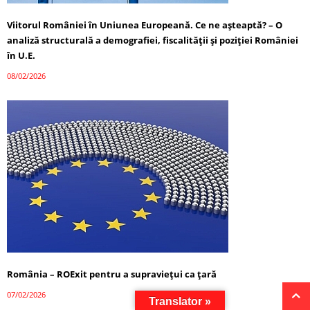
Viitorul României în Uniunea Europeană. Ce ne așteaptă? – O
analiză structurală a demografiei, fiscalității și poziției României
în U.E.
08/02/2026
România – ROExit pentru a supraviețui ca țară
07/02/2026
Translator »