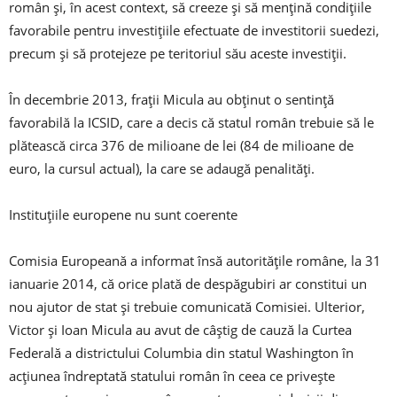
român şi, în acest context, să creeze şi să menţină condiţiile
favorabile pentru investiţiile efectuate de investitorii suedezi,
precum şi să protejeze pe teritoriul său aceste investiţii.
În decembrie 2013, fraţii Micula au obţinut o sentinţă
favorabilă la ICSID, care a decis că statul român trebuie să le
plătească circa 376 de milioane de lei (84 de milioane de
euro, la cursul actual), la care se adaugă penalităţi.
Instituțiile europene nu sunt coerente
Comisia Europeană a informat însă autorităţile române, la 31
ianuarie 2014, că orice plată de despăgubiri ar constitui un
nou ajutor de stat şi trebuie comunicată Comisiei. Ulterior,
Victor și Ioan Micula au avut de câștig de cauză la Curtea
Federală a districtului Columbia din statul Washington în
acțiunea îndreptată statului român în ceea ce privește