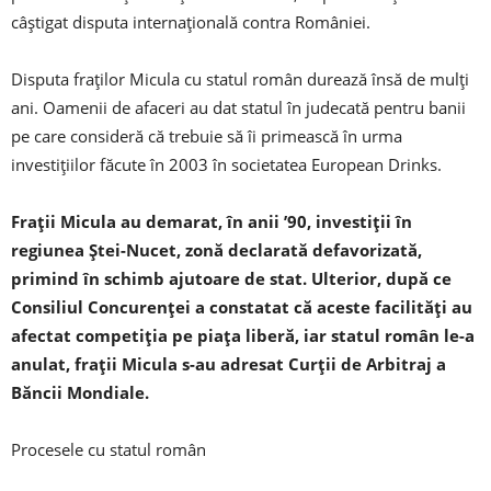
câștigat disputa internațională contra României.
Disputa fraților Micula cu statul român durează însă de mulți
ani. Oamenii de afaceri au dat statul în judecată pentru banii
pe care consideră că trebuie să îi primească în urma
investiţiilor făcute în 2003 în societatea European Drinks.
Fraţii Micula au demarat, în anii ’90, investiţii în
regiunea Ştei-Nucet, zonă declarată defavorizată,
primind în schimb ajutoare de stat. Ulterior, după ce
Consiliul Concurenţei a constatat că aceste facilităţi au
afectat competiţia pe piaţa liberă, iar statul român le-a
anulat, fraţii Micula s-au adresat Curţii de Arbitraj a
Băncii Mondiale.
Procesele cu statul român