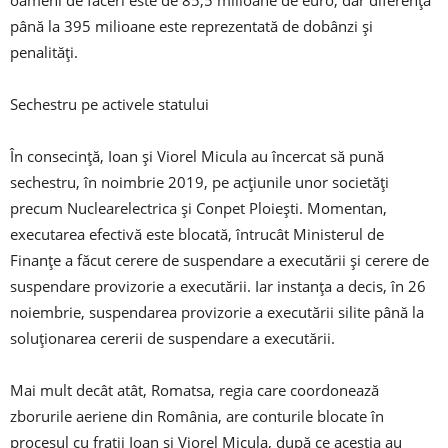
oameni de faceri este de 85,5 milioane de euro, dar diferența
până la 395 milioane este reprezentată de dobânzi și
penalități.
Sechestru pe activele statului
În consecință, Ioan și Viorel Micula au încercat să pună
sechestru, în noimbrie 2019, pe acțiunile unor societăți
precum Nuclearelectrica și Conpet Ploiești. Momentan,
executarea efectivă este blocată, întrucât Ministerul de
Finanțe a făcut cerere de suspendare a executării și cerere de
suspendare provizorie a executării. Iar instanța a decis, în 26
noiembrie, suspendarea provizorie a executării silite până la
soluţionarea cererii de suspendare a executării.
Mai mult decât atât, Romatsa, regia care coordonează
zborurile aeriene din România, are conturile blocate în
procesul cu frații Ioan și Viorel Micula, după ce aceștia au