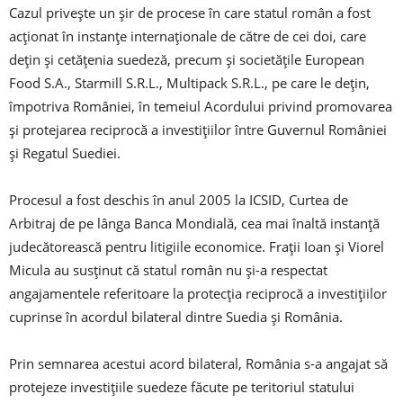
Cazul priveşte un şir de procese în care statul român a fost
acţionat în instanţe internaţionale de către de cei doi, care
dețin și cetățenia suedeză, precum şi societăţile European
Food S.A., Starmill S.R.L., Multipack S.R.L., pe care le dețin,
împotriva României, în temeiul Acordului privind promovarea
şi protejarea reciprocă a investiţiilor între Guvernul României
şi Regatul Suediei.
Procesul a fost deschis în anul 2005 la ICSID, Curtea de
Arbitraj de pe lânga Banca Mondială, cea mai înaltă instanţă
judecătorească pentru litigiile economice. Fraţii Ioan şi Viorel
Micula au susţinut că statul român nu şi-a respectat
angajamentele referitoare la protecţia reciprocă a investiţiilor
cuprinse în acordul bilateral dintre Suedia şi România.
Prin semnarea acestui acord bilateral, România s-a angajat să
protejeze investiţiile suedeze făcute pe teritoriul statului