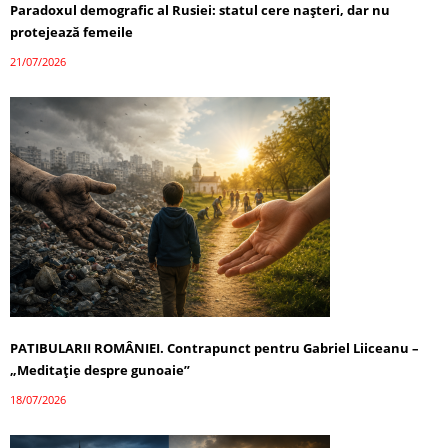
Paradoxul demografic al Rusiei: statul cere nașteri, dar nu
protejează femeile
21/07/2026
PATIBULARII ROMÂNIEI. Contrapunct pentru Gabriel Liiceanu –
„Meditație despre gunoaie”
18/07/2026