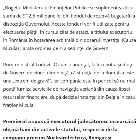
„Bugetul Ministerului Finanţelor Publice se suplimentează cu
suma de 912,5 milioane lei din Fondul de rezervă bugetară la
dispoziţia Guvernului. Aceste fonduri vor fi utilizate pentru
efectuarea plăţii, în cursul zilei de astăzi, a titlului executoriu
în România în hotărârea arbitrală din dosarul Investiţii. (Cauza
Micula)”, arată ordinea de zi a şedinţei de Guvern.
Prim-ministrul Ludovic Orban a anunţat, la începutul şedinţei
de Guvern de vineri dimineaţă, că situaţia de la Romatsa este
una „extrem de gravă”, iar compania este în pericol să nu mai
poată furniza serviciile de navigaţie aeriană din cauza lipsei
resurselor financiare, după decizia instanţei din Belgia în cazul
fraţilor Micula.
Premierul a spus că executorul judecătoresc încearcă să
obţină bani din activele statului, respectiv de la
companii precum Nuclearelectrica, Romgaz şi