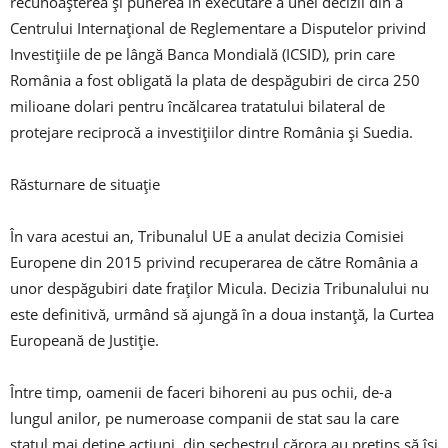
recunoașterea și punerea în executare a unei decizii din a
Centrului Internațional de Reglementare a Disputelor privind
Investițiile de pe lângă Banca Mondială (ICSID), prin care
România a fost obligată la plata de despăgubiri de circa 250
milioane dolari pentru încălcarea tratatului bilateral de
protejare reciprocă a investițiilor dintre România și Suedia.
Răsturnare de situație
În vara acestui an, Tribunalul UE a anulat decizia Comisiei
Europene din 2015 privind recuperarea de către România a
unor despăgubiri date fraţilor Micula. Decizia Tribunalului nu
este definitivă, urmând să ajungă în a doua instanţă, la Curtea
Europeană de Justiţie.
Între timp, oamenii de faceri bihoreni au pus ochii, de-a
lungul anilor, pe numeroase companii de stat sau la care
statul mai deține acțiuni, din sechestrul cărora au pretins să își