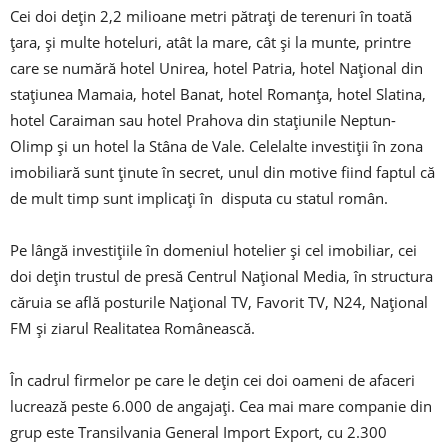
Cei doi dețin 2,2 milioane metri pătrați de terenuri în toată
țara, și multe hoteluri, atât la mare, cât și la munte, printre
care se numără hotel Unirea, hotel Patria, hotel Național din
stațiunea Mamaia, hotel Banat, hotel Romanța, hotel Slatina,
hotel Caraiman sau hotel Prahova din stațiunile Neptun-
Olimp și un hotel la Stâna de Vale. Celelalte investiții în zona
imobiliară sunt ținute în secret, unul din motive fiind faptul că
de mult timp sunt implicați în disputa cu statul român.
Pe lângă investițiile în domeniul hotelier și cel imobiliar, cei
doi dețin trustul de presă Centrul Național Media, în structura
căruia se află posturile Național TV, Favorit TV, N24, Național
FM și ziarul Realitatea Românească.
În cadrul firmelor pe care le dețin cei doi oameni de afaceri
lucrează peste 6.000 de angajaţi. Cea mai mare companie din
grup este Transilvania General Import Export, cu 2.300