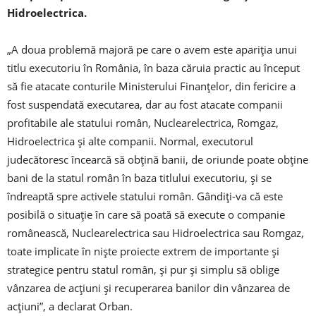
Hidroelectrica.
„A doua problemă majoră pe care o avem este apariţia unui
titlu executoriu în România, în baza căruia practic au început
să fie atacate conturile Ministerului Finanţelor, din fericire a
fost suspendată executarea, dar au fost atacate companii
profitabile ale statului român, Nuclearelectrica, Romgaz,
Hidroelectrica şi alte companii. Normal, executorul
judecătoresc încearcă să obţină banii, de oriunde poate obţine
bani de la statul român în baza titlului executoriu, şi se
îndreaptă spre activele statului român. Gândiţi-va că este
posibilă o situaţie în care să poată să execute o companie
românească, Nuclearelectrica sau Hidroelectrica sau Romgaz,
toate implicate în nişte proiecte extrem de importante şi
strategice pentru statul român, şi pur şi simplu să oblige
vânzarea de acţiuni şi recuperarea banilor din vânzarea de
acţiuni”, a declarat Orban.