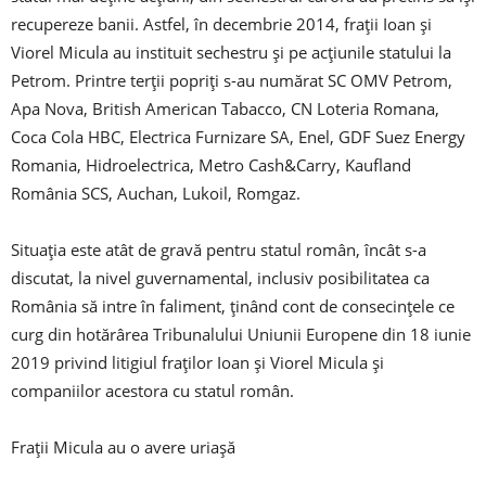
recupereze banii. Astfel, în decembrie 2014, fraţii Ioan şi
Viorel Micula au instituit sechestru şi pe acţiunile statului la
Petrom. Printre terţii popriţi s-au numărat SC OMV Petrom,
Apa Nova, British American Tabacco, CN Loteria Romana,
Coca Cola HBC, Electrica Furnizare SA, Enel, GDF Suez Energy
Romania, Hidroelectrica, Metro Cash&Carry, Kaufland
România SCS, Auchan, Lukoil, Romgaz.
Situația este atât de gravă pentru statul român, încât s-a
discutat, la nivel guvernamental, inclusiv posibilitatea ca
România să intre în faliment, ţinând cont de consecinţele ce
curg din hotărârea Tribunalului Uniunii Europene din 18 iunie
2019 privind litigiul fraţilor Ioan şi Viorel Micula şi
companiilor acestora cu statul român.
Frații Micula au o avere uriașă