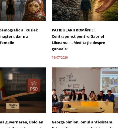
demografic al Rusiei:
PATIBULARII ROMÂNIEI.
 nașteri, dar nu
Contrapunct pentru Gabriel
 femeile
Liiceanu – „Meditație despre
gunoaie”
18/07/2026
umă guvernarea, Bolojan
George Simion, omul anti-sistem.