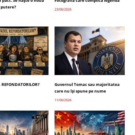
 pact. Se naște o nouă
Fotografia care complică legenda
 putere?
23/06/2026
, REFONDATORILOR?
Guvernul Tomac sau majoritatea
care nu își spune pe nume
11/06/2026