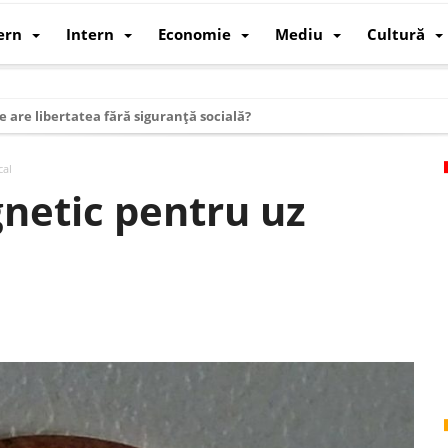
ern
Intern
Economie
Mediu
Cultură
e are libertatea fără siguranță socială?
i mizele din spatele interimatului
cal
 cum au devenit cea mai mare economie a lumii
netic pentru uz
: cum a devenit atelierul lumii și rivalul economic al SUA
: de ce rezistă?
 care revine: o realitate pe care România o simte, nu o spune
ea Europeană. Ce ne așteaptă? – O analiză structurală a demografiei, fi
 supraviețui ca țară
oparticule
p AI pentru a înlocui Nvidia