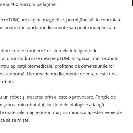
 și 400 microni pe lățime.
croTUM) are capete magnetice, permițând să fie controlate
oc poate transporta medicamente sau poate îndeplini alte
dintre noile frontiere în sistemele inteligente de
 al unui studiu care descrie μTUM. In special, microrobotii
entru aplicații biomedicale, profitand de dimensiunile lor
are autonomă. Livrarea de medicamente orientate este una
oroboți.
 un robot și trecerea prin el este o provocare. Forțele de
 mișcarea microbotului, iar fluidele biologice adaugă
ulte materiale magnetice în mașina minusculă, este nevoie de
ce să se miște.