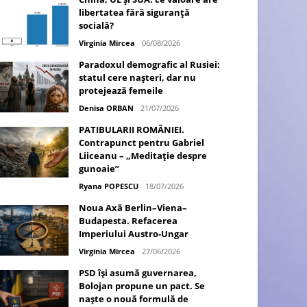
libertatea fără siguranță
socială?
Virginia Mircea
06/08/2026
Paradoxul demografic al Rusiei:
statul cere nașteri, dar nu
protejează femeile
Denisa ORBAN
21/07/2026
PATIBULARII ROMÂNIEI.
Contrapunct pentru Gabriel
Liiceanu – „Meditație despre
gunoaie”
Ryana POPESCU
18/07/2026
Noua Axă Berlin–Viena–
Budapesta. Refacerea
Imperiului Austro-Ungar
Virginia Mircea
27/06/2026
PSD își asumă guvernarea,
Bolojan propune un pact. Se
naște o nouă formulă de