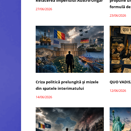
Refacerea Imperiului Austro-Ungar
propune un
formulă de
27/06/2026
23/06/2026
Criza politică prelungită și mizele
QUO VADIS
din spatele interimatului
12/06/2026
14/06/2026