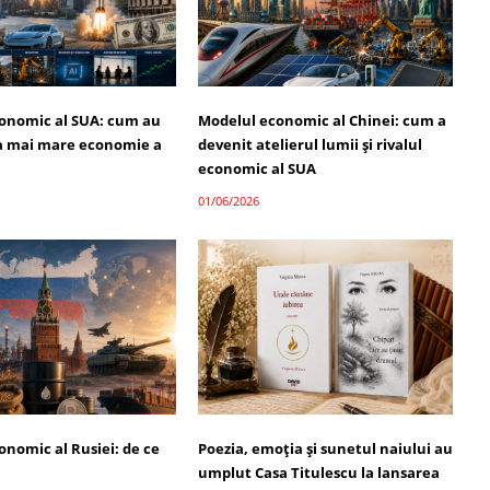
onomic al SUA: cum au
Modelul economic al Chinei: cum a
a mai mare economie a
devenit atelierul lumii și rivalul
economic al SUA
01/06/2026
onomic al Rusiei: de ce
Poezia, emoția și sunetul naiului au
umplut Casa Titulescu la lansarea