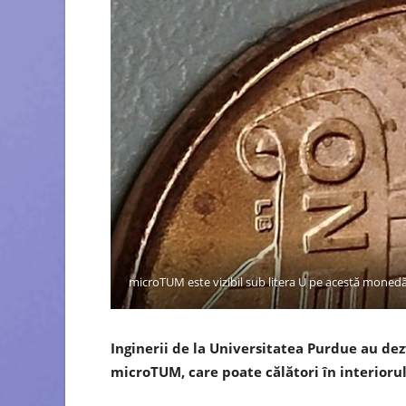
microTUM este vizibil sub litera U pe acestă monedă,
Inginerii de la Universitatea Purdue au d
microTUM, care poate călători în interiorul