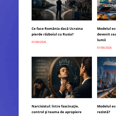
Ce face România dacă Ucraina
Modelul ec
pierde războiul cu Rusia?
devenit ce
lumii
01/06/2026
01/06/2026
Narcisistul: între fascinație,
Modelul ec
control și teama de apropiere
rezistă?