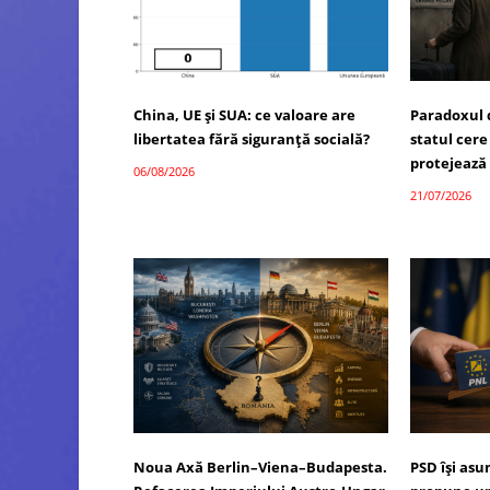
China, UE și SUA: ce valoare are
Paradoxul 
libertatea fără siguranță socială?
statul cere
protejează
06/08/2026
21/07/2026
Noua Axă Berlin–Viena–Budapesta.
PSD își as