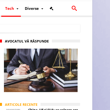
Tech
Diverse
AVOCATUL VĂ RĂSPUNDE
scalității și poziției României în U.E.
ARTICOLE RECENTE
China, UE și SUA: ce valoare are