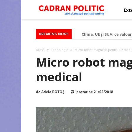
Ext
BREAKING NEWS
China, UE și SUA: ce valoar
Criza politică prelungită ș
Acasă
Tehnologie
Micro robot magnetic pentru uz medi
Modelul economic al SUA:
Micro robot mag
Modelul economic al Chinei
medical
Modelul economic al Rusiei
Occidentul obosit și Estul
de
Adela BOTOȘ
postat pe
21/02/2018
Viitorul României în Uniun
România – ROExit pentru a
Controlul minții prin nan
Huawei dezvoltă un nou ci