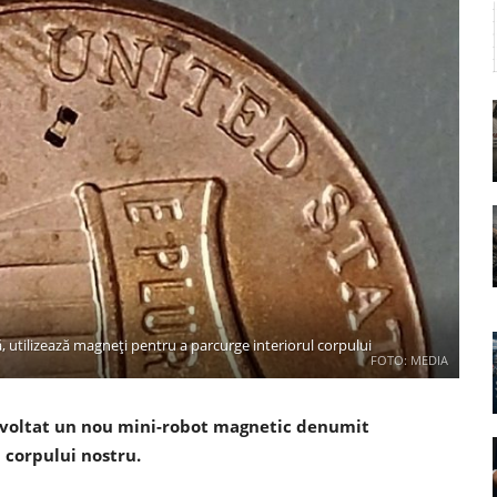
 utilizează magneți pentru a parcurge interiorul corpului
FOTO: MEDIA
ezvoltat un nou mini-robot magnetic denumit
 corpului nostru.