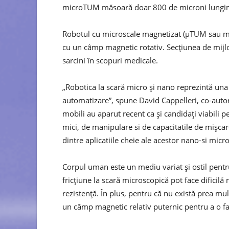
microTUM măsoară doar 800 de microni lungime
Robotul cu microscale magnetizat (μTUM sau mi
cu un câmp magnetic rotativ. Secțiunea de mijl
sarcini în scopuri medicale.
„Robotica la scară micro și nano reprezintă una 
automatizare”, spune David Cappelleri, co-autor
mobili au aparut recent ca și candidați viabili p
mici, de manipulare si de capacitatile de mișc
dintre aplicatiile cheie ale acestor nano-si micr
Corpul uman este un mediu variat și ostil pentru
fricțiune la scară microscopică pot face dificilă
rezistență. În plus, pentru că nu există prea m
un câmp magnetic relativ puternic pentru a o fa