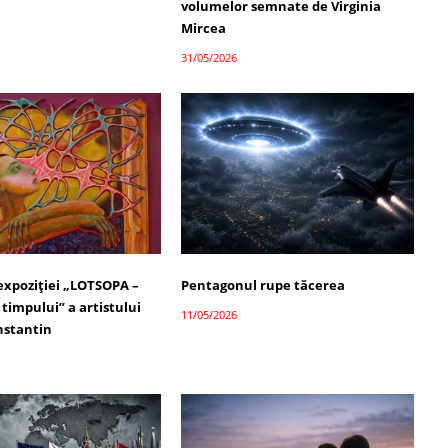
volumelor semnate de Virginia
Mircea
31/05/2026
 expoziției „LOTSOPA –
Pentagonul rupe tăcerea
timpului” a artistului
11/05/2026
nstantin