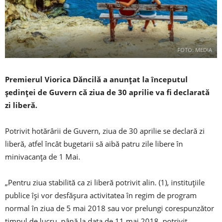
FOTO: MEDIA
Premierul Viorica Dăncilă a anunţat la începutul
şedinţei de Guvern că ziua de 30 aprilie va fi declarată
zi liberă.
Potrivit hotărârii de Guvern, ziua de 30 aprilie se declară zi
liberă, atfel încât bugetarii să aibă patru zile libere în
minivacanţa de 1 Mai.
„Pentru ziua stabilită ca zi liberă potrivit alin. (1), instituţiile
publice îşi vor desfăşura activitatea în regim de program
normal în ziua de 5 mai 2018 sau vor prelungi corespunzător
timpul de lucru, până la data de 11 mai 2018, potrivit