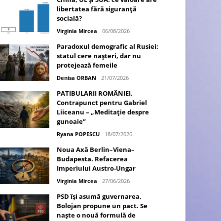
libertatea fără siguranță
socială?
Virginia Mircea
06/08/2026
Paradoxul demografic al Rusiei:
statul cere nașteri, dar nu
protejează femeile
Denisa ORBAN
21/07/2026
PATIBULARII ROMÂNIEI.
Contrapunct pentru Gabriel
Liiceanu – „Meditație despre
gunoaie”
Ryana POPESCU
18/07/2026
Noua Axă Berlin–Viena–
Budapesta. Refacerea
Imperiului Austro-Ungar
Virginia Mircea
27/06/2026
PSD își asumă guvernarea,
Bolojan propune un pact. Se
naște o nouă formulă de