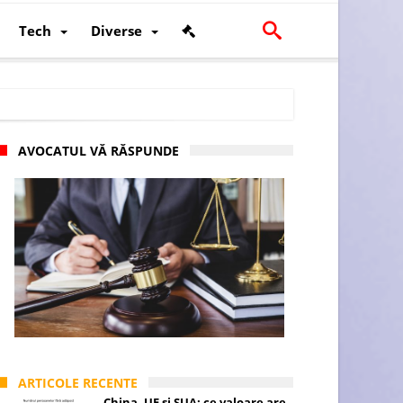
Tech
Diverse
AVOCATUL VĂ RĂSPUNDE
scalității și poziției României în U.E.
ARTICOLE RECENTE
China, UE și SUA: ce valoare are