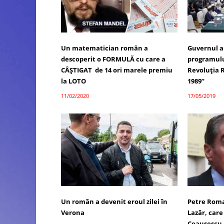
Un matematician român a
Guvernul a
descoperit o FORMULĂ cu care a
programului
CÂȘTIGAT de 14 ori marele premiu
Revoluţia
la LOTO
1989”
11/02/2020
17/05/2019
Un român a devenit eroul zilei în
Petre Roma
Verona
Lazăr, care
Ceauşescu,