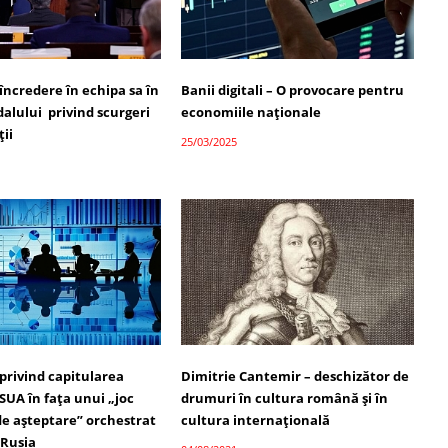
încredere în echipa sa în
Banii digitali – O provocare pentru
alului privind scurgeri
economiile naționale
ții
25/03/2025
privind capitularea
Dimitrie Cantemir – deschizător de
SUA în fața unui „joc
drumuri în cultura română și în
e așteptare” orchestrat
cultura internațională
 Rusia