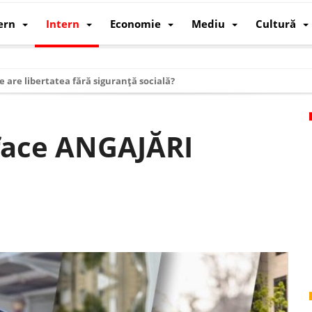
ern
Intern
Economie
Mediu
Cultură
e are libertatea fără siguranță socială?
i mizele din spatele interimatului
 cum au devenit cea mai mare economie a lumii
face ANGAJĂRI
: cum a devenit atelierul lumii și rivalul economic al SUA
: de ce rezistă?
 care revine: o realitate pe care România o simte, nu o spune
ea Europeană. Ce ne așteaptă? – O analiză structurală a demografiei, fi
 supraviețui ca țară
oparticule
p AI pentru a înlocui Nvidia