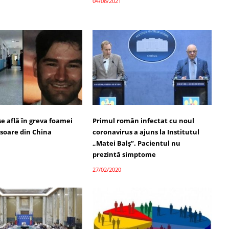
04/08/2021
e află în greva foamei
Primul român infectat cu noul
isoare din China
coronavirus a ajuns la Institutul
„Matei Balş”. Pacientul nu
prezintă simptome
27/02/2020