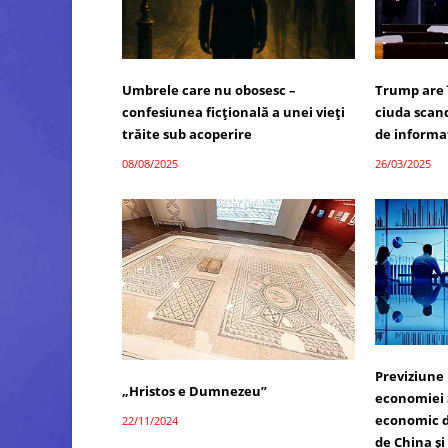
Umbrele care nu obosesc –
Trump are 
confesiunea ficțională a unei vieți
ciuda scand
trăite sub acoperire
de informa
08/08/2025
26/03/2025
Previziune 
„Hristos e Dumnezeu”
economiei 
economic d
22/11/2024
de China și