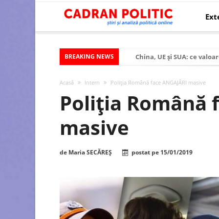
Ext
BREAKING NEWS
China, UE și SUA: ce valoar
Criza politică prelungită ș
Acasă
Intern
Poliţia Română face ANGAJĂRI masive
Modelul economic al SUA:
Poliţia Română 
Modelul economic al Chinei
masive
Modelul economic al Rusiei
Occidentul obosit și Estul
de
Maria SECĂREȘ
postat pe
15/01/2019
Viitorul României în Uniun
România – ROExit pentru a
Controlul minții prin nan
Huawei dezvoltă un nou ci