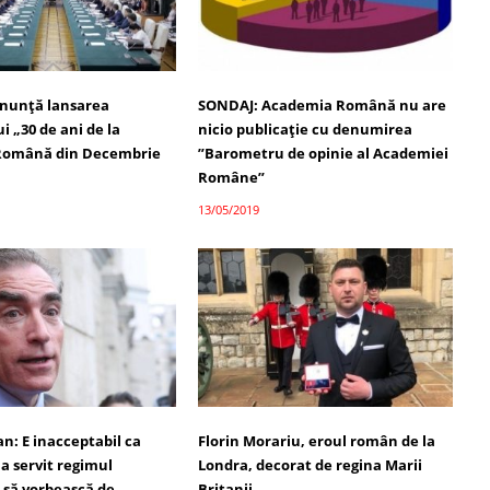
nunţă lansarea
SONDAJ: Academia Română nu are
 „30 de ani de la
nicio publicație cu denumirea
 Română din Decembrie
”Barometru de opinie al Academiei
Române”
13/05/2019
n: E inacceptabil ca
Florin Morariu, eroul român de la
 a servit regimul
Londra, decorat de regina Marii
 să vorbească de
Britanii