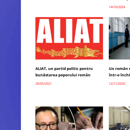
14/10/2024
ALIAT, un partid politic pentru
Un român s
bunăstarea poporului român
într-o înch
20/05/2021
12/11/2020