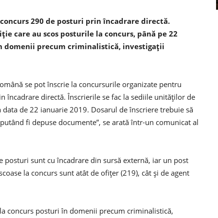
 concurs 290 de posturi prin încadrare directă.
oliţie care au scos posturile la concurs, până pe 22
în domenii precum criminalistică, investigaţii
 Română se pot înscrie la concursurile organizate pentru
încadrare directă. Înscrierile se fac la sediile unităţilor de
la data de 22 ianuarie 2019. Dosarul de înscriere trebuie să
iputând fi depuse documente”, se arată într-un comunicat al
 de posturi sunt cu încadrare din sursă externă, iar un post
coase la concurs sunt atât de ofiţer (219), cât şi de agent
 la concurs posturi în domenii precum criminalistică,