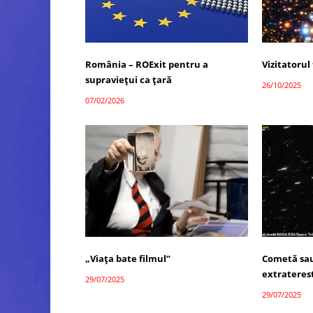
România – ROExit pentru a
Vizitatorul
supraviețui ca țară
26/10/2025
07/02/2026
„Viața bate filmul”
Cometă sau
extrateres
29/07/2025
29/07/2025