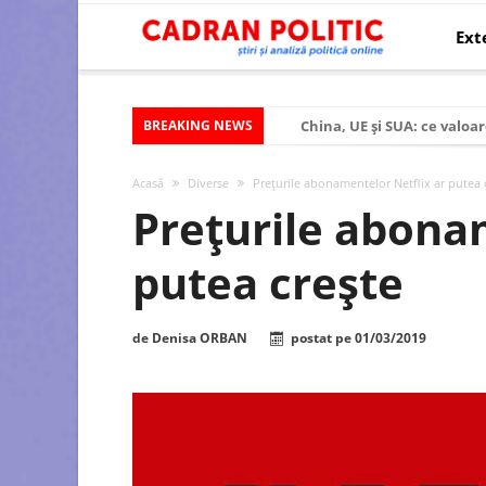
Ext
BREAKING NEWS
China, UE și SUA: ce valoar
Criza politică prelungită ș
Acasă
Diverse
Preţurile abonamentelor Netflix ar putea 
Modelul economic al SUA:
Preţurile abona
Modelul economic al Chinei
putea crește
Modelul economic al Rusiei
Occidentul obosit și Estul
de
Denisa ORBAN
postat pe
01/03/2019
Viitorul României în Uniun
România – ROExit pentru a
Controlul minții prin nan
Huawei dezvoltă un nou ci