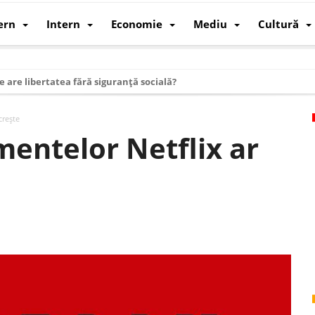
ern
Intern
Economie
Mediu
Cultură
e are libertatea fără siguranță socială?
i mizele din spatele interimatului
crește
 cum au devenit cea mai mare economie a lumii
mentelor Netflix ar
: cum a devenit atelierul lumii și rivalul economic al SUA
: de ce rezistă?
 care revine: o realitate pe care România o simte, nu o spune
ea Europeană. Ce ne așteaptă? – O analiză structurală a demografiei, fi
 supraviețui ca țară
oparticule
p AI pentru a înlocui Nvidia