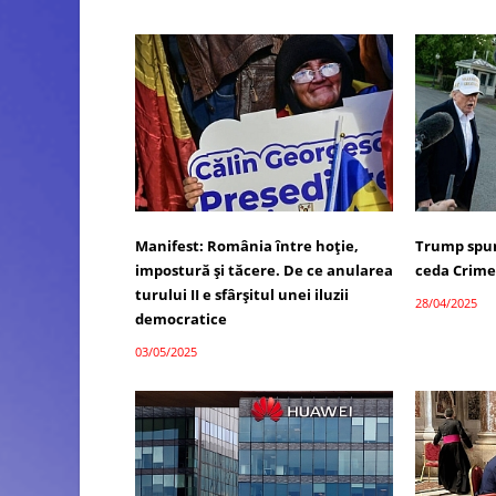
Manifest: România între hoție,
Trump spun
impostură și tăcere. De ce anularea
ceda Crim
turului II e sfârșitul unei iluzii
28/04/2025
democratice
03/05/2025