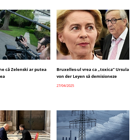
e că Zelenski ar putea
Bruxelles-ul vrea ca „toxica” Ursula
eea
von der Leyen să demisioneze
27/04/2025