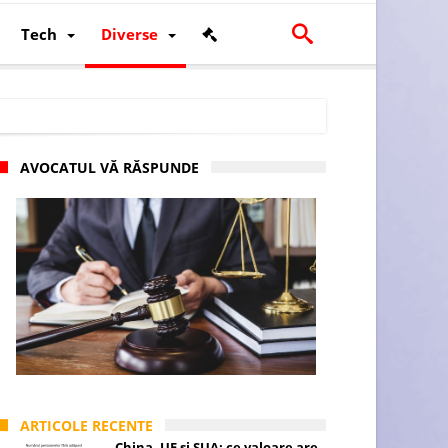
Tech
Diverse
AVOCATUL VĂ RĂSPUNDE
scalității și poziției României în U.E.
ARTICOLE RECENTE
China, UE și SUA: ce valoare are