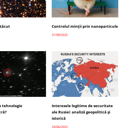
 tăcut
Controlul minții prin nanoparticule
31/08/2025
 tehnologie
Interesele legitime de securitate
tră?
ale Rusiei: analiză geopolitică și
istorică
29/06/2025