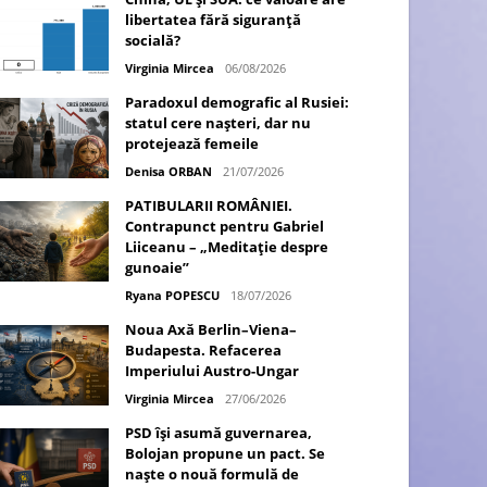
libertatea fără siguranță
socială?
Virginia Mircea
06/08/2026
Paradoxul demografic al Rusiei:
statul cere nașteri, dar nu
protejează femeile
Denisa ORBAN
21/07/2026
PATIBULARII ROMÂNIEI.
Contrapunct pentru Gabriel
Liiceanu – „Meditație despre
gunoaie”
Ryana POPESCU
18/07/2026
Noua Axă Berlin–Viena–
Budapesta. Refacerea
Imperiului Austro-Ungar
Virginia Mircea
27/06/2026
PSD își asumă guvernarea,
Bolojan propune un pact. Se
naște o nouă formulă de