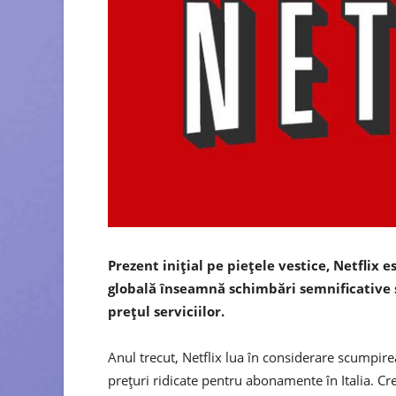
Prezent iniţial pe pieţele vestice, Netflix 
globală înseamnă schimbări semnificative 
preţul serviciilor.
Anul trecut, Netflix lua în considerare scumpire
preţuri ridicate pentru abonamente în Italia. Cre