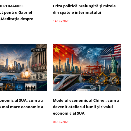
II ROMÂNIEI.
Criza politică prelungită și mizele
t pentru Gabriel
din spatele interimatului
 „Meditație despre
14/06/2026
onomic al SUA: cum au
Modelul economic al Chinei: cum a
a mai mare economie a
devenit atelierul lumii și rivalul
economic al SUA
01/06/2026