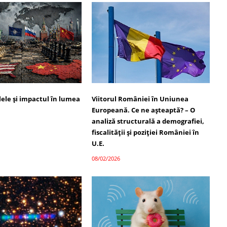
alele și impactul în lumea
Viitorul României în Uniunea
Europeană. Ce ne așteaptă? – O
analiză structurală a demografiei,
fiscalității și poziției României în
U.E.
08/02/2026