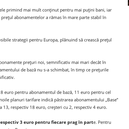
 unele primind mai mult conţinut pentru mai puţini bani, iar
, preţul abonamentelor a rămas în mare parte stabil în
ibile strategii pentru Europa, plănuind să crească preţul
 abonamente preţuri noi, semnificativ mai mari decât în
onamentului de bază nu s-a schimbat, în timp ce preţurile
ficativ.
t de 8 euro pentru abonamentul de bază, 11 euro pentru cel
oile planuri tarifare indică păstrarea abonamentului „Base”
13, respectiv 18 euro, creşteri cu 2, respectiv 4 euro.
 respectiv 3 euro pentru fiecare prag în part
e. Pentru