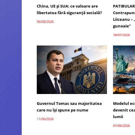
China, UE și SUA: ce valoare are
PATIBULAR
libertatea fără siguranță socială?
Contrapunc
Liiceanu –
06/08/2026
gunoaie”
18/07/2026
Guvernul Tomac sau majoritatea
Modelul ec
care nu își spune pe nume
devenit ce
lumii
11/06/2026
01/06/2026