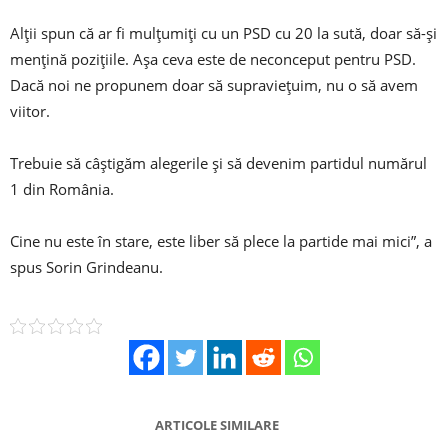
Alții spun că ar fi mulțumiți cu un PSD cu 20 la sută, doar să-și
mențină pozițiile. Așa ceva este de neconceput pentru PSD.
Dacă noi ne propunem doar să supraviețuim, nu o să avem
viitor.
Trebuie să câștigăm alegerile și să devenim partidul numărul
1 din România.
Cine nu este în stare, este liber să plece la partide mai mici”, a
spus Sorin Grindeanu.
ARTICOLE SIMILARE