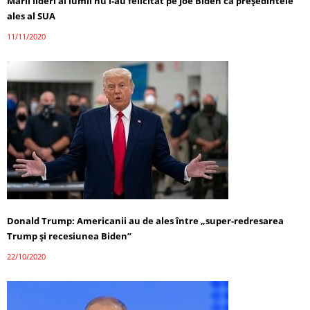
Marii lideri ai lumii nu l-au felicitat pe Joe Biden ca președintele
ales al SUA
11/11/2020
Donald Trump: Americanii au de ales între „super-redresarea
Trump și recesiunea Biden”
22/10/2020