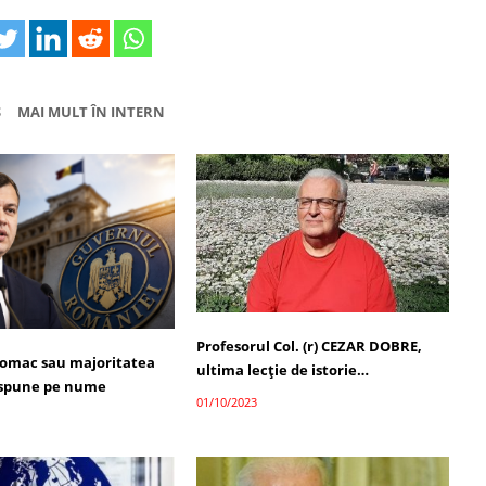
Ș
MAI MULT ÎN INTERN
Profesorul Col. (r) CEZAR DOBRE,
omac sau majoritatea
ultima lecţie de istorie…
i spune pe nume
01/10/2023