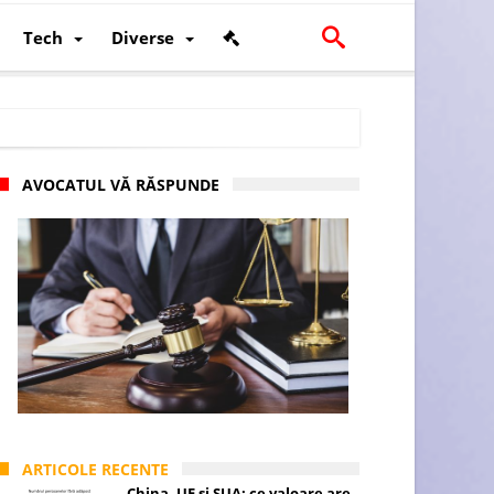
Tech
Diverse
AVOCATUL VĂ RĂSPUNDE
scalității și poziției României în U.E.
ARTICOLE RECENTE
China, UE și SUA: ce valoare are