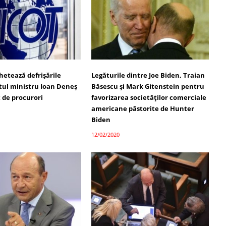
hetează defrișările
Legăturile dintre Joe Biden, Traian
stul ministru Ioan Deneș
Băsescu și Mark Gitenstein pentru
 de procurori
favorizarea societăților comerciale
americane păstorite de Hunter
Biden
12/02/2020