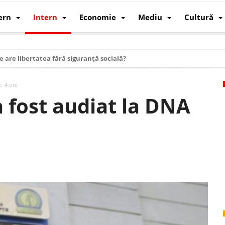
ern
Intern
Economie
Mediu
Cultură
e are libertatea fără siguranță socială?
i mizele din spatele interimatului
e 4 ore
 cum au devenit cea mai mare economie a lumii
 fost audiat la DNA
: cum a devenit atelierul lumii și rivalul economic al SUA
: de ce rezistă?
 care revine: o realitate pe care România o simte, nu o spune
ea Europeană. Ce ne așteaptă? – O analiză structurală a demografiei, fi
 supraviețui ca țară
oparticule
p AI pentru a înlocui Nvidia