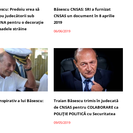
escu: Predoiu vrea să
Băsescu CNSAS: SRI a furnizat
ou judecătorii sub
CNSAS un document în 8 aprilie
DNA pentru o decorație
2019
sadele străine
06/06/2019
spirativ a lui Băsescu:
Traian Băsescu trimis în judecată
de CNSAS pentru COLABORARE ca
POLIȚIE POLITICĂ cu Securitatea
09/05/2019