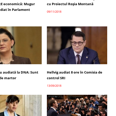
E economică: Mugur
cu Proiectul Roșia Montană
udiat în Parlament
09/11/2018
u audiată la DNA: Sunt
Hellvig audiat 8 ore în Comisia de
 de martor
control SRI
13/09/2018