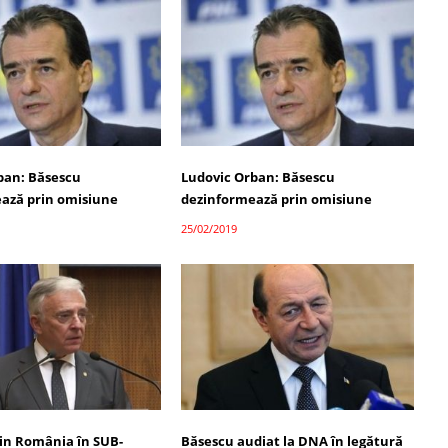
ban: Băsescu
Ludovic Orban: Băsescu
ază prin omisiune
dezinformează prin omisiune
25/02/2019
țin România în SUB-
Băsescu audiat la DNA în legătură