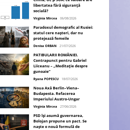
libertatea fără siguranță
socială?
Virginia Mircea
06/08/2026
Paradoxul demografic al Rusiei:
statul cere nașteri, dar nu
protejează femeile
Denisa ORBAN
21/07/2026
PATIBULARII ROMÂNIEI.
Contrapunct pentru Gabriel
Liiceanu – „Meditație despre
gunoaie”
Ryana POPESCU
18/07/2026
Noua Axă Berlin–Viena–
Budapesta. Refacerea
Imperiului Austro-Ungar
Virginia Mircea
27/06/2026
PSD își asumă guvernarea,
Bolojan propune un pact. Se
naște o nouă formulă de