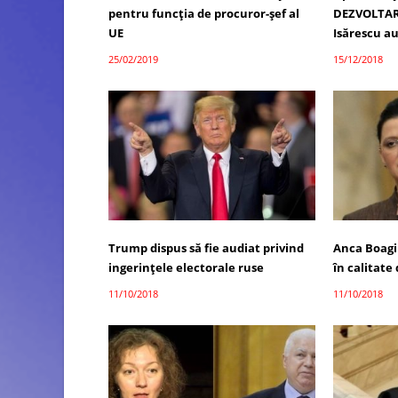
pentru funcţia de procuror-şef al
DEZVOLTAR
UE
Isărescu a
25/02/2019
15/12/2018
Trump dispus să fie audiat privind
Anca Boagi
ingerinţele electorale ruse
în calitate
11/10/2018
11/10/2018