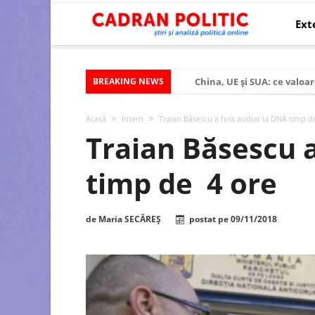
Ext
BREAKING NEWS
China, UE și SUA: ce valoar
Criza politică prelungită ș
Acasă
Intern
Traian Băsescu a fost audiat la DNA timp d
Modelul economic al SUA:
Traian Băsescu a
Modelul economic al Chinei
timp de 4 ore
Modelul economic al Rusiei
Occidentul obosit și Estul
de
Maria SECĂREȘ
postat pe
09/11/2018
Viitorul României în Uniun
România – ROExit pentru a
Controlul minții prin nan
Huawei dezvoltă un nou ci