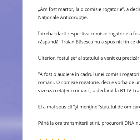
„Am fost martor, la o comisie rogatorie”, a declar
Naţionale Anticorupţie.
Întrebat dacă respectiva comisie rogatorie a fost
răspundă. Traian Băsescu nu a spus nici în ce do
Ulterior, fostul şef al statului a venit cu precizăr
”A fost o audiere în cadrul unei comisii rogator
români. O comisie rogatorie, deci e vorba de un 
vizează cetăţeni români”, a declarat la B1TV Tr
El a mai spus că îşi menţine ”statutul de om care
Până la ora transmiterii ştirii, procurorii DNA n