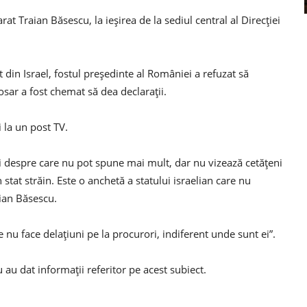
at Traian Băsescu, la ieşirea de la sediul central al Direcţiei
 din Israel, fostul preşedinte al României a refuzat să
sar a fost chemat să dea declaraţii.
i la un post TV.
ii despre care nu pot spune mai mult, dar nu vizează cetăţeni
stat străin. Este o anchetă a statului israelian care nu
aian Băsescu.
 nu face delaţiuni pe la procurori, indiferent unde sunt ei”.
u au dat informaţii referitor pe acest subiect.