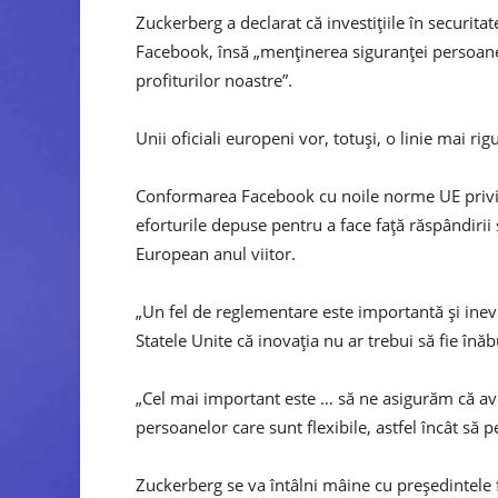
Zuckerberg a declarat că investițiile în securita
Facebook, însă „menținerea siguranței persoan
profiturilor noastre”.
Unii oficiali europeni vor, totuși, o linie mai 
Conformarea Facebook cu noile norme UE privin
eforturile depuse pentru a face față răspândirii 
European anul viitor.
„Un fel de reglementare este importantă și inevit
Statele Unite că inovația nu ar trebui să fie înăb
„Cel mai important este … să ne asigurăm că av
persoanelor care sunt flexibile, astfel încât să p
Zuckerberg se va întâlni mâine cu președintel