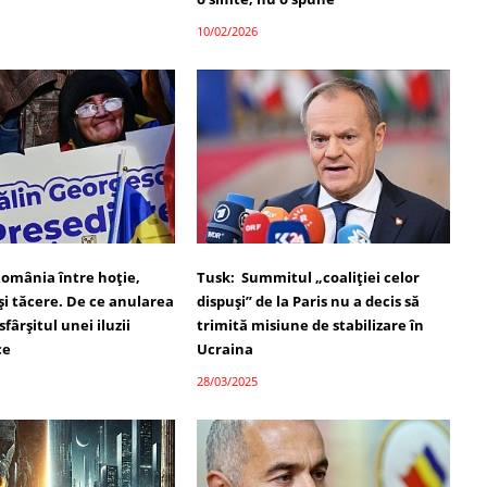
10/02/2026
România între hoție,
Tusk: Summitul „coaliției celor
și tăcere. De ce anularea
dispuși” de la Paris nu a decis să
 sfârșitul unei iluzii
trimită misiune de stabilizare în
ce
Ucraina
28/03/2025