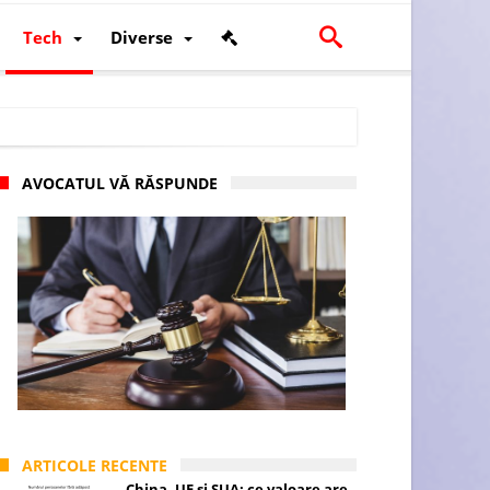
Tech
Diverse
AVOCATUL VĂ RĂSPUNDE
scalității și poziției României în U.E.
ARTICOLE RECENTE
China, UE și SUA: ce valoare are