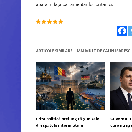
apară în fața parlamentarilor britanici.
ARTICOLE SIMILARE
MAI MULT DE CĂLIN ISĂRESC
Criza politică prelungită și mizele
Guvernul T
din spatele interimatului
care nu îș