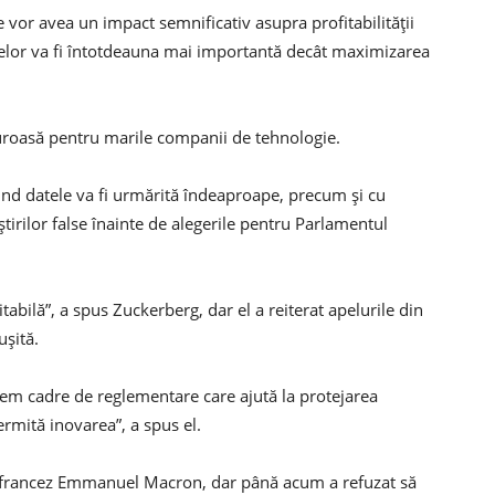
te vor avea un impact semnificativ asupra profitabilității
elor va fi întotdeauna mai importantă decât maximizarea
riguroasă pentru marile companii de tehnologie.
d datele va fi urmărită îndeaproape, precum și cu
știrilor false înainte de alegerile pentru Parlamentul
abilă”, a spus Zuckerberg, dar el a reiterat apelurile din
ușită.
em cadre de reglementare care ajută la protejarea
ermită inovarea”, a spus el.
e francez Emmanuel Macron, dar până acum a refuzat să