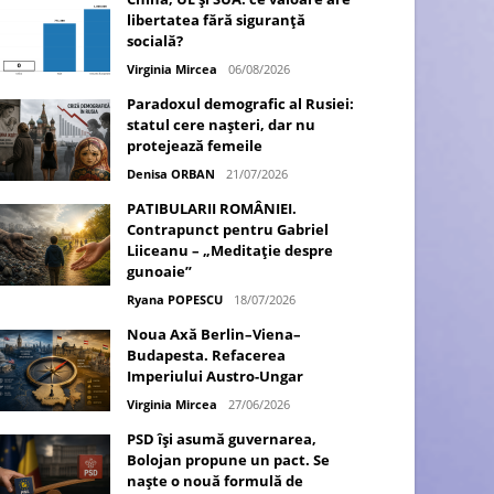
libertatea fără siguranță
socială?
Virginia Mircea
06/08/2026
Paradoxul demografic al Rusiei:
statul cere nașteri, dar nu
protejează femeile
Denisa ORBAN
21/07/2026
PATIBULARII ROMÂNIEI.
Contrapunct pentru Gabriel
Liiceanu – „Meditație despre
gunoaie”
Ryana POPESCU
18/07/2026
Noua Axă Berlin–Viena–
Budapesta. Refacerea
Imperiului Austro-Ungar
Virginia Mircea
27/06/2026
PSD își asumă guvernarea,
Bolojan propune un pact. Se
naște o nouă formulă de