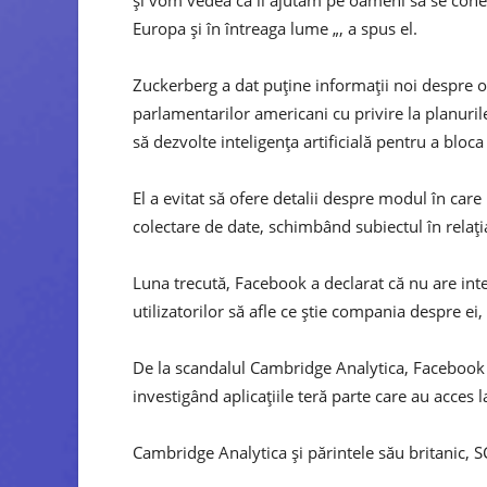
și vom vedea că îi ajutăm pe oameni să se conec
Europa și în întreaga lume „, a spus el.
Zuckerberg a dat puține informații noi despre op
parlamentarilor americani cu privire la planur
să dezvolte inteligența artificială pentru a bloca
El a evitat să ofere detalii despre modul în car
colectare de date, schimbând subiectul în relația
Luna trecută, Facebook a declarat că nu are int
utilizatorilor să afle ce știe compania despre ei
De la scandalul Cambridge Analytica, Facebook 
investigând aplicațiile teră parte care au acces l
Cambridge Analytica și părintele său britanic, SC