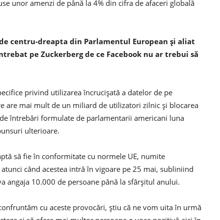
puse unor amenzi de până la 4% din cifra de afaceri globală
 de centru-dreapta din Parlamentul European și aliat
întrebat pe Zuckerberg de ce Facebook nu ar trebui să
cifice privind utilizarea încrucișată a datelor de pe
are mai mult de un miliard de utilizatori zilnic și blocarea
ia de întrebări formulate de parlamentarii americani luna
punsuri ulterioare.
aptă să fie în conformitate cu normele UE, numite
 atunci când acestea intră în vigoare pe 25 mai, subliniind
 angaja 10.000 de persoane până la sfârșitul anului.
 confruntăm cu aceste provocări, știu că ne vom uita în urmă