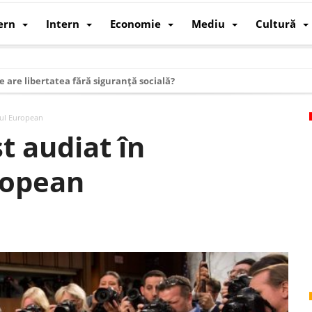
ern
Intern
Economie
Mediu
Cultură
e are libertatea fără siguranță socială?
i mizele din spatele interimatului
tul European
 cum au devenit cea mai mare economie a lumii
t audiat în
: cum a devenit atelierul lumii și rivalul economic al SUA
ropean
: de ce rezistă?
 care revine: o realitate pe care România o simte, nu o spune
ea Europeană. Ce ne așteaptă? – O analiză structurală a demografiei, fi
 supraviețui ca țară
oparticule
p AI pentru a înlocui Nvidia