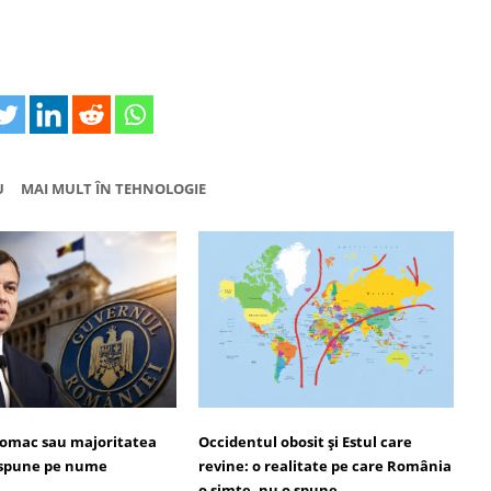
U
MAI MULT ÎN TEHNOLOGIE
omac sau majoritatea
Occidentul obosit și Estul care
i spune pe nume
revine: o realitate pe care România
o simte, nu o spune