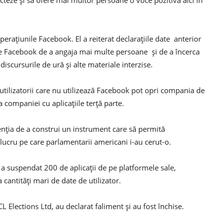
teze și să ofere mai multor persoane o voce pozitivă aici în
erațiunile Facebook. El a reiterat declarațiile date anterior
ile Facebook de a angaja mai multe persoane și de a încerca
 discursurile de ură și alte materiale interzise.
e utilizatorii care nu utilizează Facebook pot opri compania de
 companiei cu aplicațiile terță parte.
enția de a construi un instrument care să permită
, lucru pe care parlamentarii americani i-au cerut-o.
a suspendat 200 de aplicații de pe platformele sale,
a cantități mari de date de utilizator.
L Elections Ltd, au declarat faliment și au fost închise.