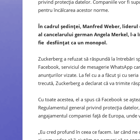
privind protecția datelor. Companiile vor fi su
pentru încălcarea acestor norme.
În cadrul ședinței, Manfred Weber, liderul
al cancelarului german Angela Merkel, l-a 
fie desființat ca un monopol.
Zuckerberg a refuzat să răspundă la întrebări spe
Facebook, serviciul de mesagerie WhatsApp care 
anunțurilor vizate. La fel cu a a făcut și cu ser
trecută, Zuckerberg a declarat că va trimite răs
Cu toate acestea, el a spus că Facebook se aște
Regulamentul general privind protecția datelor,
angajamentul companiei față de Europa, unde va
„Eu cred profund în ceea ce facem. Iar când ne