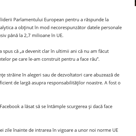
 liderii Parlamentului European pentru a răspunde la
alytica a obținut în mod necorespunzător datele personale
usiv până la 2,7 milioane în UE.
 spus că „a devenit clar în ultimii ani că nu am făcut
telor pe care le-am construit pentru a face rău”.
ențe străine în alegeri sau de dezvoltatori care abuzează de
cient de largă asupra responsabilităților noastre. A fost o
 Facebook a lăsat să se întâmple scurgerea și dacă face
rei zile înainte de intrarea în vigoare a unor noi norme UE