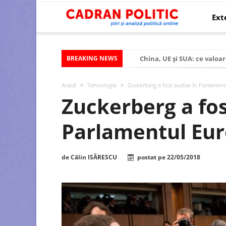
Ext
BREAKING NEWS
China, UE și SUA: ce valoar
Criza politică prelungită ș
Acasă
Tehnologie
Zuckerberg a fost audiat în Parlamen
Modelul economic al SUA:
Zuckerberg a fos
Modelul economic al Chinei
Parlamentul Eu
Modelul economic al Rusiei
Occidentul obosit și Estul
de
Călin ISĂRESCU
postat pe
22/05/2018
Viitorul României în Uniun
România – ROExit pentru a
Controlul minții prin nan
Huawei dezvoltă un nou ci