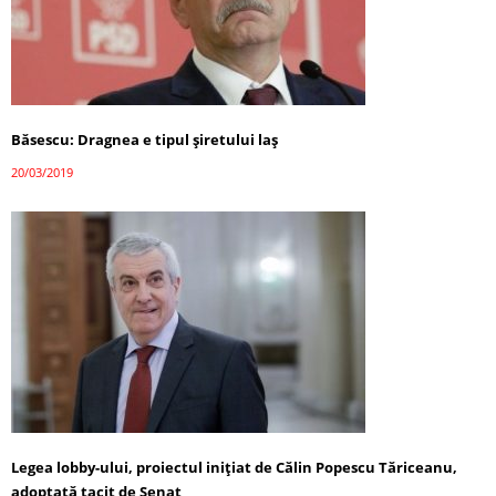
Băsescu: Dragnea e tipul şiretului laş
20/03/2019
Legea lobby-ului, proiectul iniţiat de Călin Popescu Tăriceanu,
adoptată tacit de Senat