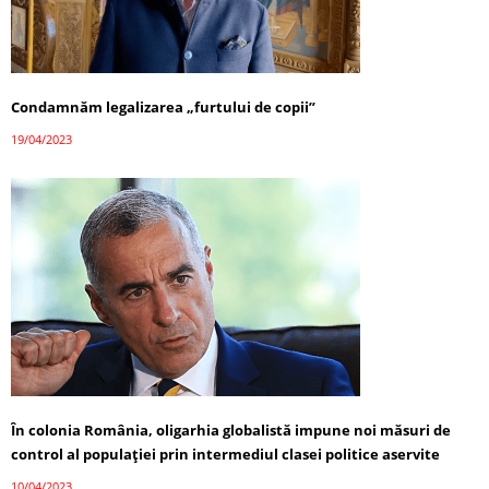
Condamnăm legalizarea „furtului de copii”
19/04/2023
În colonia România, oligarhia globalistă impune noi măsuri de
control al populației prin intermediul clasei politice aservite
10/04/2023