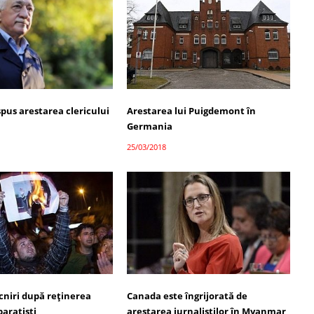
spus arestarea clericului
Arestarea lui Puigdemont în
Germania
25/03/2018
cniri după reținerea
Canada este îngrijorată de
paratiști
arestarea jurnaliștilor în Myanmar