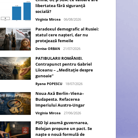
libertatea fără siguranță
socială?
Virginia Mircea
06/08/2026
Paradoxul demografic al Rusiei:
statul cere nașteri, dar nu
protejează femeile
Denisa ORBAN
21/07/2026
PATIBULARII ROMÂNIEI.
Contrapunct pentru Gabriel
Liiceanu – „Meditație despre
gunoaie”
Ryana POPESCU
18/07/2026
Noua Axă Berlin–Viena–
Budapesta. Refacerea
Imperiului Austro-Ungar
Virginia Mircea
27/06/2026
PSD își asumă guvernarea,
Bolojan propune un pact. Se
naște o nouă formulă de