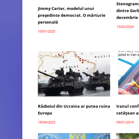
Stenograma 
Jimmy Carter, modelul unui
dintre Gorb
președinte democrat. O mărturie
decembrie 
personală
13/02/2024
10/01/2025
Războiul din Ucraina ar putea ruina
Iranul con
Europa
cetăţean 
19/04/2023
09/01/2019