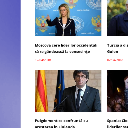
Moscova cere liderilor occidentali
Turcia a di
să se gândească la consecințe
Gulen
12/04/2018
02/04/2018
Puigdemont se confruntă cu
Spania: Cio
arestarea în Finlanda
liderilor se