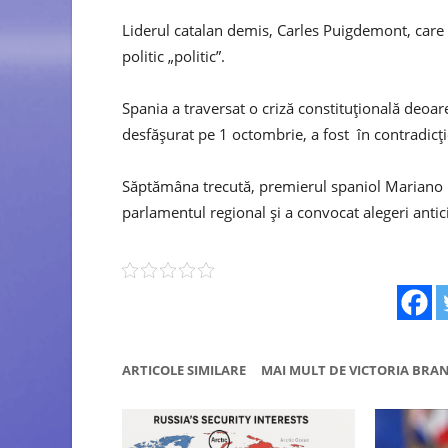
Liderul catalan demis, Carles Puigdemont, care s
politic „politic”.
Spania a traversat o criză constituțională deo
desfășurat pe 1 octombrie, a fost în contradicție
Săptămâna trecută, premierul spaniol Mariano R
parlamentul regional și a convocat alegeri anti
ARTICOLE SIMILARE
MAI MULT DE VICTORIA BRA