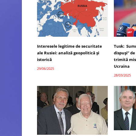
Interesele legitime de securitate
Tusk: Summ
ale Rusiei: analiză geopolitică și
dispuși” de 
istorică
trimită mis
Ucraina
29/06/2025
28/03/2025