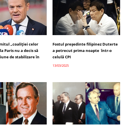
itul „coaliției celor
Fostul președinte filipinez Duterte
la Paris nu a decis să
a petrecut prima noapte într-o
iune de stabilizare în
celulă CPI
13/03/2025