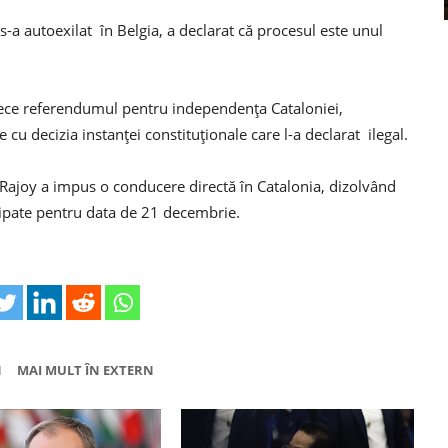
-a autoexilat în Belgia, a declarat că procesul este unul
arece referendumul pentru independența Cataloniei,
 cu decizia instanței constituționale care l-a declarat ilegal.
ajoy a impus o conducere directă în Catalonia, dizolvând
cipate pentru data de 21 decembrie.
N
MAI MULT ÎN EXTERN