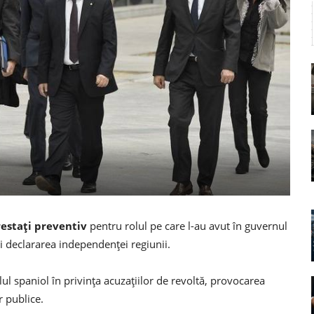
arestați preventiv
pentru rolul pe care l-au avut în guvernul
și declararea independenței regiunii.
ul spaniol în privința acuzațiilor de revoltă, provocarea
r publice.