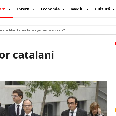
ern
Intern
Economie
Mediu
Cultură
e are libertatea fără siguranță socială?
i mizele din spatele interimatului
 cum au devenit cea mai mare economie a lumii
or catalani
: cum a devenit atelierul lumii și rivalul economic al SUA
: de ce rezistă?
 care revine: o realitate pe care România o simte, nu o spune
ea Europeană. Ce ne așteaptă? – O analiză structurală a demografiei, fi
 supraviețui ca țară
oparticule
p AI pentru a înlocui Nvidia