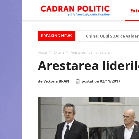
Ext
BREAKING NEWS
China, UE și SUA: ce valoar
Criza politică prelungită ș
Acasă
Extern
Arestarea liderilor catalani
Modelul economic al SUA:
Arestarea lideril
Modelul economic al Chinei
Modelul economic al Rusiei
de
Victoria BRAN
postat pe
02/11/2017
Occidentul obosit și Estul
Viitorul României în Uniun
România – ROExit pentru a
Controlul minții prin nan
Huawei dezvoltă un nou ci