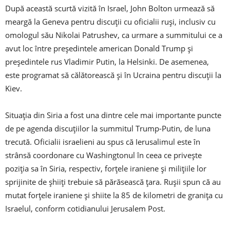
După această scurtă vizită în Israel, John Bolton urmează să
meargă la Geneva pentru discuții cu oficialii ruși, inclusiv cu
omologul său Nikolai Patrushev, ca urmare a summitului ce a
avut loc între președintele american Donald Trump și
președintele rus Vladimir Putin, la Helsinki. De asemenea,
este programat să călătorească și în Ucraina pentru discuții la
Kiev.
Situația din Siria a fost una dintre cele mai importante puncte
de pe agenda discuțiilor la summitul Trump-Putin, de luna
trecută. Oficialii israelieni au spus că Ierusalimul este în
strânsă coordonare cu Washingtonul în ceea ce privește
poziția sa în Siria, respectiv, forțele iraniene și milițiile lor
sprijinite de șhiiți trebuie să părăsească țara. Rușii spun că au
mutat forțele iraniene și shiite la 85 de kilometri de granița cu
Israelul, conform cotidianului Jerusalem Post.