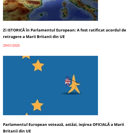
Zi ISTORICĂ în Parlamentul European: A fost ratificat acordul de
retragere a Marii Britanii din UE
29/01/2020
Parlamentul European votează, astăzi, ieșirea OFICIALĂ a Marii
Britanii din UE