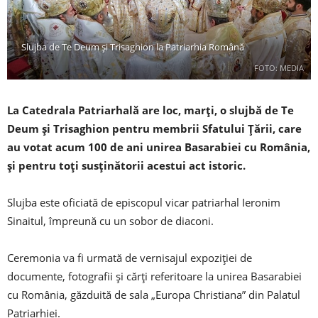
Slujba de Te Deum şi Trisaghion la Patriarhia Română
FOTO: MEDIA
La Catedrala Patriarhală are loc, marți, o slujbă de Te
Deum şi Trisaghion pentru membrii Sfatului Ţării, care
au votat acum 100 de ani unirea Basarabiei cu România,
şi pentru toţi susţinătorii acestui act istoric.
Slujba este oficiată de episcopul vicar patriarhal Ieronim
Sinaitul, împreună cu un sobor de diaconi.
Ceremonia va fi urmată de vernisajul expoziţiei de
documente, fotografii şi cărţi referitoare la unirea Basarabiei
cu România, găzduită de sala „Europa Christiana” din Palatul
Patriarhiei.