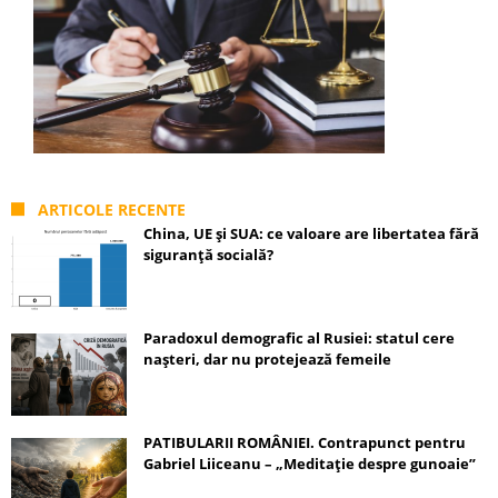
ARTICOLE RECENTE
China, UE și SUA: ce valoare are libertatea fără
siguranță socială?
Paradoxul demografic al Rusiei: statul cere
nașteri, dar nu protejează femeile
PATIBULARII ROMÂNIEI. Contrapunct pentru
Gabriel Liiceanu – „Meditație despre gunoaie”