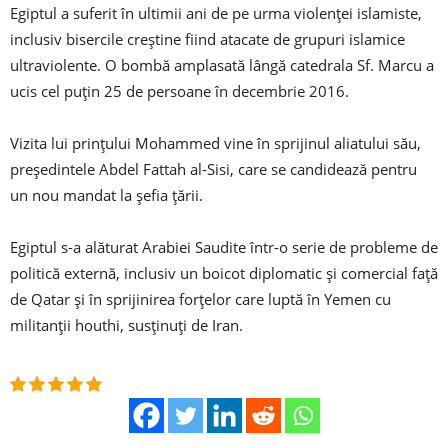
Egiptul a suferit în ultimii ani de pe urma violenței islamiste,
inclusiv bisercile creștine fiind atacate de grupuri islamice
ultraviolente. O bombă amplasată lângă catedrala Sf. Marcu a
ucis cel puțin 25 de persoane în decembrie 2016.
Vizita lui prințului Mohammed vine în sprijinul aliatului său,
președintele Abdel Fattah al-Sisi, care se candidează pentru
un nou mandat la șefia țării.
Egiptul s-a alăturat Arabiei Saudite într-o serie de probleme de
politică externă, inclusiv un boicot diplomatic și comercial față
de Qatar și în sprijinirea forțelor care luptă în Yemen cu
militanții houthi, susținuți de Iran.