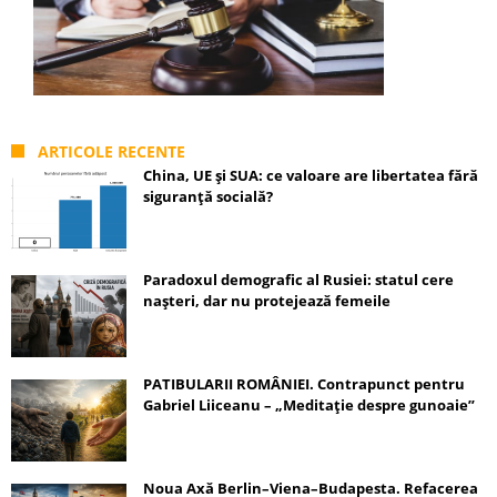
ARTICOLE RECENTE
China, UE și SUA: ce valoare are libertatea fără
siguranță socială?
Paradoxul demografic al Rusiei: statul cere
nașteri, dar nu protejează femeile
PATIBULARII ROMÂNIEI. Contrapunct pentru
Gabriel Liiceanu – „Meditație despre gunoaie”
Noua Axă Berlin–Viena–Budapesta. Refacerea