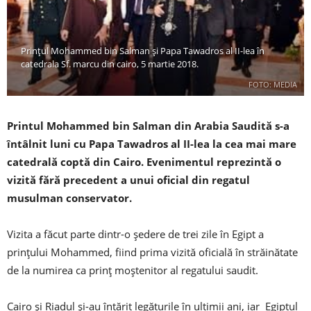
Prințul Mohammed bin Salman și Papa Tawadros al II-lea în
catedrala Sf. marcu din cairo, 5 martie 2018.
FOTO: MEDIA
Printul Mohammed bin Salman din Arabia Saudită s-a
întâlnit luni cu Papa Tawadros al II-lea la cea mai mare
catedrală coptă din Cairo. Evenimentul reprezintă o
vizită fără precedent a unui oficial din regatul
musulman conservator.
Vizita a făcut parte dintr-o ședere de trei zile în Egipt a
prințului Mohammed, fiind prima vizită oficială în străinătate
de la numirea ca prinț moștenitor al regatului saudit.
Cairo și Riadul și-au întărit legăturile în ultimii ani, iar Egiptul