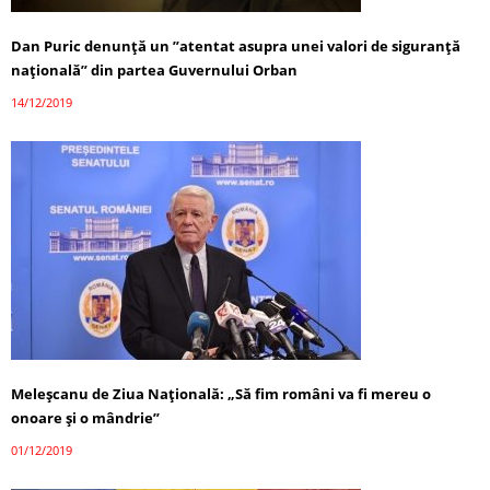
Dan Puric denunţă un ”atentat asupra unei valori de siguranţă
naţională” din partea Guvernului Orban
14/12/2019
Meleşcanu de Ziua Naţională: „Să fim români va fi mereu o
onoare şi o mândrie”
01/12/2019