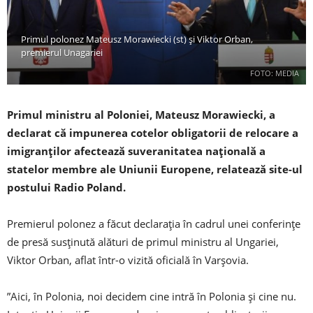
Primul polonez Mateusz Morawiecki (st) și Viktor Orban,
premierul Unagariei
FOTO: MEDIA
Primul ministru al Poloniei, Mateusz Morawiecki, a
declarat că impunerea cotelor obligatorii de relocare a
imigranţilor afectează suveranitatea naţională a
statelor membre ale Uniunii Europene, relatează site-ul
postului Radio Poland.
Premierul polonez a făcut declarația în cadrul unei conferinţe
de presă susţinută alături de primul ministru al Ungariei,
Viktor Orban, aflat într-o vizită oficială în Varşovia.
”Aici, în Polonia, noi decidem cine intră în Polonia şi cine nu.