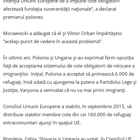
Intenţia Uniunii Europene de a impune cote obligatorii
afectează fundaţia suveranităţii naţionale”, a declarat
premierul polonez.
Morawiecki a adăugat că el şi Viktor Orban împărtăşesc
”acelaşi punct de vedere în această problemă”.
În ultimii ani, Polonia şi Ungaria şi-au exprimat ferm opoziţia
faţă de acceptarea sistemului de cote obligatorii de relocare a
imigranţilor. Iniţial, Polonia a acceptat să primească 6.000 de
refugiaţi, însă odată cu ajungerea la putere a Partidului Lege şi
Justiţie, Varşovia a semnalat că nu va mai primi imigranţi.
Consiliul Uniunii Europene a stabilit, în septembrie 2015, să
distribuie statelor membre cote din cei 160.000 de refugiaţi
extracomunitari ajunşi în spaţiul UE.
România, Cehia, Slovacia şi Ungaria au votat, în Consiliul UE