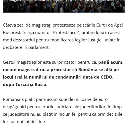
Câteva zeci de magistrați protestează pe scările Curții de Apel
București în așa numitul ”Protest tăcut”, arătându-și în acest
mod dezacordul pentru modificarea legilor Justiției, aflate în
dezbatere în parlament.
Gestul magistraților este surprinzător pentru că,
până acum,
niciun magistrat nu a protestat că România se află pe
locul trei la numărul de condamnări date de CEDO,
după Turcia și Rusia.
România a plătit până acum sute de milioane de euro
despăgubiri pentru erorile judiciare ale judecătorilor, în timp
ce judecătorii nu au plătit în niciun fel pentru că prin deciziile
lor au mutilat destine.