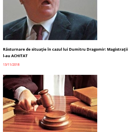
Răsturnare de situaţie în cazul lui Dumitru Dragomir: Magistraţii
l-au ACHITAT
13/11/2018