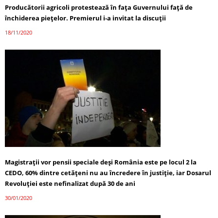
Producătorii agricoli protestează în fața Guvernului față de
închiderea piețelor. Premierul i-a invitat la discuții
18/11/2020
Magistrații vor pensii speciale deși România este pe locul 2 la
CEDO, 60% dintre cetățeni nu au încredere în justiție, iar Dosarul
Revoluției este nefinalizat după 30 de ani
30/01/2020