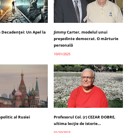
a Decadenței: Un Apel la
Jimmy Carter, modelul unui
președinte democrat. O mărturie
personală
10/01/2025
politic al Rusiei
Profesorul Col. (r) CEZAR DOBRE,
ultima lecţie de istorie…
01/10/2023