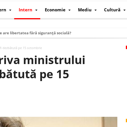
ern
Intern
Economie
Mediu
Cultură
e are libertatea fără siguranță socială?
i mizele din spatele interimatului
 fi dezbătută pe 15 octombrie
 cum au devenit cea mai mare economie a lumii
iva ministrului
: cum a devenit atelierul lumii și rivalul economic al SUA
zbătută pe 15
: de ce rezistă?
 care revine: o realitate pe care România o simte, nu o spune
ea Europeană. Ce ne așteaptă? – O analiză structurală a demografiei, fi
 supraviețui ca țară
oparticule
p AI pentru a înlocui Nvidia