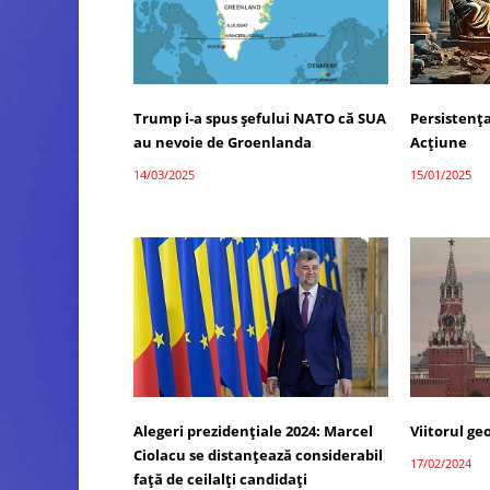
Trump i-a spus șefului NATO că SUA
Persistenț
au nevoie de Groenlanda
Acțiune
14/03/2025
15/01/2025
Alegeri prezidențiale 2024: Marcel
Viitorul geo
Ciolacu se distanțează considerabil
17/02/2024
față de ceilalți candidați