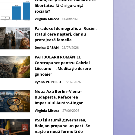
libertatea fără siguranță
socială?
Virginia Mircea
06/08/2026
Paradoxul demografic al Rusiei:
statul cere nașteri, dar nu
protejează femeile
Denisa ORBAN
21/07/2026
PATIBULARII ROMÂNIEI.
Contrapunct pentru Gabriel
Liiceanu – „Meditație despre
gunoaie”
Ryana POPESCU
18/07/2026
Noua Axă Berlin–Viena–
Budapesta. Refacerea
Imperiului Austro-Ungar
Virginia Mircea
27/06/2026
PSD își asumă guvernarea,
Bolojan propune un pact. Se
naște o nouă formulă de