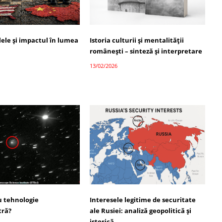
alele și impactul în lumea
Istoria culturii și mentalității
românești – sinteză și interpretare
13/02/2026
 tehnologie
Interesele legitime de securitate
tră?
ale Rusiei: analiză geopolitică și
istorică