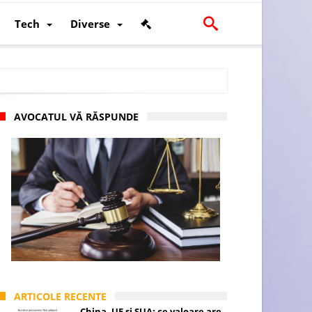
Tech
Diverse
AVOCATUL VĂ RĂSPUNDE
scalității și poziției României în U.E.
ARTICOLE RECENTE
China, UE și SUA: ce valoare are