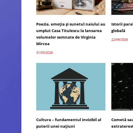
Poezia, emoția și sunetul naiului au
Istorii par
umplut Casa Titulescu la lansarea
globală
volumelor semnate de Virginia
22/04/2026
Mircea
31/05/2026
Cultura – fundamentul invizibil al
Cometă sau
puterii unei națiuni
extrateres