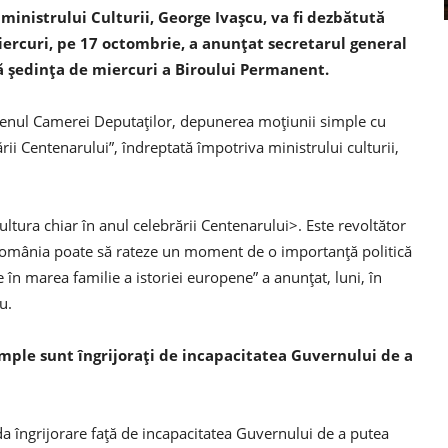
nistrului Culturii, George Ivaşcu, va fi dezbătută
iercuri, pe 17 octombrie, a anunţat secretarul general
ă şedinţa de miercuri a Biroului Permanent.
plenul Camerei Deputaţilor, depunerea moţiunii simple cu
ării Centenarului”, îndreptată împotriva ministrului culturii,
ura chiar în anul celebrării Centenarului>. Este revoltător
e, România poate să rateze un moment de o importanţă politică
e în marea familie a istoriei europene” a anunţat, luni, în
u.
mple sunt îngrijoraţi de incapacitatea Guvernului de a
a îngrijorare faţă de incapacitatea Guvernului de a putea