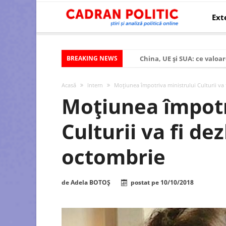
Ext
BREAKING NEWS
China, UE și SUA: ce valoar
Criza politică prelungită ș
Acasă
Intern
Moţiunea împotriva ministrului Culturii va
Modelul economic al SUA:
Moţiunea împotr
Modelul economic al Chinei
Culturii va fi de
Modelul economic al Rusiei
Occidentul obosit și Estul
octombrie
Viitorul României în Uniun
România – ROExit pentru a
de
Adela BOTOȘ
postat pe
10/10/2018
Controlul minții prin nan
Huawei dezvoltă un nou ci