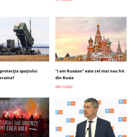
 protecția spațiului
”I am Russian” este cel mai nou hit
Ucraina?
din Rusia
09/11/2022