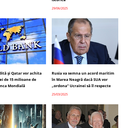
29/06/2025
ită și Qatar vor achita
Rusia va semna un acord maritim
iei de 15 milioane de
în Marea Neagră dacă SUA vor
Banca Mondială
„ordona” Ucrainei să îl respecte
25/03/2025