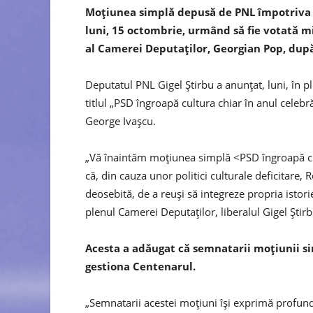
Moţiunea simplă depusă de PNL împotriva mi
luni, 15 octombrie, urmând să fie votată m
al Camerei Deputaţilor, Georgian Pop, dup
Deputatul PNL Gigel Ştirbu a anunţat, luni, în 
titlul „PSD îngroapă cultura chiar în anul celebr
George Ivaşcu.
„Vă înaintăm moţiunea simplă <PSD îngroapă cult
că, din cauza unor politici culturale deficitar
deosebită, de a reuşi să integreze propria istori
plenul Camerei Deputaţilor, liberalul Gigel Ştirb
Acesta a adăugat că semnatarii moţiunii si
gestiona Centenarul.
„Semnatarii acestei moţiuni îşi exprimă profund