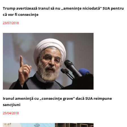
Trump avertizează Iranul să nu „amenințe niciodată” SUA pentru
că vor fi consecințe
23/07/2018
Iranul amenință cu „consecințe grave” dacă SUA reimpune
sancțiuni
25/04/2018