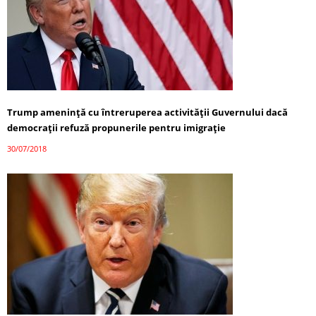
Trump ameninţă cu întreruperea activităţii Guvernului dacă
democraţii refuză propunerile pentru imigraţie
30/07/2018