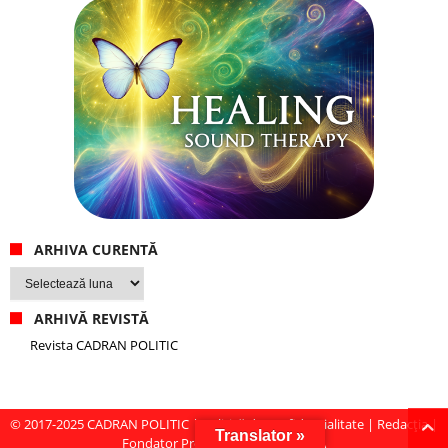
ARHIVA CURENTĂ
Arhiva
curentă
ARHIVĂ REVISTĂ
Revista CADRAN POLITIC
© 2017-2025
CADRAN POLITIC
|
Politică de confidențialitate
|
Redacția
|
Translator »
Fondator Prof. Dr. Virginia MIRCEA