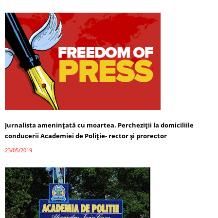
Jurnalista ameninţată cu moartea. Percheziţii la domiciliile
conducerii Academiei de Poliţie- rector şi prorector
23/05/2019