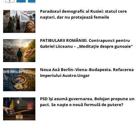
Paradoxul demografic al Rusiei: statul cere
nașteri, dar nu protejează femeile
PATIBULARII ROMÂNIEI. Contrapunct pentru
Gabriel Liiceanu – „Meditație despre gunoaie”
Noua Axă Berlin–Viena–Budapesta. Refacerea
Imperiului Austro-Ungar
PSD își asumă guvernarea, Bolojan propune un
pact. Se naște o nouă formulă de putere?