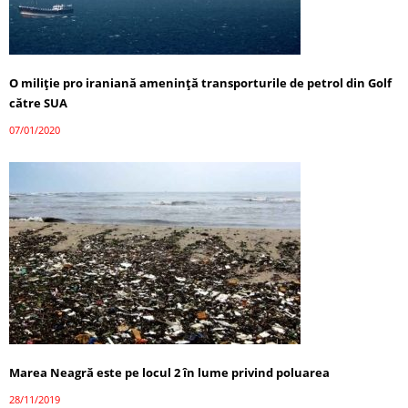
O miliție pro iraniană amenință transporturile de petrol din Golf
către SUA
07/01/2020
Marea Neagră este pe locul 2 în lume privind poluarea
28/11/2019