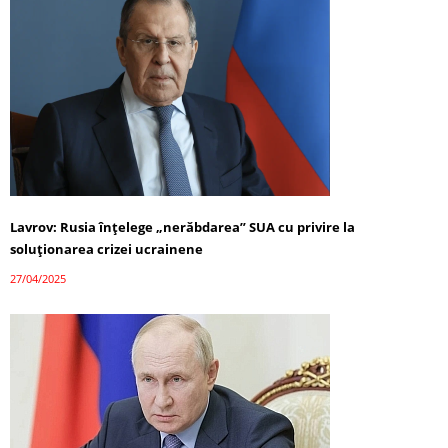
Lavrov: Rusia înțelege „nerăbdarea” SUA cu privire la
soluționarea crizei ucrainene
27/04/2025