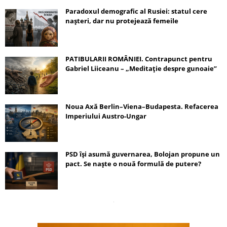
Paradoxul demografic al Rusiei: statul cere
nașteri, dar nu protejează femeile
PATIBULARII ROMÂNIEI. Contrapunct pentru
Gabriel Liiceanu – „Meditație despre gunoaie”
Noua Axă Berlin–Viena–Budapesta. Refacerea
Imperiului Austro-Ungar
PSD își asumă guvernarea, Bolojan propune un
pact. Se naște o nouă formulă de putere?