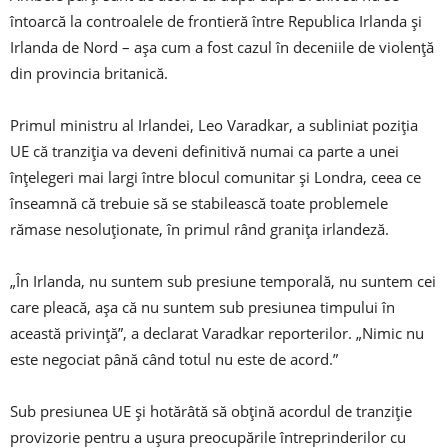
întoarcă la controalele de frontieră între Republica Irlanda și
Irlanda de Nord – așa cum a fost cazul în deceniile de violență
din provincia britanică.
Primul ministru al Irlandei, Leo Varadkar, a subliniat poziția
UE că tranziția va deveni definitivă numai ca parte a unei
înțelegeri mai largi între blocul comunitar și Londra, ceea ce
înseamnă că trebuie să se stabilească toate problemele
rămase nesoluționate, în primul rând granița irlandeză.
„În Irlanda, nu suntem sub presiune temporală, nu suntem cei
care pleacă, așa că nu suntem sub presiunea timpului în
această privință”, a declarat Varadkar reporterilor. „Nimic nu
este negociat până când totul nu este de acord.”
Sub presiunea UE și hotărâtă să obțină acordul de tranziție
provizorie pentru a ușura preocupările întreprinderilor cu