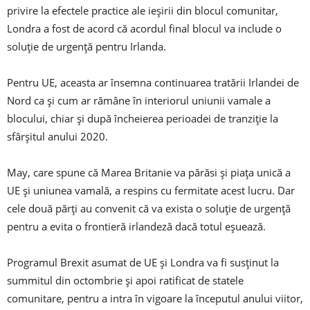
privire la efectele practice ale ieșirii din blocul comunitar,
Londra a fost de acord că acordul final blocul va include o
soluție de urgență pentru Irlanda.
Pentru UE, aceasta ar însemna continuarea tratării Irlandei de
Nord ca și cum ar rămâne în interiorul uniunii vamale a
blocului, chiar și după încheierea perioadei de tranziție la
sfârșitul anului 2020.
May, care spune că Marea Britanie va părăsi și piața unică a
UE și uniunea vamală, a respins cu fermitate acest lucru. Dar
cele două părți au convenit că va exista o soluție de urgență
pentru a evita o frontieră irlandeză dacă totul eșuează.
Programul Brexit asumat de UE și Londra va fi susținut la
summitul din octombrie și apoi ratificat de statele
comunitare, pentru a intra în vigoare la începutul anului viitor,