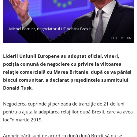
Michel Barnier, negociatorul UE pentru Brexit
FOTO: MEDIA
Liderii Uniunii Europene au adoptat oficial, vineri,
poziția comună de negociere cu privire la viitoarea
relație comercială cu Marea Britanie, după ce va părăsi
blocul comunitar, a declarat președintele summitului,
Donald Tusk.
Negocierea cuprinde și perioada de tranziție de 21 de luni
pentru a ajuta la adaptarea relațiilor după Brexit, care va avea
loc în martie 2019.
Ambele părți sunt de acord ca după după Brexit să nu se